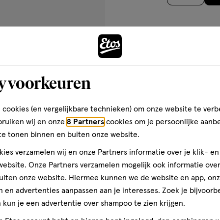
op
aar tinten donkerder is dan je
tscontouren te verscherpen en
basis
at wilt. Gebruik een tint die
van
s hebt
 verschillende zones te
3
ie
Maak je
 de lipcontour, om een
reviews
y voorkeuren
m Foundation: Onze wereldwijde
ish, die dekt als een foundation
 cookies (en vergelijkbare technieken) om onze website te verb
 True Match Poeder: Een poeder
xtuur van je huid voor een
bruiken wij en onze
8 Partners
cookies om je persoonlijke aanb
re poederblush met een zachte
te tonen binnen en buiten onze website.
ule die je wangen een
ies verzamelen wij en onze Partners informatie over je klik- e
ebsite. Onze Partners verzamelen mogelijk ook informatie over 
uiten onze website. Hiermee kunnen we de website en app, on
 en advertenties aanpassen aan je interesses. Zoek je bijvoorb
kun je een advertentie over shampoo te zien krijgen.
NE • DIMETHICONE • ALCOHOL
XYSILICATE • DIPHENYLSILOXY