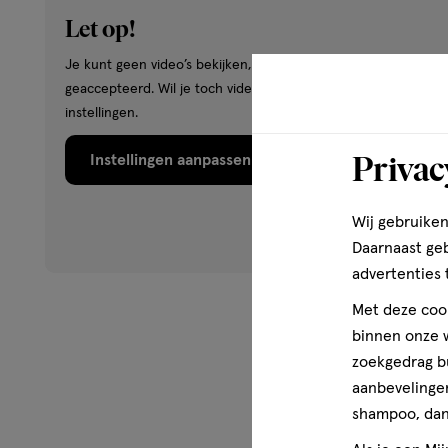
Om het gezicht vorm te geven: Gebruik een tint die een p
Let op!
concealertint om te contouren waar nodig, om je gezich
de vorm van je gezichtskenmerken te veranderen waar je d
Je kunt geen video’s bekijken, omdat je hiervoor geen cookie
een paar tinten lichter is dan de tint van je concealer om
geaccepteerd. Wil je toch video’s bekijken? Wijzig dan je cook
accentueren: onder de wenkbrauwen, op de neusbrug, bij
instellingen.
gehighlighte en gelifte look te krijgen.
Privac
Instellingen aanpassen
Maak je make-up routine met: • True Match Tinted Seru
virale succesformule die zorgt voor een stralende huidfin
Wij gebruiken
en tegelijkertijd je huid strakker maakt als een serum. •
met een lichte textuur die perfect past bij de kleur en te
Daarnaast ge
vlekkeloze finish. • True Match Blush: Een superblendba
advertenties 
textuur die zacht aanbrengt met een langhoudende form
Met deze cook
schitterende natuurlijke kleur geeft.
binnen onze w
zoekgedrag b
Ingrediënten
aanbevelingen
shampoo, dan 
G2047921 - INGREDIENTS: AQUA / WATER • ISODODECA
DENAT. • BUTYLENE GLYCOL • GLYCERIN • TRIMETHYLSILO