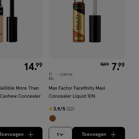
'</em>
€ 14.99
14
.
van € 15.99 voor 
7
.
99
99
15
.
99
11
crème
crème
ML
faillible More Than
Max Factor Facefinity Maxi
 Cashew Concealer
Concealer Liquid 10N
3.9
3.9/5
(22)
van
5
sterren
Toevoegen
Toevoegen
1
verhoog aantal met één
,
Limiet bereikt.
verhoog aantal m
Je kan maximaa