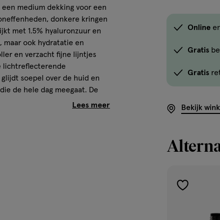
t een medium dekking voor een
te
n oneffenheden, donkere kringen
koop.
Online
en
rijkt met 1.5% hyaluronzuur en
Gebruik
e, maar ook hydratatie en
de
Gratis
be
er en verzacht fijne lijntjes
optie
 lichtreflecterende
Gratis
re
<em
glijdt soepel over de huid en
onclick="docum
 die de hele dag meegaat. De
button-
r die zorgt voor een
Bekijk win
-
t deze concealer je gezicht
link.button-
n. Het is de ideale metgezel
 fris en verzorgd uitziet, waar
-
Alterna
 dit innovatieve serumconcealer,
icon.c-
sch getest, geschikt voor de
store-
arabenen en niet-comedogeen.
stock__link.js-
store-
toevoegen
stock-
aan
link').click()">'B
verlanglijst
het onmiddellijk en langdurig