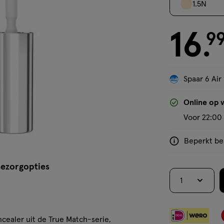
1.5N
16
€ 16.99
9
.
Spaar 6 Air
'Bekijk winkelvoorraad'
Online op 
Voor 22:00 
Beperkt bes
<p>Dit
product
ezorgopties
is
1
niet
in
alle
cealer uit de True Match-serie,
winkels