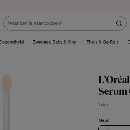
Zoeken
Interactie
met
Gezondheid
Zwanger, Baby & Kind
Thuis & Op Reis
C
dit
veld
opent
een
L'Oréal
volledig
venster
Serum 
met
geavanceerde
1
1 stuk
zoekopties
stuk,
Kleur