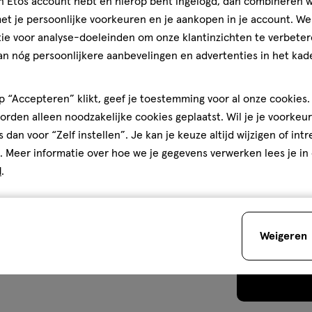
jn Etos account hebt en hierop bent ingelogd, dan combineren w
 • PEG-10 DIMETHICONE •
t je persoonlijke voorkeuren en je aankopen in je account. W
ARDIMONIUM HECTORITE •
ie voor analyse-doeleinden om onze klantinzichten te verbeter
CATE • MAGNESIUM SULFATE •
an nóg persoonlijkere aanbevelingen en advertenties in het kade
IS-PEG/PPG-14/14
NOXYETHANOL • PROPYLENE
 “Accepteren” klikt, geef je toestemming voor al onze cookies. 
ILYLATE • TOCOPHEROL •
rden alleen noodzakelijke cookies geplaatst. Wil je je voorkeur
I 77891 / TITANIUM DIOXIDE •
s dan voor “Zelf instellen”. Je kan je keuze altijd wijzigen of int
77163 / BISMUTH OXYCHLORIDE].
. Meer informatie over hoe we je gegevens verwerken lees je in
d
.
het gebruik van dit product
standigheden.
Weigeren
Je bespaart
€1