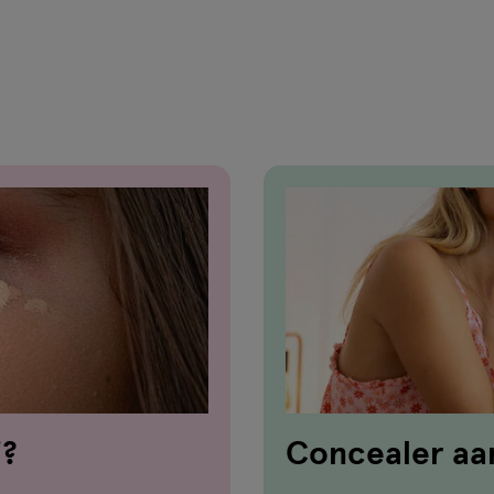
j?
Concealer aan
5 stappen