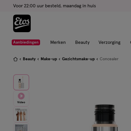
ga
Voor 22:00 uur besteld, maandag in huis
naar
de
hoofd
content
ga
Merken
Beauty
Verzorging
Aanbiedingen
naar
de
Je
Beauty
Make-up
Gezichtsmake-up
Concealer
zoekbalk
bent
ga
hier:
naar
de
footer
Video