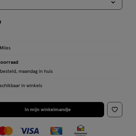
9
 Miles
voorraad
besteld, maandag in huis
chikbaar in winkels
In mijn winkelmandje
verhoog
toevoege
aantal
aan
met
verlanglijs