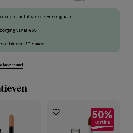
één
,
Bijna
 in een aantal winkels verkrijgbaar
uitverkocht!
zorging vanaf €35
Er
zijn
tour binnen 30 dagen
nog
ent.querySelector('.c-
maar
18
kelvoorraad
producten
op
tieven
voorraad.
50%
toevoegen
korting
aan
ekijk
verlanglijst