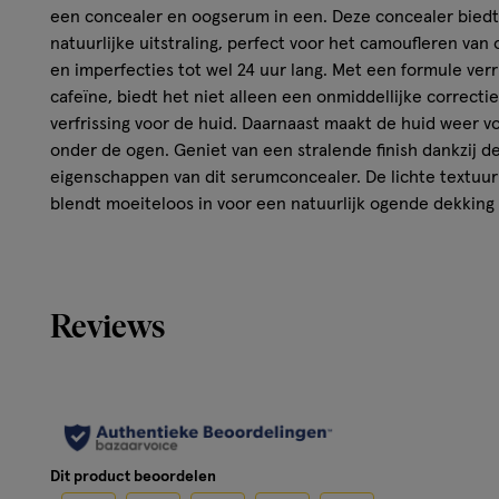
een concealer en oogserum in een. Deze concealer bied
natuurlijke uitstraling, perfect voor het camoufleren va
en imperfecties tot wel 24 uur lang. Met een formule ver
cafeïne, biedt het niet alleen een onmiddellijke correcti
verfrissing voor de huid. Daarnaast maakt de huid weer voll
onder de ogen. Geniet van een stralende finish dankzij de
eigenschappen van dit serumconcealer. De lichte textuur 
blendt moeiteloos in voor een natuurlijk ogende dekking
L'Oréal Paris Serum Concealer heeft een unieke applicato
gelijkmatige en precies aanbrengen. Daarnaast kan je me
vorm geven door te camoufleren, contouren en highlighte
voor een moeiteloze make-uproutine, waardoor je er altijd
Reviews
je ook gaat. Ervaar de veelzijdigheid en effectiviteit van
een must-have voor elke make-upliefhebber. Dermatologi
gevoelige huid. Deze formule is vrij van geurstoffen, p
Resultaat
Dit product beoordelen
Perfect voor het neutraliseren van donkere kringen, 