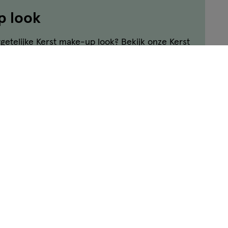
p look
etelijke Kerst make-up look? Bekijk onze Kerst
ls en shop Etos Kerst make-up - met glitters,