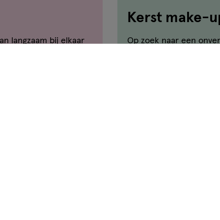
Kerst make-u
an langzaam bij elkaar
Op zoek naar een onverg
el van zorgvuldig
make-up tips en tutoria
n vast nog genoeg tips
natuurlijk!
et jij bijvoorbeeld wat
ngen? Of welke mascara
 laten spreken? Je
Lees meer
hier!