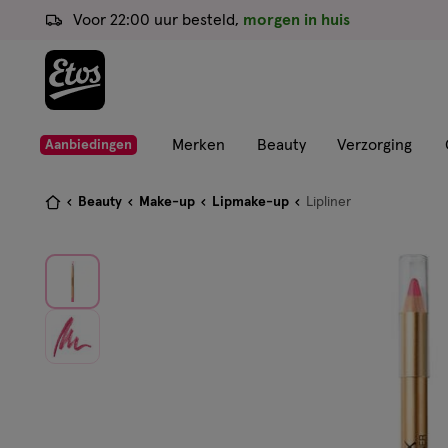
ga
Voor 22:00 uur besteld,
morgen in huis
naar
de
hoofd
content
ga
Merken
Beauty
Verzorging
Aanbiedingen
naar
de
Je
Beauty
Make-up
Lipmake-up
Lipliner
zoekbalk
bent
ga
hier:
naar
de
footer