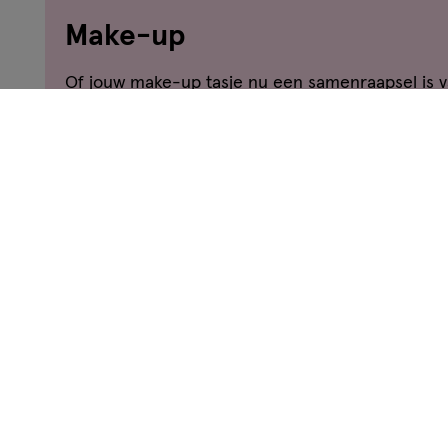
Make-up
Of jouw make-up tasje nu een samenraapsel is v
verzamelde make-up producten of juist één gehe
uitgekozen producten van hetzelfde merk, er zij
en tricks over make-up die je kunt gebruiken. We
de beste manier is om je foundation aan te bre
je het beste kunt gebruiken om jouw wimpers te
Lees meer
vindt de antwoorden op deze, en andere, vragen 
Op zoek naar iets anders?
Lipliner
Assortiment
Beauty deals