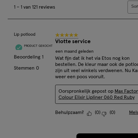
1
assortiment, van lipgloss tot mascara, kun jij een comple
Sor
1
–
1 van 121
reviews
tot
zal staan!
1
van
121
Lip potlood
5 van 5 sterren.
reviews.
Vlotte service
PRODUCT GEKOCHT
een maand geleden
Beoordeling
1
Wat fijn dat ik het via Etos nog kon
bestellen. De kleur maar ook de potl
Stemmen
0
zijn uit veel winkels verdwenen. Nu Ka
weer een poos vooruit.
Oorspronkelijk gepost op
Max Factor
Colour Elixir Lipliner 060 Red Ruby
Behulpzaam?
(
0
)
(
0
)
Mel