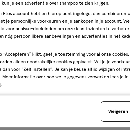
cteer
Selecteer
Selecteer
Selecteer
kun je een advertentie over shampoo te zien krijgen.
evoegen van een
om
om
om
is een geldig e-mailadres
jn Etos account hebt en hierop bent ingelogd, dan combineren w
het
het
het
rificatie
t je persoonlijke voorkeuren en je aankopen in je account. W
ate-2, Hydrogenated Olive Oil
el
artikel
artikel
artikel
enated Olive Oil Decyl Esters,
ie voor analyse-doeleinden om onze klantinzichten te verbeter
te
te
te
e de candelilla,Hydrogenated
ten
an nóg persoonlijkere aanbevelingen en advertenties in het kade
rdelen
beoordelen
beoordelen
beoordelen
ontain/Peut Contenir/+/-: Mica
met
met
met
, CI 77499), Titanium Dioxide (CI
 “Accepteren” klikt, geef je toestemming voor al onze cookies. 
3
4
5
e (CI 15850), Red 28 Lake (CI
rden alleen noodzakelijke cookies geplaatst. Wil je je voorkeur
ren.
sterren.
sterren.
sterren.
e 1 Lake (CI42090), Red 30 (CI
Volgende
s dan voor “Zelf instellen”. Je kan je keuze altijd wijzigen of int
rmee
Hiermee
Hiermee
Hiermee
. Meer informatie over hoe we je gegevens verwerken lees je in
n
open
open
open
s
d
.
je
je
je
een
een
een
 Max Factor laat je er geweldig
ier.
enformulier.
vragenformulier.
vragenformulier.
vragenformulier.
llywood was Meneer Max Factor
Weigeren
van make-up genoemd. Hij vond
, dus starte hij een
de producten in het