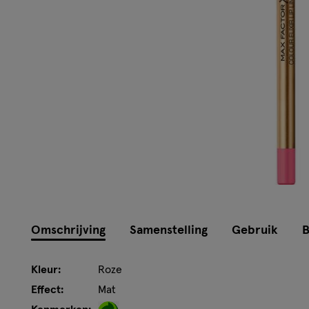
Omschrijving
Samenstelling
Gebruik
B
Kleur:
Roze
Effect:
Mat