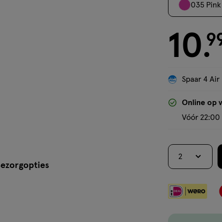
035 Pink
10
€ 10.99
9
.
Spaar 4 Air
Online op 
Vóór 22:00 
2
ezorgopties