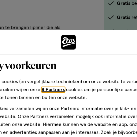
Gratis
be
Gratis
re
n te brengen lipliner die als
Korting
o
routine. Verkrijgbaar in
 en gedurfd tot fris en
Bekijk win
y voorkeuren
.
Elixir lipsticks.
 cookies (en vergelijkbare technieken) om onze website te verb
bruiken wij en onze
8 Partners
cookies om je persoonlijke aanb
te tonen binnen en buiten onze website.
initie of optisch volume toe
ies verzamelen wij en onze Partners informatie over je klik- e
 liplijn aan voor lippenstift voor
oordelen
ebsite. Onze Partners verzamelen mogelijk ook informatie over 
eid door deze over de gehele
uiten onze website. Hiermee kunnen we de website en app, on
 en advertenties aanpassen aan je interesses. Zoek je bijvoorb