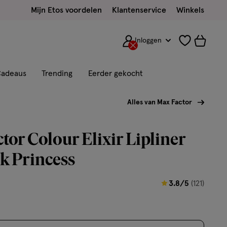
Mijn Etos voordelen
Klantenservice
Winkels
Inloggen
adeaus
Trending
Eerder gekocht
Alles van Max Factor
tor Colour Elixir Lipliner
k Princess
3.8
3.8/5
(121)
van
5
sterren