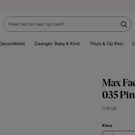
Zoeken
Interactie
met
Gezondheid
Zwanger, Baby & Kind
Thuis & Op Reis
C
dit
veld
opent
een
Max Fac
volledig
venster
035 Pin
met
geavanceerde
0.78
0.78 GR
zoekopties
GR,
Kleur