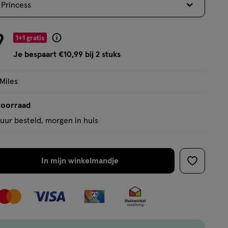
 Princess
op
basis
van
9
1+1 gratis
Product
121
badge
Je bespaart €10,99 bij 2 stuks
reviews
tooltip
 Miles
voorraad
uur besteld, morgen in huis
In mijn winkelmandje
verhoog
toevoege
aantal
aan
met
verlanglijs
één
,