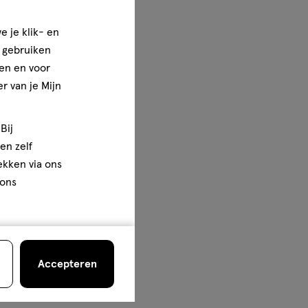
e je klik- en
e gebruiken
en en voor
r van je Mijn
Bij
en zelf
rekken via ons
 ons
Accepteren