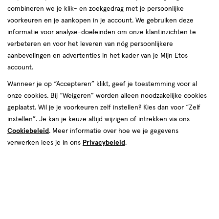
van
combineren we je klik- en zoekgedrag met je persoonlijke
177
voorkeuren en je aankopen in je account. We gebruiken deze
reviews
informatie voor analyse-doeleinden om onze klantinzichten te
verbeteren en voor het leveren van nóg persoonlijkere
aanbevelingen en advertenties in het kader van je Mijn Etos
account.
Wanneer je op “Accepteren” klikt, geef je toestemming voor al
onze cookies. Bij “Weigeren” worden alleen noodzakelijke cookies
geplaatst. Wil je je voorkeuren zelf instellen? Kies dan voor “Zelf
Kleur
instellen”. Je kan je keuze altijd wijzigen of intrekken via ons
Cookiebeleid
. Meer informatie over hoe we je gegevens
13 - Nouveau Beige
verwerken lees je in ons
Privacybeleid
.
€ 16.99
16
.
99
1+1 gratis
Product
badge
Je bespaart €16,99 bij 2 stuks
tooltip
Spaar 6 Air Miles
Online op voorraad