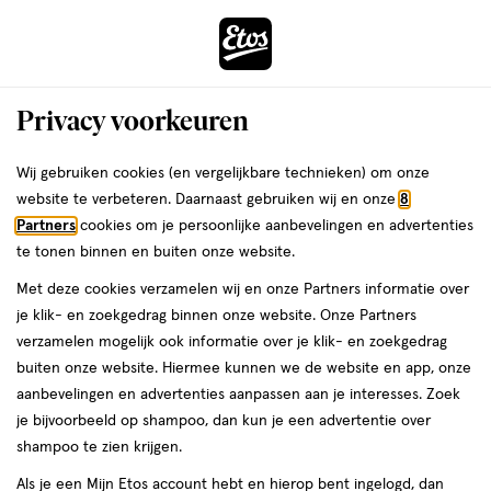
ga
Voor 22:00 uur besteld, maandag in huis
naar
de
Menu
hoofd
Zoeken
Privacy voorkeuren
content
›
›
ga
Interactie
naar
Wij gebruiken cookies (en vergelijkbare technieken) om onze
Je
Compact powder
Alles van Max Factor
met
de
website te verbeteren. Daarnaast gebruiken wij en onze
8
bent
Max Factor Creme Puff Pressed
dit
zoekbalk
Partners
cookies om je persoonlijke aanbevelingen en advertenties
ers
Weleda
hier:
veld
ga
Powder Gezichtspoeder 013 Nouveau
te tonen binnen en buiten onze website.
opent
naar
Beige
Met deze cookies verzamelen wij en onze Partners informatie over
een
de
je klik- en zoekgedrag binnen onze website. Onze Partners
volledig
footer
1
3.7
1 stuk
poeder
3.7/5
(177)
verzamelen mogelijk ook informatie over je klik- en zoekgedrag
venster
stuk,
van
buiten onze website. Hiermee kunnen we de website en app, onze
met
poeder
5
1+1
aanbevelingen en advertenties aanpassen aan je interesses. Zoek
geavanceerde
toevoegen
sterren
gratis
je bijvoorbeeld op shampoo, dan kun je een advertentie over
zoekopties
aan
op
shampoo te zien krijgen.
verlanglijst
basis
Als je een Mijn Etos account hebt en hierop bent ingelogd, dan