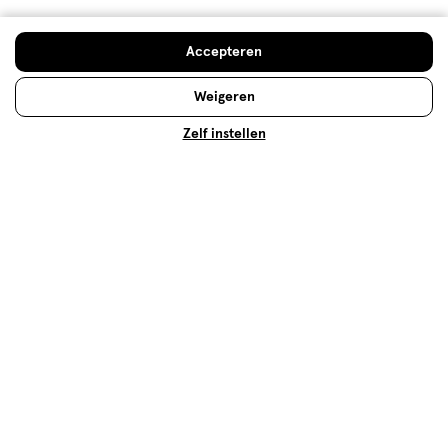
Max Factor Facefinity Powder
Max Factor Facefinity
Bronzer 002
Foundation Beige/N55 30 ML
Accepteren
3.9
3.6
3.9/5
(58)
3.6/5
(267)
van
van
+8
Weigeren
5
5
Zelf instellen
sterren
sterren
Toevoegen
Toevoegen
2
2
1
verhoog aantal met één
,
Bijna uitverkocht!
verhoog aantal m
Er zi
op
op
basis
basis
van
van
58
267
Op zoek naar iets anders?
reviews
reviews
Assortiment
Beauty deals
Compact powder
500+ winkels
, altijd in de buurt
Trending
producten en merken
Gratis
bezorging vanaf €35