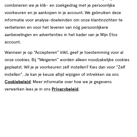
van
combineren we je klik- en zoekgedrag met je persoonlijke
177
voorkeuren en je aankopen in je account. We gebruiken deze
reviews
informatie voor analyse-doeleinden om onze klantinzichten te
verbeteren en voor het leveren van nóg persoonlijkere
aanbevelingen en advertenties in het kader van je Mijn Etos
account.
Kleur
Wanneer je op “Accepteren” klikt, geef je toestemming voor al
41 Medium Beige
onze cookies. Bij “Weigeren” worden alleen noodzakelijke cookies
geplaatst. Wil je je voorkeuren zelf instellen? Kies dan voor “Zelf
€ 16.99
16
.
99
1+1 gratis
instellen”. Je kan je keuze altijd wijzigen of intrekken via ons
Product
Cookiebeleid
. Meer informatie over hoe we je gegevens
badge
Je bespaart €16,99 bij 2 stuks
verwerken lees je in ons
tooltip
Privacybeleid
.
Spaar 6 Air Miles
Online op voorraad
Vóór 22:00 uur besteld, morgen in huis