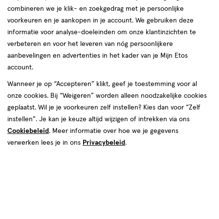
combineren we je klik- en zoekgedrag met je persoonlijke
reviews
voorkeuren en je aankopen in je account. We gebruiken deze
informatie voor analyse-doeleinden om onze klantinzichten te
verbeteren en voor het leveren van nóg persoonlijkere
aanbevelingen en advertenties in het kader van je Mijn Etos
account.
Wanneer je op “Accepteren” klikt, geef je toestemming voor al
onze cookies. Bij “Weigeren” worden alleen noodzakelijke cookies
Kleur
geplaatst. Wil je je voorkeuren zelf instellen? Kies dan voor “Zelf
05 - Lovely Pink
instellen”. Je kan je keuze altijd wijzigen of intrekken via ons
Cookiebeleid
. Meer informatie over hoe we je gegevens
€ 14.99
14
.
99
1+1 gratis
Product
verwerken lees je in ons
Privacybeleid
.
badge
Je bespaart €14,99 bij 2 stuks
tooltip
Spaar 5 Air Miles
Online op voorraad
Vóór 22:00 uur besteld, morgen in huis