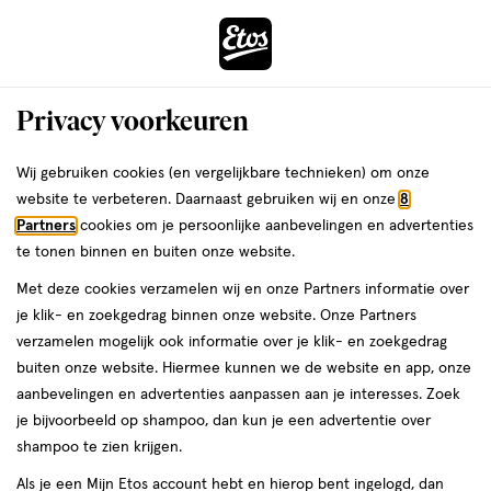
ga
Voor 22:00 uur besteld,
morgen in huis
naar
de
Menu
hoofd
Zoeken
Privacy voorkeuren
content
›
›
ga
Interactie
naar
Wij gebruiken cookies (en vergelijkbare technieken) om onze
Je
Blush
Alles van Max Factor
met
de
website te verbeteren. Daarnaast gebruiken wij en onze
8
bent
Max Factor Facefinity Blush 05 Lovely
dit
zoekbalk
Partners
cookies om je persoonlijke aanbevelingen en advertenties
ers
Weleda
hier:
veld
ga
Pink
te tonen binnen en buiten onze website.
opent
naar
Met deze cookies verzamelen wij en onze Partners informatie over
een
de
1
3.9
1 stuk
poeder
3.9/5
(76)
je klik- en zoekgedrag binnen onze website. Onze Partners
volledig
stuk,
footer
van
verzamelen mogelijk ook informatie over je klik- en zoekgedrag
venster
poeder
5
1+1
buiten onze website. Hiermee kunnen we de website en app, onze
met
toevoegen
sterren
gratis
aanbevelingen en advertenties aanpassen aan je interesses. Zoek
geavanceerde
aan
op
je bijvoorbeeld op shampoo, dan kun je een advertentie over
zoekopties
verlanglijst
basis
shampoo te zien krijgen.
van
Als je een Mijn Etos account hebt en hierop bent ingelogd, dan
76