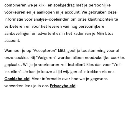
combineren we je klik- en zoekgedrag met je persoonlijke
reviews
voorkeuren en je aankopen in je account. We gebruiken deze
informatie voor analyse-doeleinden om onze klantinzichten te
verbeteren en voor het leveren van nóg persoonlijkere
aanbevelingen en advertenties in het kader van je Mijn Etos
account.
Wanneer je op “Accepteren” klikt, geef je toestemming voor al
onze cookies. Bij “Weigeren” worden alleen noodzakelijke cookies
Kleur
geplaatst. Wil je je voorkeuren zelf instellen? Kies dan voor “Zelf
001 Porcelain
instellen”. Je kan je keuze altijd wijzigen of intrekken via ons
Cookiebeleid
. Meer informatie over hoe we je gegevens
€ 21.99
21
.
99
1+1 gratis
Product
verwerken lees je in ons
Privacybeleid
.
badge
Je bespaart €21,99 bij 2 stuks
tooltip
Spaar 8 Air Miles
Online op voorraad
Vóór 22:00 uur besteld, morgen in huis