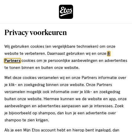
ga
Voor 22:00 uur besteld,
morgen in huis
naar
de
Menu
hoofd
Zoeken
Privacy voorkeuren
content
›
›
ga
Interactie
naar
Wij gebruiken cookies (en vergelijkbare technieken) om onze
Je
Foundation
Alles van Max Factor
met
de
website te verbeteren. Daarnaast gebruiken wij en onze
8
bent
Max Factor Facefinity Reusable
dit
zoekbalk
Partners
cookies om je persoonlijke aanbevelingen en advertenties
ers
Weleda
hier:
veld
ga
Compact powder 001 Porcelain
te tonen binnen en buiten onze website.
opent
naar
Met deze cookies verzamelen wij en onze Partners informatie over
een
de
10
5
10 GR
crème
5/5
(2)
je klik- en zoekgedrag binnen onze website. Onze Partners
volledig
GR,
footer
van
verzamelen mogelijk ook informatie over je klik- en zoekgedrag
venster
crème
5
1+1
buiten onze website. Hiermee kunnen we de website en app, onze
met
toevoegen
sterren
gratis
aanbevelingen en advertenties aanpassen aan je interesses. Zoek
geavanceerde
aan
op
je bijvoorbeeld op shampoo, dan kun je een advertentie over
zoekopties
verlanglijst
basis
shampoo te zien krijgen.
van
Als je een Mijn Etos account hebt en hierop bent ingelogd, dan
2