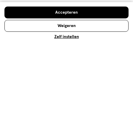
Lees meer
Accepteren
Weigeren
Zelf instellen
Foundation aanbrengen voor
beginners: zo doe je dat!
Foundation aanbrengen voor beginners: met onze
tips creëer je een prachtige basis voor je make-up
met foundation!
Lees meer