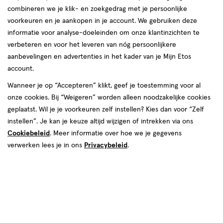
combineren we je klik- en zoekgedrag met je persoonlijke
reviews
voorkeuren en je aankopen in je account. We gebruiken deze
informatie voor analyse-doeleinden om onze klantinzichten te
verbeteren en voor het leveren van nóg persoonlijkere
aanbevelingen en advertenties in het kader van je Mijn Etos
account.
Wanneer je op “Accepteren” klikt, geef je toestemming voor al
onze cookies. Bij “Weigeren” worden alleen noodzakelijke cookies
Kleur
geplaatst. Wil je je voorkeuren zelf instellen? Kies dan voor “Zelf
45 Warm Almond
instellen”. Je kan je keuze altijd wijzigen of intrekken via ons
Cookiebeleid
. Meer informatie over hoe we je gegevens
€ 19.99
19
.
99
1+1 gratis
Product
verwerken lees je in ons
Privacybeleid
.
badge
Je bespaart €19,99 bij 2 stuks
tooltip
Spaar 7 Air Miles
Online op voorraad
Vóór 22:00 uur besteld, morgen in huis