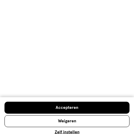
Foundation: welke soort en kleur
voor welk huidtype?
Foundation vormt de basis van je make-up. Maar
welke soort past bij jouw huidtype? En hoe breng je
foundation aan? Hier vind je het antwoord op je
vragen!
Accepteren
Lees meer
Weigeren
Zelf instellen