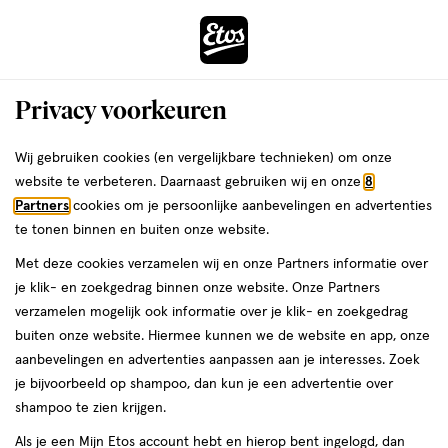
ga
Voor 22:00 uur besteld,
morgen in huis
naar
de
Menu
hoofd
Zoeken
Privacy voorkeuren
content
›
›
ga
Interactie
naar
Wij gebruiken cookies (en vergelijkbare technieken) om onze
Je
Foundation
Alles van Max Factor
met
de
website te verbeteren. Daarnaast gebruiken wij en onze
8
bent
Max Factor Miracle Touch Compact
dit
zoekbalk
Partners
cookies om je persoonlijke aanbevelingen en advertenties
ers
Weleda
hier:
veld
ga
Foundation 45 Warm Almond
te tonen binnen en buiten onze website.
opent
naar
Met deze cookies verzamelen wij en onze Partners informatie over
een
de
1
4.1
1 stuk
crème
4.1/5
(58)
je klik- en zoekgedrag binnen onze website. Onze Partners
volledig
stuk,
footer
van
verzamelen mogelijk ook informatie over je klik- en zoekgedrag
venster
crème
5
1+1
buiten onze website. Hiermee kunnen we de website en app, onze
met
toevoegen
sterren
gratis
aanbevelingen en advertenties aanpassen aan je interesses. Zoek
geavanceerde
aan
op
je bijvoorbeeld op shampoo, dan kun je een advertentie over
zoekopties
verlanglijst
basis
shampoo te zien krijgen.
van
Als je een Mijn Etos account hebt en hierop bent ingelogd, dan
58