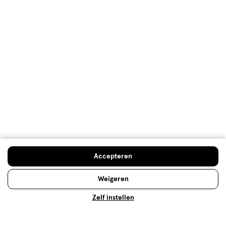
Foundation: welke soort en kleur
voor welk huidtype?
Foundation vormt de basis van je make-up. Maar
welke soort past bij jouw huidtype? En hoe breng je
foundation aan? Hier vind je het antwoord op je
Accepteren
vragen!
Weigeren
Lees meer
Zelf instellen