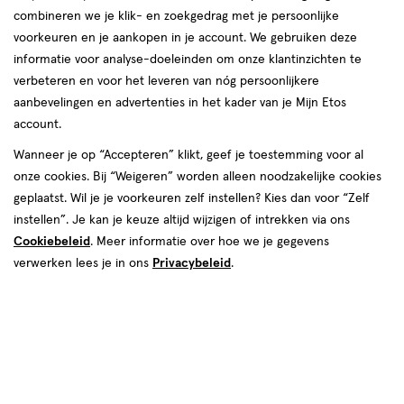
combineren we je klik- en zoekgedrag met je persoonlijke
reviews
voorkeuren en je aankopen in je account. We gebruiken deze
informatie voor analyse-doeleinden om onze klantinzichten te
verbeteren en voor het leveren van nóg persoonlijkere
aanbevelingen en advertenties in het kader van je Mijn Etos
account.
Wanneer je op “Accepteren” klikt, geef je toestemming voor al
onze cookies. Bij “Weigeren” worden alleen noodzakelijke cookies
Kleur
geplaatst. Wil je je voorkeuren zelf instellen? Kies dan voor “Zelf
60 - Sand
instellen”. Je kan je keuze altijd wijzigen of intrekken via ons
Cookiebeleid
. Meer informatie over hoe we je gegevens
€ 19.99
19
.
99
1+1 gratis
Product
verwerken lees je in ons
Privacybeleid
.
badge
Je bespaart €19,99 bij 2 stuks
tooltip
Spaar 7 Air Miles
Online op voorraad
Vóór 22:00 uur besteld, morgen in huis