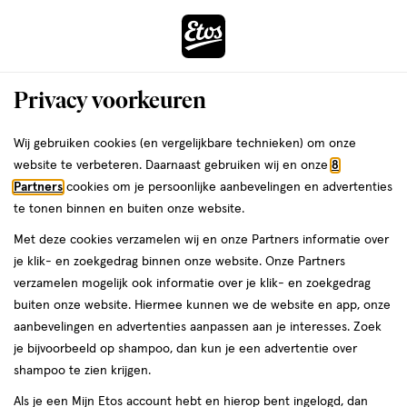
ga
Voor 22:00 uur besteld,
morgen in huis
naar
de
Menu
hoofd
Zoeken
Privacy voorkeuren
content
›
›
ga
Interactie
naar
Wij gebruiken cookies (en vergelijkbare technieken) om onze
Je
Foundation
Alles van Max Factor
met
de
website te verbeteren. Daarnaast gebruiken wij en onze
8
bent
Max Factor Miracle Touch Foundation
dit
zoekbalk
Partners
cookies om je persoonlijke aanbevelingen en advertenties
ers
Weleda
hier:
veld
ga
60 Sand
te tonen binnen en buiten onze website.
opent
naar
Met deze cookies verzamelen wij en onze Partners informatie over
een
de
12
4.1
12 GR
crème
4.1/5
(58)
je klik- en zoekgedrag binnen onze website. Onze Partners
volledig
GR,
footer
van
verzamelen mogelijk ook informatie over je klik- en zoekgedrag
venster
crème
5
1+1
buiten onze website. Hiermee kunnen we de website en app, onze
met
toevoegen
sterren
gratis
aanbevelingen en advertenties aanpassen aan je interesses. Zoek
geavanceerde
aan
op
je bijvoorbeeld op shampoo, dan kun je een advertentie over
zoekopties
verlanglijst
basis
shampoo te zien krijgen.
van
Als je een Mijn Etos account hebt en hierop bent ingelogd, dan
58