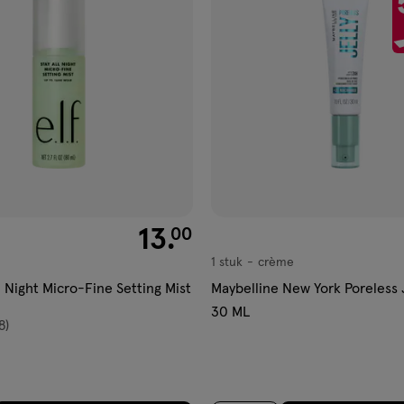
aan
ijst
verlanglijst
€ 13.00
13
.
00
1 stuk
crème
crème
All Night Micro-Fine Setting Mist
Maybelline New York Poreless 
30 ML
8)