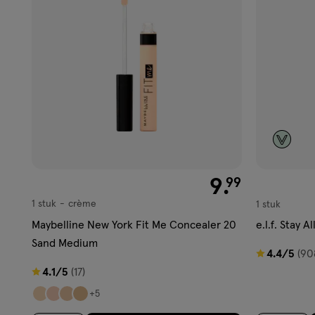
aan
aan
verlanglijst
verlangl
€ 9.99
9
.
99
1 stuk
crème
1 stuk
crème
Maybelline New York Fit Me Concealer 20
e.l.f. Stay 
Sand Medium
4.4
4.4/5
(90
4.1
van
4.1/5
(17)
van
5
+5
5
sterren