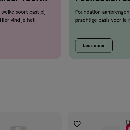
zo doe je dat!
welke soort past bij
Foundation aanbrengen 
ier vind je het
prachtige basis voor je
Lees meer
gen
toevoegen