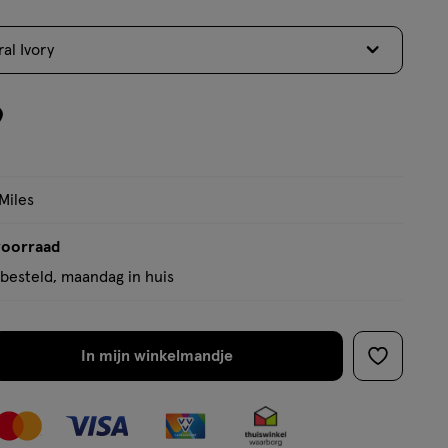
5
sterren
al Ivory
op
basis
van
9
67
reviews
Miles
voorraad
besteld, maandag in huis
In mijn winkelmandje
verhoog
toevoege
aantal
aan
met
verlanglijs
één