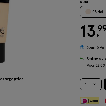
crème
Kleur
105 Natur
13
€ 13.99
9
.
Spaar 5 Air 
Online op 
Voor 22:00 
ezorgopties
1