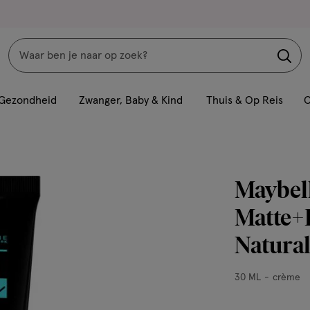
Zoeken
Interactie
met
Gezondheid
Zwanger, Baby & Kind
Thuis & Op Reis
C
dit
veld
opent
een
Maybell
volledig
venster
Matte+P
met
Natural
geavanceerde
zoekopties
30
30 ML
crème
ML,