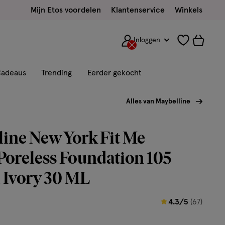
Mijn Etos voordelen
Klantenservice
Winkels
Inloggen
adeaus
Trending
Eerder gekocht
Alles van Maybelline
ine New York Fit Me
oreless Foundation 105
 Ivory 30 ML
4.3
4.3/5
(67)
van