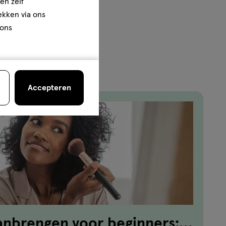
en zelf
rekken via ons
 ons
Accepteren
anbrengen voor beginners: