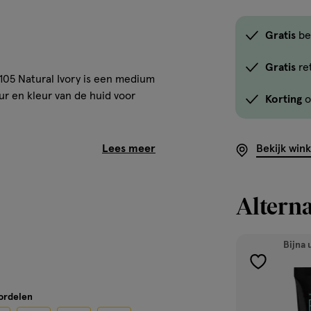
Gratis
be
Gratis
re
105 Natural Ivory is een medium
r en kleur van de huid voor
Korting
o
ders waardoor onwenselijke glans
Bekijk win
urende de dag. Zo krijg je tot
heden en imperfecties met Fit
undation is uitermate geschikt
Alterna
 van de olievrije matterende
e je geen zorgen hoeft te maken
erende foundation is
Bijna 
den zodat jij kan ontdekken
toevoegen
behoefte. Dermatologisch getest
aan
oordelen
verlanglijst