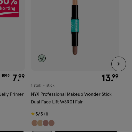
50%
aan
korting
verlanglijst
van € 15.99 voor € 7.99
7
.
€ 13.99
13
.
99
99
15
.
99
1 stuk
stick
1 st
stick
Jelly Primer
NYX Professional Makeup Wonder Stick
Rea
Dual Face Lift WSR01 Fair
1
1
5
van
5/5
(1)
van
5
5
ste