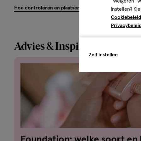
“Weigeren” wo
Hoe controleren en plaatsen wij reviews?
instellen? Kie
Cookiebeleid
Privacybelei
Advies & Inspiratie
Zelf instellen
Foundation: welke soort en 