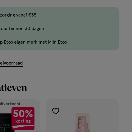
,
Bijna
zorging vanaf €35
uitverkocht!
tour binnen 30 dagen
Er
zijn
p Etos eigen merk met Mijn Etos
nog
maar
14
kelvoorraad
producten
op
voorraad.
tieven
uitverkocht
50%
toevoegen
korting
aan
verlanglijst