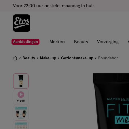
ga
Voor 22:00 uur besteld, maandag in huis
naar
de
hoofd
content
ga
Merken
Beauty
Verzorging
Aanbiedingen
naar
de
Je
Beauty
Make-up
Gezichtsmake-up
Foundation
zoekbalk
bent
ga
hier:
naar
de
footer
Video