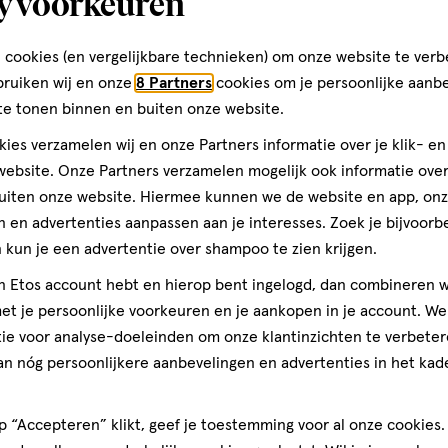
y voorkeuren
op
rdimonium Hectorite,
basis
lutamate, Hdi/Trimethylol
 cookies (en vergelijkbare technieken) om onze website te verb
e/Methyl
van
teren op
Recentste
l, Butylparaben, Aluminum
bruiken wij en onze
8 Partners
cookies om je persoonlijke aanb
66
-Butyl Hydroxyhydrocinnamate,
te tonen binnen en buiten onze website.
reviews
 77492, Ci 77499 / Iron Oxides].
ies verzamelen wij en onze Partners informatie over je klik- e
ebsite. Onze Partners verzamelen mogelijk ook informatie over 
uiten onze website. Hiermee kunnen we de website en app, on
 en advertenties aanpassen aan je interesses. Zoek je bijvoorb
het gebruik van dit product
daag ik heb hem meteen
kun je een advertentie over shampoo te zien krijgen.
standigheden.
h reactie gekregen mijn
jn Etos account hebt en hierop bent ingelogd, dan combineren w
t je persoonlijke voorkeuren en je aankopen in je account. W
aybelline.nl
ie voor analyse-doeleinden om onze klantinzichten te verbeter
an nóg persoonlijkere aanbevelingen en advertenties in het kade
 “Accepteren” klikt, geef je toestemming voor al onze cookies. 