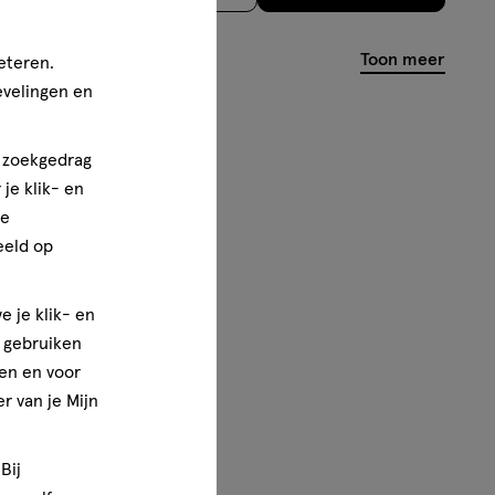
basis
van
Toon meer
eteren.
39
evelingen en
reviews
n zoekgedrag
je klik- en
ze
eeld op
e je klik- en
e gebruiken
en en voor
r van je Mijn
Bij