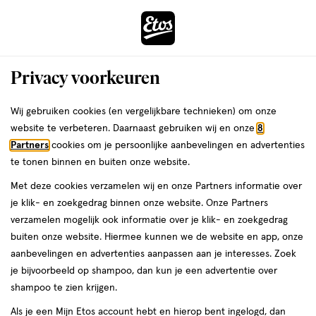
ga
Voor 22:00 uur besteld, maandag in huis
naar
de
Menu
hoofd
Zoeken
Privacy voorkeuren
content
›
›
ga
Interactie
naar
Wij gebruiken cookies (en vergelijkbare technieken) om onze
Je
Foundation
Alles van Maybelline
met
de
website te verbeteren. Daarnaast gebruiken wij en onze
8
bent
Maybelline New York Fit Me
dit
zoekbalk
Partners
cookies om je persoonlijke aanbevelingen en advertenties
ers
Weleda
hier:
veld
ga
Matte+Poreless Foundation 120 Classic
te tonen binnen en buiten onze website.
opent
naar
Ivory 30 ML
Met deze cookies verzamelen wij en onze Partners informatie over
een
de
je klik- en zoekgedrag binnen onze website. Onze Partners
volledig
footer
30
4.3
30 ML
crème
4.3/5
(67)
verzamelen mogelijk ook informatie over je klik- en zoekgedrag
venster
ML,
van
buiten onze website. Hiermee kunnen we de website en app, onze
met
crème
5
aanbevelingen en advertenties aanpassen aan je interesses. Zoek
geavanceerde
toevoegen
sterren
je bijvoorbeeld op shampoo, dan kun je een advertentie over
zoekopties
aan
op
shampoo te zien krijgen.
verlanglijst
basis
Als je een Mijn Etos account hebt en hierop bent ingelogd, dan