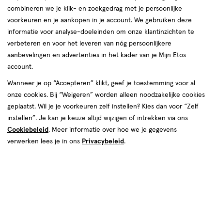
van
combineren we je klik- en zoekgedrag met je persoonlijke
67
voorkeuren en je aankopen in je account. We gebruiken deze
reviews
informatie voor analyse-doeleinden om onze klantinzichten te
Instellingen aanpassen
verbeteren en voor het leveren van nóg persoonlijkere
aanbevelingen en advertenties in het kader van je Mijn Etos
account.
Wanneer je op “Accepteren” klikt, geef je toestemming voor al
Video
onze cookies. Bij “Weigeren” worden alleen noodzakelijke cookies
geplaatst. Wil je je voorkeuren zelf instellen? Kies dan voor “Zelf
Kleur
instellen”. Je kan je keuze altijd wijzigen of intrekken via ons
Cookiebeleid
. Meer informatie over hoe we je gegevens
120 Classic Ivory
verwerken lees je in ons
Privacybeleid
.
€ 13.99
13
.
99
Spaar 5 Air Miles
Online op voorraad
Voor 22:00 besteld, maandag in huis