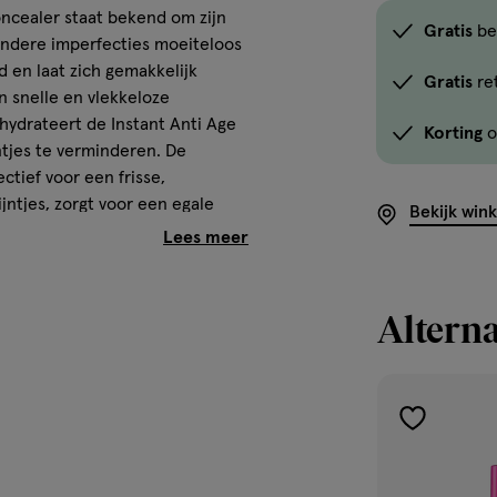
ncealer staat bekend om zijn
Gratis
be
andere imperfecties moeiteloos
d en laat zich gemakkelijk
Gratis
re
 snelle en vlekkeloze
, hydrateert de Instant Anti Age
Korting
o
ntjes te verminderen. De
ctief voor een frisse,
ijntjes, zorgt voor een egale
Bekijk win
nu verkrijgbaar in een breder
huidskleur kunt vinden. Weg
ntdek de magie van de
zoveel beauty fans erbij zweren.
Alterna
nt Anti Age Eraser
toevoegen
aler.
aan
kelijke applicatie.
verlanglijst