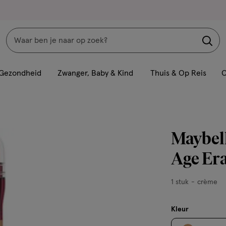
Zoeken
Interactie
met
Gezondheid
Zwanger, Baby & Kind
Thuis & Op Reis
C
dit
veld
opent
een
Maybell
volledig
venster
Age Era
met
geavanceerde
1
1 stuk
crème
zoekopties
stuk,
crème
Kleur