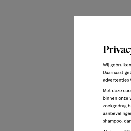
Draai het klikmechanisme totdat de concealer op de beau
kleine stipjes aan onder de ogen, op roodheid of pigmen
een beauty blender, make-up kwast of je vingers. Blend g
finish. Voor maximale dekking kan de concealer ook na 
Privac
Breng je de Maybelline New York Instant Ant
aan vóór of na foundation?
Wij gebruiken
Voor een subtiele correctie breng je de concealer vóór 
Daarnaast ge
dekking en precieze correctie breng je hem na foundati
advertenties 
kringen en oneffenheden effectief gecamoufleerd.
Met deze cook
Is het beter om een make-up kwast of een b
binnen onze w
gebruiken voor de Maybelline New York Insta
zoekgedrag b
Concealer?
aanbevelingen
shampoo, dan 
De concealer kan direct met de beauty blender worden 