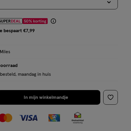
r € 7.99
SUPER
DEAL
50% korting
Product
badge
e bespaart €7,99
tooltip
 Miles
voorraad
besteld, maandag in huis
In mijn winkelmandje
verhoog
toevoege
aantal
aan
met
verlanglijs
één