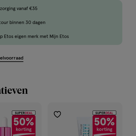
,
Bijna
zorging vanaf €35
uitverkocht!
tour binnen 30 dagen
Er
zijn
p Etos eigen merk met Mijn Etos
nog
maar
21
kelvoorraad
producten
op
voorraad.
tieven
SUPER
DEAL
SUPER
DEAL
toevoegen
50%
50%
aan
korting
korting
verlanglijst