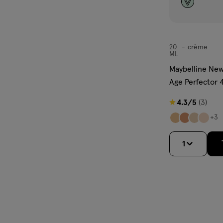
standigheden.
20
crème
crème
ML
Maybelline New
Age Perfector 4
Medium
4.3
4.3/5
(3)
van
+3
5
sterren
1
op
basis
van
3
reviews