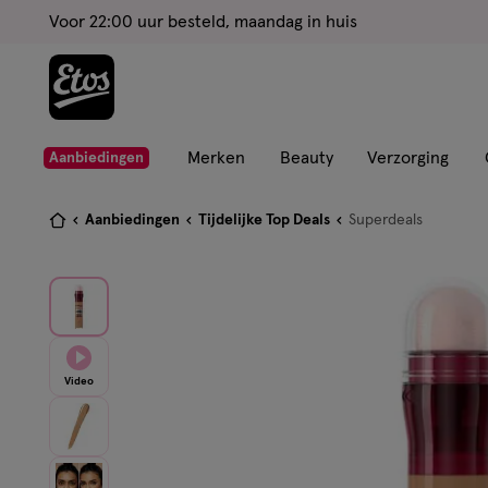
ga
Voor 22:00 uur besteld, maandag in huis
naar
de
hoofd
content
ga
Merken
Beauty
Verzorging
Aanbiedingen
naar
de
Je
Aanbiedingen
Tijdelijke Top Deals
Superdeals
zoekbalk
bent
ga
hier:
naar
de
footer
Video