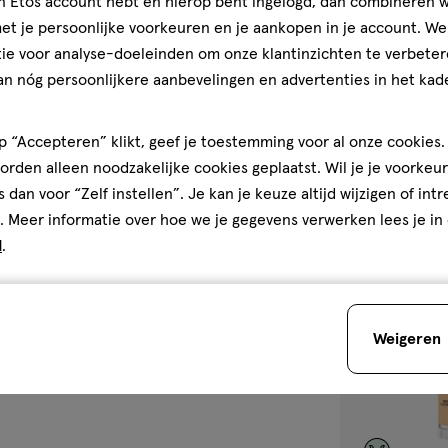
jn Etos account hebt en hierop bent ingelogd, dan combineren w
f fijne lijntjes. Een make-up
 of puistjes.
t je persoonlijke voorkeuren en je aankopen in je account. W
4.2
4.2/5
(38)
ie voor analyse-doeleinden om onze klantinzichten te verbeter
van
+5
Eraser Concealer
an nóg persoonlijkere aanbevelingen en advertenties in het kade
5
sterren
1
 “Accepteren” klikt, geef je toestemming voor al onze cookies. 
op
aardoor fijne lijntjes niet
rden alleen noodzakelijke cookies geplaatst. Wil je je voorkeur
basis
voor mature skin en zorgt voor
s dan voor “Zelf instellen”. Je kan je keuze altijd wijzigen of int
van
. Meer informatie over hoe we je gegevens verwerken lees je in
38
toevoegen
e Eraser Concealer ook
d
.
reviews
aan
verlanglijst
odheid, pigmentvlekken en
Weigeren
, blendable formule is geschikt
s.
het gebruik van dit product