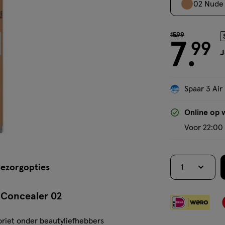
02 Nude
van € 15.99 voo
15
.
99
7
99
.
J
Spaar 3 Air
Online op 
Voor 22:00 
ezorgopties
1
r Concealer 02
voriet onder beautyliefhebbers