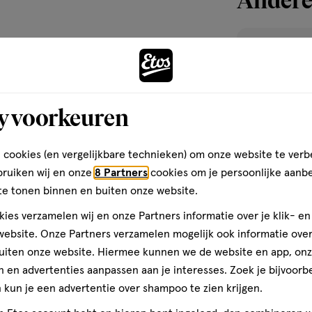
ty blender verschijnt. Breng
tvlekken en dep zachtjes uit met
oed voor een natuurlijke, egale
toevoegen
foundation worden aangebracht.
aan
verlanglijst
y voorkeuren
i Age Eraser Concealer
 cookies (en vergelijkbare technieken) om onze website te verb
foundation aan. Voor maximale
bruiken wij en onze
8 Partners
cookies om je persoonlijke aanb
on aan. Zo worden donkere
te tonen binnen en buiten onze website.
ies verzamelen wij en onze Partners informatie over je klik- e
eauty blender te
ebsite. Onze Partners verzamelen mogelijk ook informatie over 
nt Anti Age Eraser
uiten onze website. Hiermee kunnen we de website en app, on
 en advertenties aanpassen aan je interesses. Zoek je bijvoorb
11 ML
kun je een advertentie over shampoo te zien krijgen.
Maybelline New 
aangebracht. Een beauty blender
Concealer 05