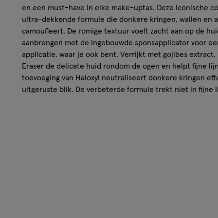
en een must-have in elke make-uptas. Deze iconische co
ultra-dekkende formule die donkere kringen, wallen en 
camoufleert. De romige textuur voelt zacht aan op de hui
aanbrengen met de ingebouwde sponsapplicator voor een
applicatie, waar je ook bent. Verrijkt met gojibes extract
Eraser de delicate huid rondom de ogen en helpt fijne lij
toevoeging van Haloxyl neutraliseert donkere kringen effe
uitgeruste blik. De verbeterde formule trekt niet in fijne l
teint en een gladde finish. De Instant Anti Age Eraser is 
scala aan kleuren, zodat je de perfecte match voor jouw 
met donkere kringen en wallen, hallo stralende ogen! O
Maybelline Instant Anti Age Eraser en ervaar zelf waarom 
Kenmerken van de Maybelline New York Insta
Concealer
In één stap een wakkere blik met de Maybelline conce
Met ingebouwde applicatiespons voor een ultra gemak