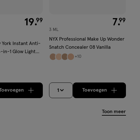
€ 19.99
19
.
€ 7.99
7
.
99
99
3 ML
NYX Professional Make Up Wonder
 York Instant Anti-
Snatch Concealer 08 Vanilla
-in-1 Glow Light
+10
Toevoegen
Toevoegen
1
verhoog aantal met één
,
Bijna uitverkocht!
verhoog aantal m
Er zijn nog
Toon meer