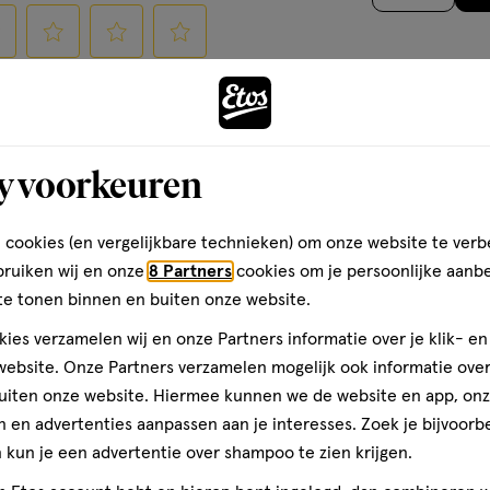
op
basis
van
cteer
Selecteer
Selecteer
Selecteer
evoegen van een
2
Maak j
om
om
om
is een geldig e-mailadres
reviews
het
het
het
rificatie
comple
el
artikel
artikel
artikel
y voorkeuren
te
te
te
ten
rdelen
beoordelen
beoordelen
beoordelen
 cookies (en vergelijkbare technieken) om onze website te verb
met
met
met
bruiken wij en onze
8 Partners
cookies om je persoonlijke aanb
3
4
5
te tonen binnen en buiten onze website.
ren.
sterren.
sterren.
sterren.
Volgende
rmee
Hiermee
Hiermee
Hiermee
ies verzamelen wij en onze Partners informatie over je klik- e
n
open
open
open
ebsite. Onze Partners verzamelen mogelijk ook informatie over 
je
je
je
uiten onze website. Hiermee kunnen we de website en app, on
een
een
een
 en advertenties aanpassen aan je interesses. Zoek je bijvoorb
ier.
enformulier.
vragenformulier.
vragenformulier.
vragenformulier.
kun je een advertentie over shampoo te zien krijgen.