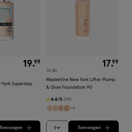
€ 19.99
19
.
€ 17.99
17
.
99
99
30 ML
Maybelline New York Lifter Plump
 York Superstay
& Glow Foundation 90
4.4
4.4/5
(39)
van
+6
5
sterren
Toevoegen
Toevoegen
1
op
verhoog aantal met één
,
Bijna uitverkocht!
verhoog aantal m
Er zijn nog