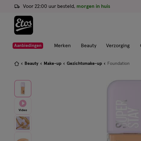
ga
Voor 22:00 uur besteld,
morgen in huis
naar
de
hoofd
content
ga
Merken
Beauty
Verzorging
Aanbiedingen
naar
de
Je
Beauty
Make-up
Gezichtsmake-up
Foundation
zoekbalk
bent
ga
hier:
naar
de
footer
Video