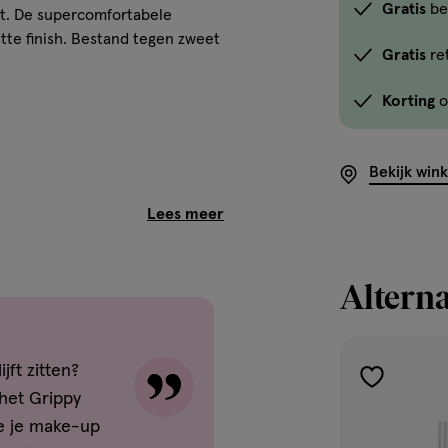
Gratis
be
ebt. De supercomfortabele
tte finish. Bestand tegen zweet
Gratis
re
Korting
o
Bekijk win
rong.
Alterna
een schone, gehydrateerde
jft zitten?
onkwast, vingers of een make-
toevoegen
het Grippy
een meer dekkende laag.
aan
ie je make-up
verlanglijst
CANE • ALCOHOL DENAT. •