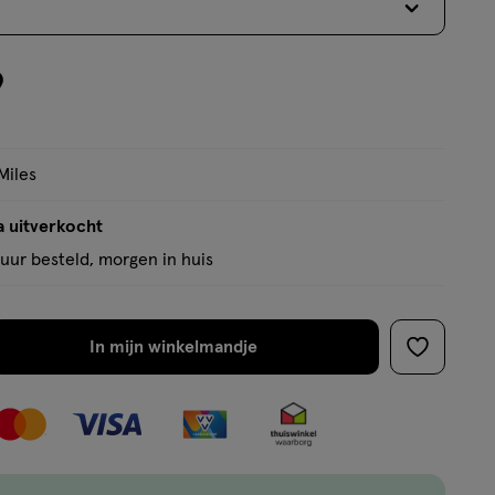
9
Miles
a uitverkocht
uur besteld, morgen in huis
In mijn winkelmandje
verhoog
toevoege
aantal
aan
met
verlanglijs
één
,