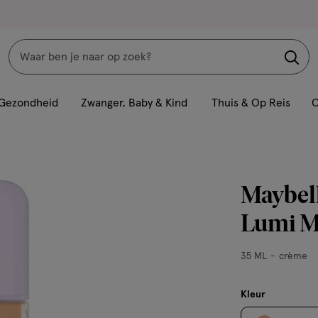
Zoeken
Interactie
met
Gezondheid
Zwanger, Baby & Kind
Thuis & Op Reis
C
dit
veld
opent
een
Maybell
volledig
venster
Lumi Ma
met
geavanceerde
35
35 ML
crème
zoekopties
ML,
crème
Kleur