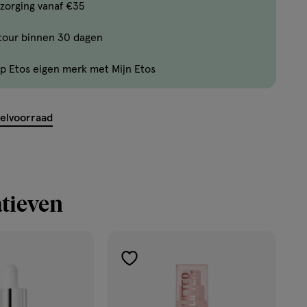
Bijna
zorging vanaf €35
uitverkocht!
tour binnen 30 dagen
Er
zijn
p Etos eigen merk met Mijn Etos
nog
maar
6
kelvoorraad
producten
op
voorraad.
tieven
toevoegen
aan
verlanglijst