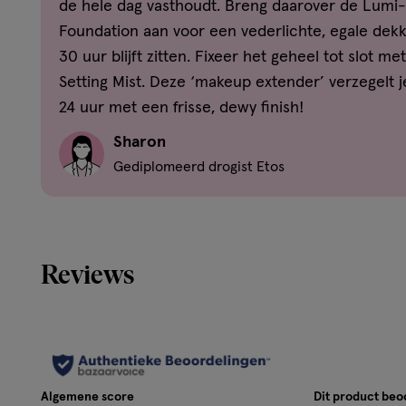
de hele dag vasthoudt. Breng daarover de Lumi
TRIMETHYLSILOXYSILICATE • BUTYLENE GLYCOL • PEG-10
Foundation aan voor een vederlichte, egale dekk
SYNTHETIC FLUORPHLOGOPITE • NYLON-12 • ISOPROPYL
30 uur blijft zitten. Fixeer het geheel tot slot me
DIISOPROPYL SEBACATE • HDI/TRIMETHYLOL HEXYLLAC
Setting Mist. Deze ‘makeup extender’ verzegelt j
PEG/PPG-14/14 DIMETHICONE • DISTEARDIMONIUM HECT
24 uur met een frisse, dewy finish!
PHENOXYETHANOL • DISODIUM STEAROYL GLUTAMATE • SI
DIPENTAERYTHRITYL TETRAHYDROXYSTEARATE/TETRAIS
Sharon
PROTEIN • PROLINE • SILICA • PEG/PPG/POLYBUTYLENE 
Gediplomeerd drogist Etos
TOCOPHEROL • NIACINAMIDE • GLYCERIN • ALUMINUM HY
ACID • TIN OXIDE • PENTYLENE GLYCOL • GLYCERYL ACR
COPOLYMER ● [+/- MAY CONTAIN: CI 77891 / TITANIUM DIOX
77499 / IRON OXIDES • CI 77007 / ULTRAMARINES • MICA
GREENS]. (F.I.L. Z70040533/2).
Reviews
Disclaimer
Er zijn geen specifieke voorzorgsmaatregelen nodig voor 
onder normale of redelijkerwijs te voorziene gebruiksom
Algemene score
Dit product be