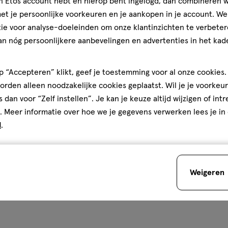
jn Etos account hebt en hierop bent ingelogd, dan combineren w
t je persoonlijke voorkeuren en je aankopen in je account. W
ie voor analyse-doeleinden om onze klantinzichten te verbeter
an nóg persoonlijkere aanbevelingen en advertenties in het kade
teren op
Recentste
 “Accepteren” klikt, geef je toestemming voor al onze cookies. 
Je bespaart
€1
rden alleen noodzakelijke cookies geplaatst. Wil je je voorkeur
s dan voor “Zelf instellen”. Je kan je keuze altijd wijzigen of int
. Meer informatie over hoe we je gegevens verwerken lees je in
d
.
 werd ook direct matt. Voor
ede kleur ook om toch net
tje.
Weigeren