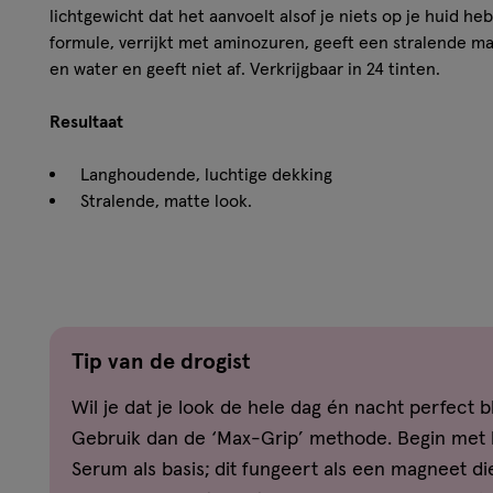
lichtgewicht dat het aanvoelt alsof je niets op je huid h
formule, verrijkt met aminozuren, geeft een stralende ma
en water en geeft niet af. Verkrijgbaar in 24 tinten.
Resultaat
Langhoudende, luchtige dekking
Stralende, matte look.
Blijft tot wel 30 uur zitten.
Verkrijgbaar in 14 tinten.
Vegan formule: geen ingrediënten van dierlijke oorsp
Hoe werkt het?
Tip van de drogist
Goed schudden voor gebruik. Breng 1-2 pompjes aan op 
Wil je dat je look de hele dag én nacht perfect bli
huid. Verdeel gelijkmatig over de huid met een foundati
Gebruik dan de ‘Max-Grip’ methode. Begin met 
upspons. Breng indien nodig meer foundation aan voor 
Serum als basis; dit fungeert als een magneet d
Ingrediënten
AQUA / WATER • DIMETHICONE • ISODODE