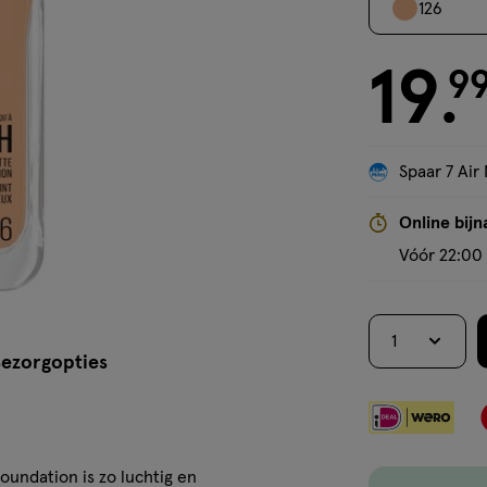
126
19
€ 19.99
9
.
Spaar 7 Air 
Online bijn
Vóór 22:00 
1
ezorgopties
undation is zo luchtig en