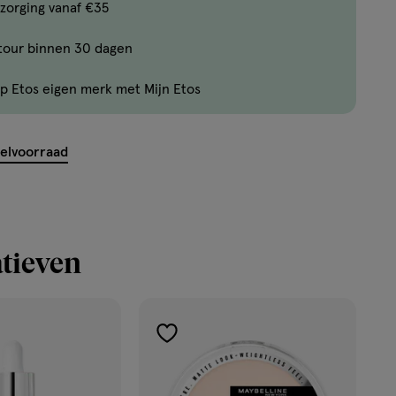
Bijna
zorging vanaf €35
uitverkocht!
tour binnen 30 dagen
Er
zijn
p Etos eigen merk met Mijn Etos
nog
maar
2
kelvoorraad
producten
op
voorraad.
tieven
toevoegen
aan
verlanglijst