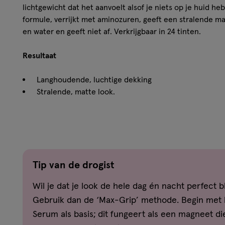
lichtgewicht dat het aanvoelt alsof je niets op je huid h
formule, verrijkt met aminozuren, geeft een stralende ma
en water en geeft niet af. Verkrijgbaar in 24 tinten.
Resultaat
Langhoudende, luchtige dekking
Stralende, matte look.
Blijft tot wel 30 uur zitten.
Verkrijgbaar in 14 tinten.
Vegan formule: geen ingrediënten van dierlijke oorsp
Hoe werkt het?
Tip van de drogist
Goed schudden voor gebruik. Breng 1-2 pompjes aan op 
Wil je dat je look de hele dag én nacht perfect bli
huid. Verdeel gelijkmatig over de huid met een foundati
Gebruik dan de ‘Max-Grip’ methode. Begin met 
upspons. Breng indien nodig meer foundation aan voor 
Serum als basis; dit fungeert als een magneet d
Ingrediënten