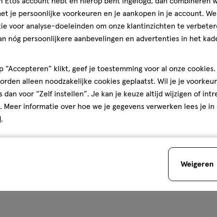
jn Etos account hebt en hierop bent ingelogd, dan combineren w
t je persoonlijke voorkeuren en je aankopen in je account. W
ie voor analyse-doeleinden om onze klantinzichten te verbeter
an nóg persoonlijkere aanbevelingen en advertenties in het kade
teren op
Recentste
 “Accepteren” klikt, geef je toestemming voor al onze cookies. 
rden alleen noodzakelijke cookies geplaatst. Wil je je voorkeur
s dan voor “Zelf instellen”. Je kan je keuze altijd wijzigen of int
. Meer informatie over hoe we je gegevens verwerken lees je in
Je bespaart
€2
d
.
 werd ook direct matt. Voor
ede kleur ook om toch net
tje.
Weigeren