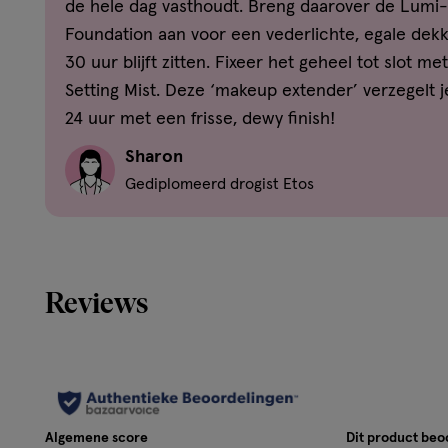
de hele dag vasthoudt. Breng daarover de Lumi
Foundation aan voor een vederlichte, egale dekk
AQUA / WATER • DIMETHICONE • ISODODECANE • ALCOH
30 uur blijft zitten. Fixeer het geheel tot slot me
TRIMETHYLSILOXYSILICATE • BUTYLENE GLYCOL • PEG-10
Setting Mist. Deze ‘makeup extender’ verzegelt j
SYNTHETIC FLUORPHLOGOPITE • NYLON-12 • ISOPROPYL
24 uur met een frisse, dewy finish!
DIISOPROPYL SEBACATE • HDI/TRIMETHYLOL HEXYLLAC
PEG/PPG-14/14 DIMETHICONE • DISTEARDIMONIUM HECT
Sharon
PHENOXYETHANOL • DISODIUM STEAROYL GLUTAMATE • SI
Gediplomeerd drogist Etos
DIPENTAERYTHRITYL TETRAHYDROXYSTEARATE/TETRAIS
PROTEIN • PROLINE • SILICA • PEG/PPG/POLYBUTYLENE 
TOCOPHEROL • NIACINAMIDE • GLYCERIN • ALUMINUM HY
ACID • TIN OXIDE • PENTYLENE GLYCOL • GLYCERYL ACR
COPOLYMER ● [+/- MAY CONTAIN: CI 77891 / TITANIUM DIOX
Reviews
77499 / IRON OXIDES • CI 77007 / ULTRAMARINES • MICA
GREENS]. (F.I.L. Z70040533/2).
Disclaimer
Er zijn geen specifieke voorzorgsmaatregelen nodig voor 
onder normale of redelijkerwijs te voorziene gebruiksom
Algemene score
Dit product be