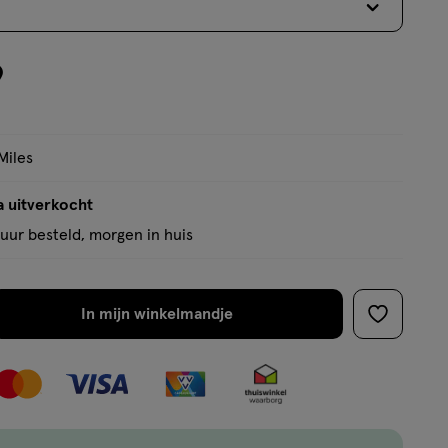
9
Miles
a uitverkocht
uur besteld, morgen in huis
In mijn winkelmandje
verhoog
toevoege
aantal
aan
met
verlanglijs
één
,