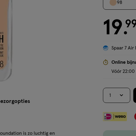
98
19
€ 19.99
9
.
Spaar 7 Air 
Online bijn
Vóór 22:00 
1
ezorgopties
undation is zo luchtig en