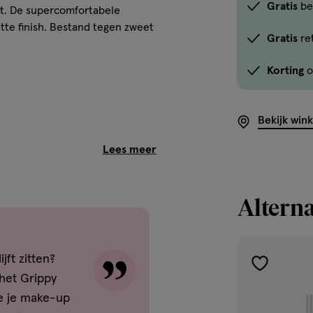
Gratis
be
ebt. De supercomfortabele
tte finish. Bestand tegen zweet
Gratis
re
Korting
o
Bekijk win
rong.
Alterna
een schone, gehydrateerde
jft zitten?
onkwast, vingers of een make-
toevoegen
het Grippy
een meer dekkende laag.
aan
ie je make-up
verlanglijst