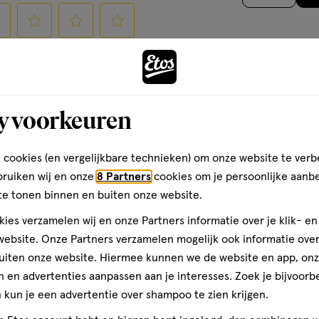
op
basis
van
cteer
Selecteer
Selecteer
Selecteer
evoegen van een
2
Jouw pe
om
om
om
is een geldig e-mailadres
reviews
het
het
het
rificatie
el
artikel
artikel
artikel
y voorkeuren
te
te
te
ten
rdelen
beoordelen
beoordelen
beoordelen
 cookies (en vergelijkbare technieken) om onze website te verb
met
met
met
bruiken wij en onze
8 Partners
cookies om je persoonlijke aanb
3
4
5
te tonen binnen en buiten onze website.
ren.
sterren.
sterren.
sterren.
Volgende
rmee
Hiermee
Hiermee
Hiermee
ies verzamelen wij en onze Partners informatie over je klik- e
n
open
open
open
ebsite. Onze Partners verzamelen mogelijk ook informatie over 
je
je
je
uiten onze website. Hiermee kunnen we de website en app, on
een
een
een
 en advertenties aanpassen aan je interesses. Zoek je bijvoorb
ier.
enformulier.
vragenformulier.
vragenformulier.
vragenformulier.
kun je een advertentie over shampoo te zien krijgen.