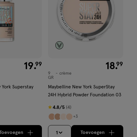
€ 19.99
19
.
€ 18.99
18
.
99
99
9
crème
crème
GR
 York Superstay
Maybelline New York SuperStay
24H Hybrid Powder Foundation 03
4.8
4.8/5
(4)
van
+3
5
sterren
Toevoegen
Toevoegen
1
verhoog aantal met één
,
Bijna uitverkocht!
verhoog aantal m
Er zijn nog