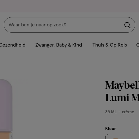
Zoeken
Interactie
met
Gezondheid
Zwanger, Baby & Kind
Thuis & Op Reis
C
dit
veld
opent
een
Maybell
volledig
venster
Lumi M
met
geavanceerde
35
35 ML
crème
zoekopties
ML,
crème
Kleur