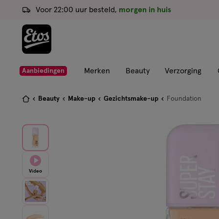
ga
Voor 22:00 uur besteld,
morgen in huis
naar
de
hoofd
content
ga
Merken
Beauty
Verzorging
Aanbiedingen
naar
de
Je
Beauty
Make-up
Gezichtsmake-up
Foundation
zoekbalk
bent
ga
hier:
naar
de
footer
Video