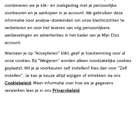
combineren we je klik- en zoekgedrag met je persoonlijke
reviews
voorkeuren en je aankopen in je account. We gebruiken deze
Instellingen aanpassen
informatie voor analyse-doeleinden om onze klantinzichten te
verbeteren en voor het leveren van nóg persoonlijkere
aanbevelingen en advertenties in het kader van je Mijn Etos
account.
Video
Wanneer je op “Accepteren” klikt, geef je toestemming voor al
onze cookies. Bij “Weigeren” worden alleen noodzakelijke cookies
Kleur
geplaatst. Wil je je voorkeuren zelf instellen? Kies dan voor “Zelf
Royal
instellen”. Je kan je keuze altijd wijzigen of intrekken via ons
Cookiebeleid
. Meer informatie over hoe we je gegevens
€ 17.99
17
.
99
verwerken lees je in ons
Privacybeleid
.
Spaar 7 Air Miles
Online op voorraad
Vóór 22:00 uur besteld, morgen in huis