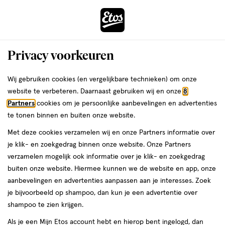
ga
Voor 22:00 uur besteld,
morgen in huis
naar
de
Menu
hoofd
Zoeken
Privacy voorkeuren
content
›
›
ga
Interactie
naar
Wij gebruiken cookies (en vergelijkbare technieken) om onze
Je
Lippenstift
Alles van Maybelline
met
de
website te verbeteren. Daarnaast gebruiken wij en onze
8
bent
Maybelline New York SuperStay Vinyl
dit
zoekbalk
Partners
cookies om je persoonlijke aanbevelingen en advertenties
ers
Weleda
hier:
veld
ga
Ink Lipstick 55 Royal
te tonen binnen en buiten onze website.
opent
naar
Met deze cookies verzamelen wij en onze Partners informatie over
een
de
4.2
3.7
4.2 ML
stick
3.7/5
(137)
je klik- en zoekgedrag binnen onze website. Onze Partners
volledig
ML,
footer
van
verzamelen mogelijk ook informatie over je klik- en zoekgedrag
venster
stick
5
buiten onze website. Hiermee kunnen we de website en app, onze
met
toevoegen
sterren
aanbevelingen en advertenties aanpassen aan je interesses. Zoek
geavanceerde
aan
op
je bijvoorbeeld op shampoo, dan kun je een advertentie over
zoekopties
verlanglijst
basis
shampoo te zien krijgen.
van
Als je een Mijn Etos account hebt en hierop bent ingelogd, dan
137