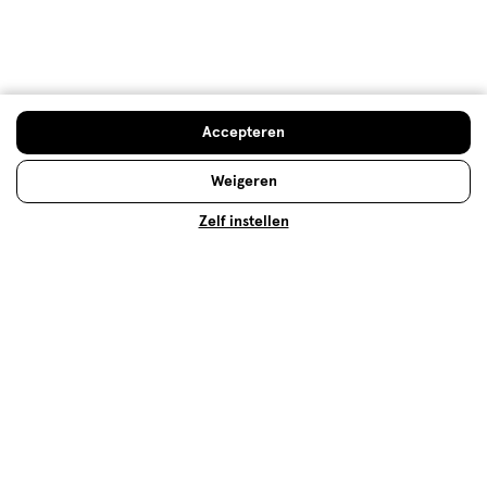
Lipstick: welke past het beste bij
mij?
Welke lippenstift geeft mijn leven meer kleur?
Accepteren
Lees meer
Weigeren
Zelf instellen
Make-up