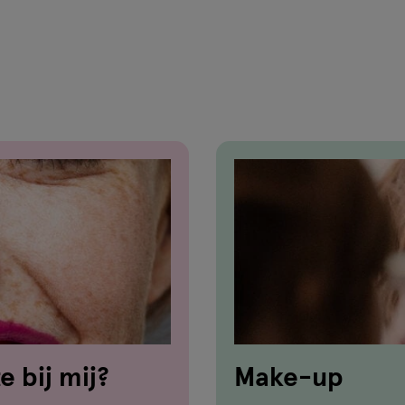
van
111
reviews
e bij mij?
Make-up