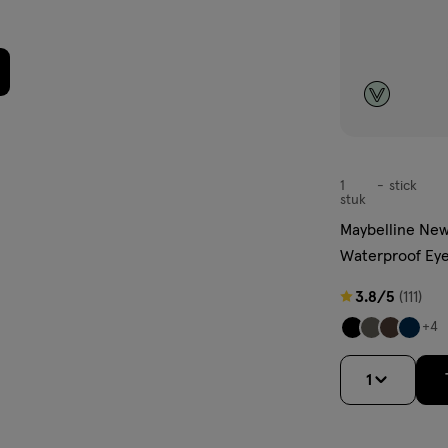
1
stick
stick
stuk
Maybelline New
Waterproof Eye
900 Onyx
3.8
3.8/5
(111)
van
+4
5
sterren
1
op
basis