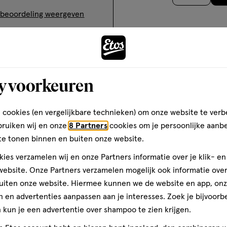
op
gen', maar het blijft
 beoordeling weergeven
het gebruik van dit product
. De omvang en
basis
g vh product zelf, had
standigheden.
van
slanker en subtieler
167
Vult kleine tasjes wel erg
Andere
eze manier. Kortom:
reviews
onen vonden dit nuttig
ingen weergeven: 
y voorkeuren
en 1
toevoegen
 cookies (en vergelijkbare technieken) om onze website te verb
aan
bruiken wij en onze
8 Partners
cookies om je persoonlijke aanb
verlanglijst
ten
te tonen binnen en buiten onze website.
ies verzamelen wij en onze Partners informatie over je klik- e
ebsite. Onze Partners verzamelen mogelijk ook informatie over 
uiten onze website. Hiermee kunnen we de website en app, on
Volgende
 en advertenties aanpassen aan je interesses. Zoek je bijvoorb
kun je een advertentie over shampoo te zien krijgen.