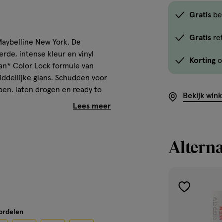
Gratis
be
Gratis
re
Maybelline New York. De
rde, intense kleur en vinyl
Korting
o
egan* Color Lock formule van
middellijke glans. Schudden voor
pen. laten drogen en ready to
Bekijk win
edurfde en gewaagde stijl van
n en alledaagse neutralen, laat
Alterna
prong
toevoegen
aan
oordelen
verlanglijst