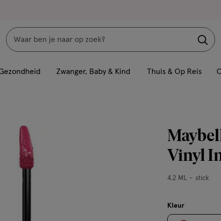
Zoeken
Interactie
met
Gezondheid
Zwanger, Baby & Kind
Thuis & Op Reis
C
dit
veld
opent
een
Maybel
volledig
venster
Vinyl I
met
geavanceerde
4.2
4.2 ML
stick
zoekopties
ML,
stick
Kleur