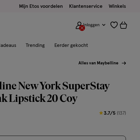
Mijn Etos voordelen
Klantenservice
Winkels
Inloggen
adeaus
Trending
Eerder gekocht
Alles van Maybelline
line New York SuperStay
nk Lipstick 20 Coy
3.7
3.7/5
(137)
van
5
sterren