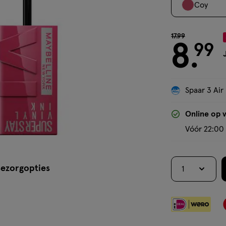
Coy
van € 17.99 voo
17
.
99
8
99
.
Spaar 3 Air
Online op 
Vóór 22:00 
ezorgopties
1