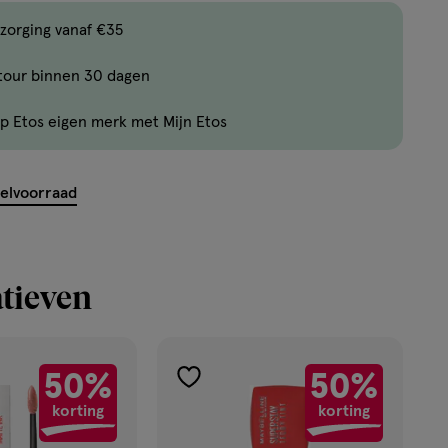
,
Bijna
zorging vanaf €35
uitverkocht!
tour binnen 30 dagen
Er
zijn
p Etos eigen merk met Mijn Etos
nog
maar
11
kelvoorraad
producten
op
voorraad.
tieven
50%
50%
toevoegen
korting
korting
aan
verlanglijst