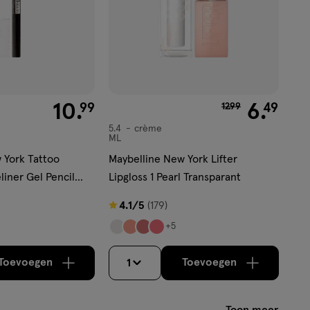
€ 10.99
10
.
van € 12.99 voor €
6
.
99
49
12
.
99
5.4
crème
crème
ML
 York Tattoo
Maybelline New York Lifter
liner Gel Pencil
Lipgloss 1 Pearl Transparant
4.1
4.1/5
(179)
van
+5
5
sterren
Toevoegen
Toevoegen
1
verhoog aantal met één
,
Bijna uitverkocht!
verhoog aantal m
Er zijn nog
op
basis
Toon meer