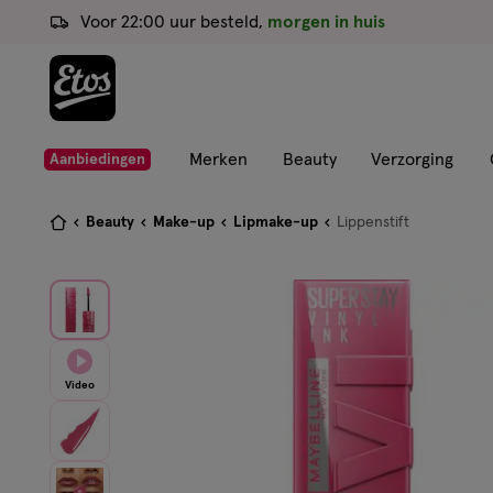
ga
Voor 22:00 uur besteld,
morgen in huis
naar
de
hoofd
content
ga
Merken
Beauty
Verzorging
Aanbiedingen
naar
de
Je
Beauty
Make-up
Lipmake-up
Lippenstift
zoekbalk
bent
ga
hier:
naar
de
footer
Video