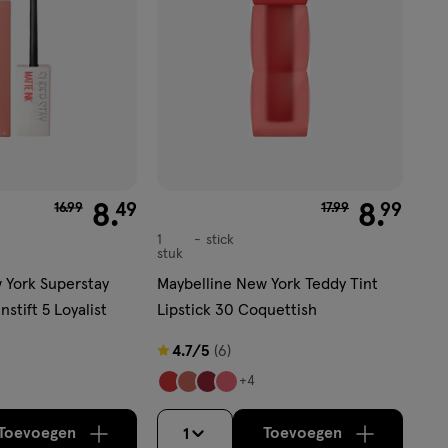
van € 16.99 voor € 8.49
8
.
van € 17.99 voor €
8
.
49
99
16
.
99
17
.
99
1
stick
stick
stuk
 York Superstay
Maybelline New York Teddy Tint
stift 5 Loyalist
Lipstick 30 Coquettish
4.7
4.7/5
(6)
van
+4
5
sterren
Toevoegen
Toevoegen
1
verhoog aantal met één
,
Bijna uitverkocht!
verhoog aantal m
Er zijn nog