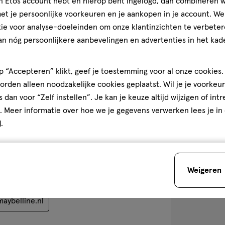
jn Etos account hebt en hierop bent ingelogd, dan combineren w
t je persoonlijke voorkeuren en je aankopen in je account. W
10 ML
wax
wax
ie voor analyse-doeleinden om onze klantinzichten te verbeter
Maybelline New
an nóg persoonlijkere aanbevelingen en advertenties in het kade
Surreal Extens
Mascara
 “Accepteren” klikt, geef je toestemming voor al onze cookies. 
3.9
3.9/5
(123)
teren op
Recentste
rden alleen noodzakelijke cookies geplaatst. Wil je je voorkeur
van
s dan voor “Zelf instellen”. Je kan je keuze altijd wijzigen of int
5
. Meer informatie over hoe we je gegevens verwerken lees je in
sterren
1
d
.
op
basis
van
Bijna 
123
t erg af.. plat heel erg op
toevoegen
Weigeren
reviews
tten.
aan
verlanglijst
aybelline.nl