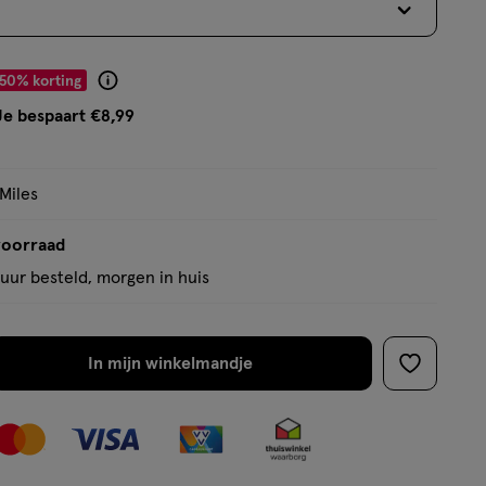
op
basis
van
r € 8.99
50% korting
Product
137
badge
Je bespaart €8,99
reviews
tooltip
 Miles
voorraad
uur besteld, morgen in huis
In mijn winkelmandje
verhoog
toevoege
aantal
aan
met
verlanglijs
één