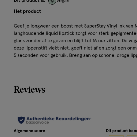
Dit product is:
Vegan
Het product
Geef je longwear een boost met SuperStay Vinyl Ink van 
langhoudende liquid lipstick zorgt voor sterk gepigmentee
glans zonder af te geven en blijft tot 16 uur zitten. De v
deze lippenstift vlekt niet, geeft niet af en zorgt een on
5 seconden voor gebruik. Breng aan op schone, droge lip
go! Verkrijgbaar in 10 vinyltinten geïnspireerd door de g
New York City. Van felle roze kleuren tot diepe roodtinte
je zien met Maybelline langhoudende lipkleuren.
Reviews
*Zonder ingrediënten of bijproducten van dierlijke oors
Hoe werkt het?
Intense kleur en vinyl glans
Blijft tot 16 uur lang zitten
Algemene score
Dit product be
Geeft niet af