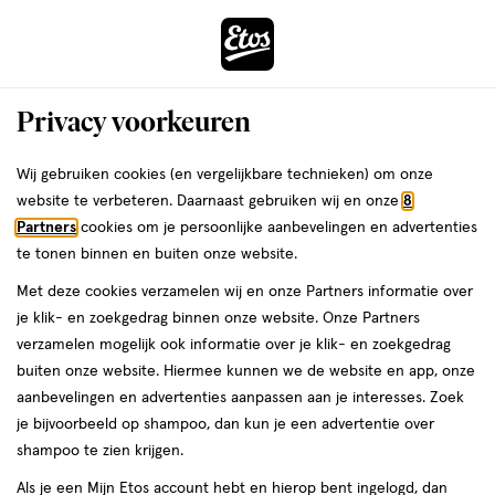
ga
Voor 22:00 uur besteld,
morgen in huis
naar
de
Menu
hoofd
Zoeken
Privacy voorkeuren
content
›
›
ga
Interactie
naar
Wij gebruiken cookies (en vergelijkbare technieken) om onze
Je
Eau de Toilette
Alles van Mexx
met
de
website te verbeteren. Daarnaast gebruiken wij en onze
8
bent
Mexx Black Man Eau De Toilette 50 ML
dit
zoekbalk
Partners
cookies om je persoonlijke aanbevelingen en advertenties
ers
Weleda
hier:
veld
ga
te tonen binnen en buiten onze website.
50
4.7
50 ML
spray
4.7/5
(6)
opent
naar
Met deze cookies verzamelen wij en onze Partners informatie over
ML,
van
een
de
spray
je klik- en zoekgedrag binnen onze website. Onze Partners
5
40%
volledig
footer
verzamelen mogelijk ook informatie over je klik- en zoekgedrag
toevoegen
sterren
korting
venster
buiten onze website. Hiermee kunnen we de website en app, onze
aan
op
met
aanbevelingen en advertenties aanpassen aan je interesses. Zoek
verlanglijst
basis
geavanceerde
je bijvoorbeeld op shampoo, dan kun je een advertentie over
van
zoekopties
shampoo te zien krijgen.
6
reviews
Als je een Mijn Etos account hebt en hierop bent ingelogd, dan