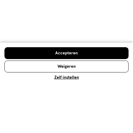
500+ winkels
, altijd in de buurt
Trending
producten en merken
Gratis
bezorging vanaf €35
Gratis
retourneren
Meer voordeel
met Mijn Etos
Accepteren
Weigeren
Zelf instellen
Over Etos
Klantenservice