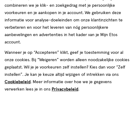
Instellingen aanpassen
combineren we je klik- en zoekgedrag met je persoonlijke
voorkeuren en je aankopen in je account. We gebruiken deze
informatie voor analyse-doeleinden om onze klantinzichten te
verbeteren en voor het leveren van nóg persoonlijkere
Video
aanbevelingen en advertenties in het kader van je Mijn Etos
account.
Kies je variant
Wanneer je op “Accepteren” klikt, geef je toestemming voor al
onze cookies. Bij “Weigeren” worden alleen noodzakelijke cookies
50 ML
geplaatst. Wil je je voorkeuren zelf instellen? Kies dan voor “Zelf
instellen”. Je kan je keuze altijd wijzigen of intrekken via ons
van € 27.49 voor € 16.49
27
.
49
40% korting
Product
Cookiebeleid
. Meer informatie over hoe we je gegevens
16
.
49
badge
verwerken lees je in ons
Privacybeleid
.
Je bespaart €11
tooltip
Spaar 6 Air Miles
Online op voorraad
Vóór 22:00 uur besteld, morgen in huis