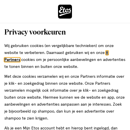
ga
Vandaag besteld, maandag in huis
naar
de
Menu
hoofd
Zoeken
Privacy voorkeuren
content
›
›
ga
Interactie
naar
Wij gebruiken cookies (en vergelijkbare technieken) om onze
Je
Lipgloss
Alles van NYX Professional Makeup
met
de
website te verbeteren. Daarnaast gebruiken wij en onze
8
bent
NYX Professional Makeup Butter
dit
zoekbalk
Partners
cookies om je persoonlijke aanbevelingen en advertenties
ers
Weleda
hier:
veld
ga
Gloss Madeleine BLG14
te tonen binnen en buiten onze website.
opent
naar
Met deze cookies verzamelen wij en onze Partners informatie over
een
de
8
5
8 ML
crème
5/5
(3)
je klik- en zoekgedrag binnen onze website. Onze Partners
volledig
ML,
footer
van
verzamelen mogelijk ook informatie over je klik- en zoekgedrag
venster
crème
5
buiten onze website. Hiermee kunnen we de website en app, onze
met
toevoegen
sterren
aanbevelingen en advertenties aanpassen aan je interesses. Zoek
geavanceerde
aan
op
je bijvoorbeeld op shampoo, dan kun je een advertentie over
zoekopties
verlanglijst
basis
shampoo te zien krijgen.
van
Als je een Mijn Etos account hebt en hierop bent ingelogd, dan
3