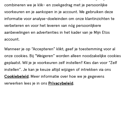
combineren we je klik- en zoekgedrag met je persoonlijke
reviews
voorkeuren en je aankopen in je account. We gebruiken deze
Instellingen aanpassen
informatie voor analyse-doeleinden om onze klantinzichten te
verbeteren en voor het leveren van nóg persoonlijkere
aanbevelingen en advertenties in het kader van je Mijn Etos
account.
Video
Wanneer je op “Accepteren” klikt, geef je toestemming voor al
onze cookies. Bij “Weigeren” worden alleen noodzakelijke cookies
Kleur
geplaatst. Wil je je voorkeuren zelf instellen? Kies dan voor “Zelf
Madeleine
instellen”. Je kan je keuze altijd wijzigen of intrekken via ons
Cookiebeleid
. Meer informatie over hoe we je gegevens
€ 6.99
6
.
99
verwerken lees je in ons
Privacybeleid
.
Spaar 2 Air Miles
Online bijna uitverkocht
Vandaag besteld, maandag in huis