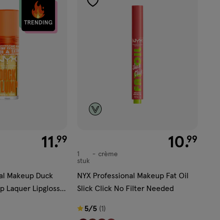
toevoegen
aan
verlanglijst
€ 11.99
11
.
€ 10.99
10
.
99
99
1
crème
crème
stuk
nal Makeup Duck
NYX Professional Makeup Fat Oil
p Laquer Lipgloss 1
Slick Click No Filter Needed
5
5/5
(1)