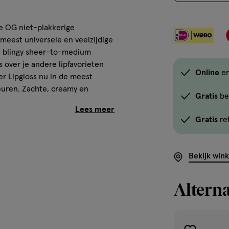
Gebruik
de
e OG niet-plakkerige
optie
 meest universele en veelzijdige
<em
we blingy sheer-to-medium
onclick="docum
s over je andere lipfavorieten
Online
en
button-
er Lipgloss nu in de meest
-
leuren. Zachte, creamy en
Gratis
be
link.button-
ad en glanzend laten aanvoelen!
-
Gratis
re
icon.c-
store-
afwerking
stock__link.js-
Bekijk win
ral en altijd
store-
e bling te brengen
stock-
Alterna
link').click()">'B
winkelvoorraad
om
tube. Alleen dragen of aan je