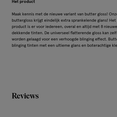
Het product
Maak kennis met de nieuwe variant van butter gloss! Onz
buttergloss krijgt eindelijk extra sprankelende glans! Het
product is er voor iedereen, overal en altijd met 8 nieu
dekkende tinten. De universeel flatterende gloss kan zelf
worden gelaagd voor een verhoogde blinging effect. Butt
blinging tinten met een ultieme glans en boterachtige k
comfortabele kleur en glans die je lippen de hele dag gl
Resultaat
Niet-kleverig, universeel en glanzende boterachtige 
Het meest veelzijdige product is er voor iedereen, ove
Met schitterende glans en boterachtige kleuren om d
Reviews
Hoe werkt het?
Breng de buttergloss aan met de zachte applicator in de 