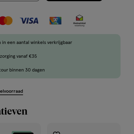
2
werkdagen
weer
op
ent.querySelector('.c-
voorraad
 in een aantal winkels verkrijgbaar
zorging vanaf €35
tour binnen 30 dagen
kelvoorraad
tieven
ekijk
'</em>