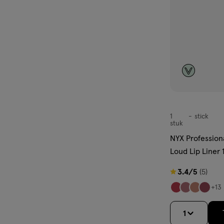
1
stick
stick
stuk
NYX Profession
Loud Lip Liner 
3.4
3.4/5
(5)
van
+13
5
sterren
1
op