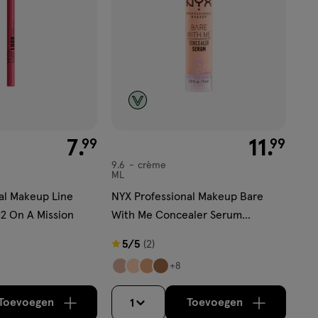
€ 7.99
7
.
€ 11.99
11
.
99
99
9.6
crème
crème
ML
al Makeup Line
NYX Professional Makeup Bare
12 On A Mission
With Me Concealer Serum
BWMCCS02 Light
5
5/5
(2)
van
+8
5
sterren
Toevoegen
Toevoegen
1
verhoog aantal met één
,
Bijna uitverkocht!
verhoog aantal m
Er zijn nog
op