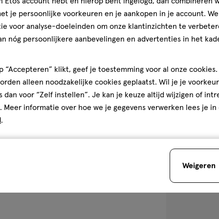
jn Etos account hebt en hierop bent ingelogd, dan combineren w
t je persoonlijke voorkeuren en je aankopen in je account. W
ie voor analyse-doeleinden om onze klantinzichten te verbeter
an nóg persoonlijkere aanbevelingen en advertenties in het kade
1 stuk
olie
olie
 “Accepteren” klikt, geef je toestemming voor al onze cookies. 
NYX Professiona
rden alleen noodzakelijke cookies geplaatst. Wil je je voorkeur
Going Live
s dan voor “Zelf instellen”. Je kan je keuze altijd wijzigen of int
. Meer informatie over hoe we je gegevens verwerken lees je in
d
.
1
Weigeren
toevoegen
aan
verlanglijst