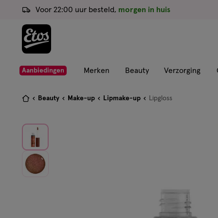
ga
Voor 22:00 uur besteld,
morgen in huis
naar
de
hoofd
content
ga
Merken
Beauty
Verzorging
Aanbiedingen
naar
de
Je
Beauty
Make-up
Lipmake-up
Lipgloss
zoekbalk
bent
ga
hier:
naar
de
footer