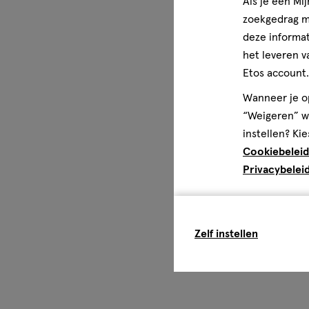
Als je een Mi
zoekgedrag me
deze informat
het leveren v
Etos account.
Wanneer je op
“Weigeren” wo
instellen? Kie
Cookiebeleid
Privacybelei
Zelf instellen