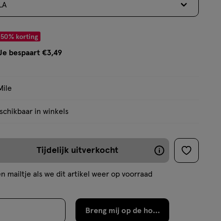
LA
op
basis
van
 € 3.49
50% korting
3
Je bespaart €3,49
reviews
Mile
chikbaar in winkels
Tijdelijk uitverkocht
De
toevoege
aan
meeste
n mailtje als we dit artikel weer op voorraad
verlanglijs
producten
zijn
Breng mij op de hoogte
binnen