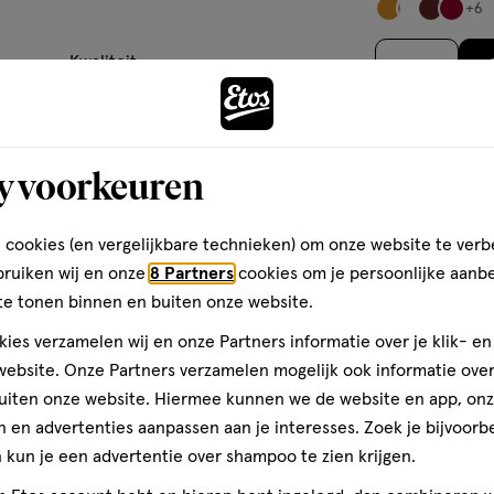
van
+6
ier.
enformulier.
vragenformulier.
vragenformulier.
vragenformulier.
5
sterren
Kwaliteit
1
op
Kwaliteit, 5.0 van 5
5.0
basis
Prijs
van
Prijs, 5.0 van 5
5.0
y voorkeuren
2
Andere
Gebruiksgemak
reviews
Gebruiksgemak, 5.0 van 5
5.0
 cookies (en vergelijkbare technieken) om onze website te verb
bruiken wij en onze
8 Partners
cookies om je persoonlijke aanb
den
toevoegen
te tonen binnen en buiten onze website.
aan
ies verzamelen wij en onze Partners informatie over je klik- e
verlanglijst
ebsite. Onze Partners verzamelen mogelijk ook informatie over 
uiten onze website. Hiermee kunnen we de website en app, on
 en advertenties aanpassen aan je interesses. Zoek je bijvoorb
kun je een advertentie over shampoo te zien krijgen.