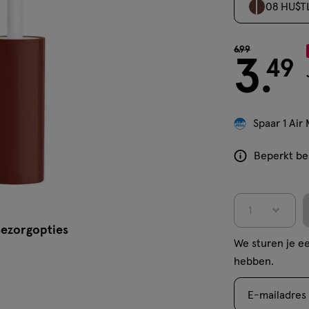
08 HU$T
van € 6.99 voor
6
.
99
3
49
.
'Bekijk winkelvoorraad'
Spaar 1 Air 
Beperkt bes
<p>Dit
product
is
1
niet
ezorgopties
in
We sturen je ee
alle
hebben.
winkels
te
E-mailadres
koop.