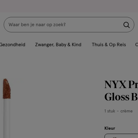
Zoeken
Interactie
met
Gezondheid
Zwanger, Baby & Kind
Thuis & Op Reis
C
dit
veld
opent
een
NYX Pr
volledig
venster
Gloss B
met
geavanceerde
1
1 stuk
crème
zoekopties
stuk,
crème
Kleur