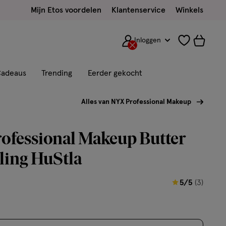
Mijn Etos voordelen
Klantenservice
Winkels
Inloggen
adeaus
Trending
Eerder gekocht
Alles van NYX Professional Makeup
ofessional Makeup Butter
ling HuStla
5
5/5
(3)
van
5
sterren