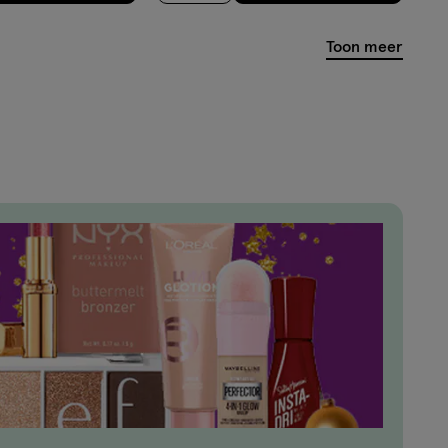
basis
Toon meer
van
2
reviews