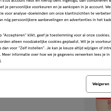
jn Etos account hebt en hierop bent ingelogd, dan combineren w
1
crème
crème
stuk
t je persoonlijke voorkeuren en je aankopen in je account. W
NYX Profession
ie voor analyse-doeleinden om onze klantinzichten te verbeter
Buttermelt Bro
an nóg persoonlijkere aanbevelingen en advertenties in het kade
Butter Poeder 
5
5/5
(1)
 “Accepteren” klikt, geef je toestemming voor al onze cookies. 
van
rden alleen noodzakelijke cookies geplaatst. Wil je je voorkeur
5
s dan voor “Zelf instellen”. Je kan je keuze altijd wijzigen of int
sterren
1
. Meer informatie over hoe we je gegevens verwerken lees je in
op
d
.
basis
van
Bijna 
1
toevoegen
reviews
aan
Weigeren
verlanglijst