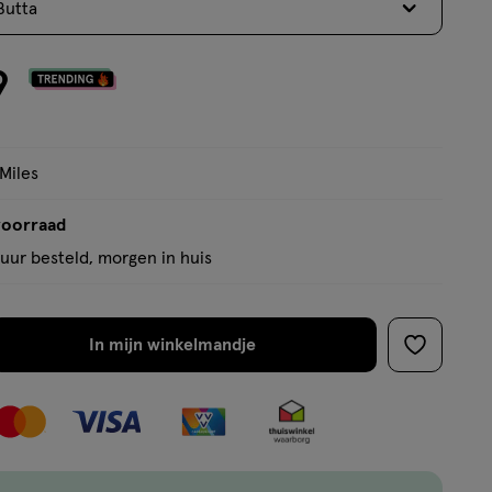
Butta
9
 Miles
voorraad
uur besteld, morgen in huis
In mijn winkelmandje
verhoog
toevoege
aantal
aan
met
verlanglijs
één
,