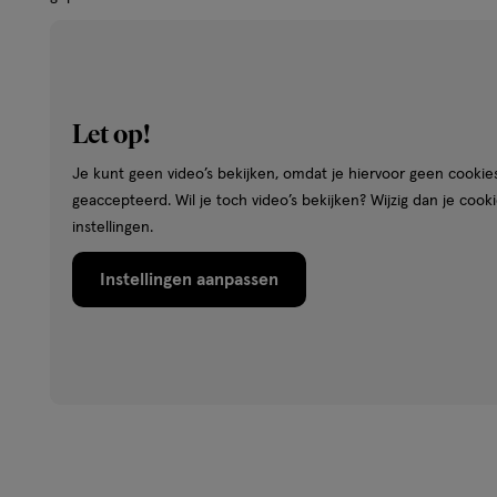
Stap 1. Breng Bare With Me Blur foundation aan voor een o
teint.
Let op!
Stap 2. Ga voor een gezonde, natuurlijke look met de But
Je kunt geen video’s bekijken, omdat je hiervoor geen cookie
Stap 3. Fake de perfecte blush met de Buttermelt Blush.
geaccepteerd. Wil je toch video’s bekijken? Wijzig dan je cook
instellingen.
Ingrediënten
Instellingen aanpassen
MICA • TALC • CI 77891 / TITANIUM DIOXIDE • CI 77491 / I
LYSINE • TRIMETHYLSILOXYPHENYL DIMETHICONE • CI 454
ETHYLHEXYL PALMITATE • ZINC STEARATE • OCTYLDODECAN
15850 / RED 7 LAKE • CI 77499 / IRON OXIDES • MANGIF
MANGO SEED BUTTER • HELIANTHUS ANNUUS SEED OIL /
PRUNUS AMYGDALUS DULCIS OIL / SWEET ALMOND OIL •
BUTTER / SHEA BUTTER • AROMA / FLAVOR • CAPRYLYL 
ISOSTEARATE • OCTYLDODECYL STEAROYL STEARATE • 