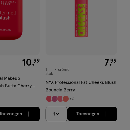
€ 10.99
10
.
€ 7.99
7
.
99
99
1
crème
crème
stuk
al Makeup
NYX Professional Fat Cheeks Blush
sh Butta Cherry
Bouncin Berry
+2
Toevoegen
Toevoegen
1
verhoog aantal met één
,
Limiet bereikt.
verhoog aantal m
Je kan maximaa