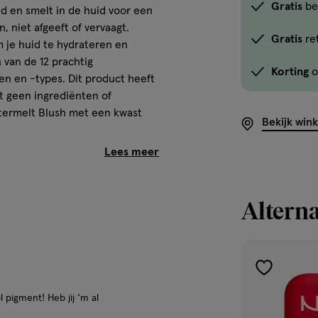
Gratis
be
d en smelt in de huid voor een
n, niet afgeeft of vervaagt.
Gratis
re
 je huid te hydrateren en
 van de 12 prachtig
Korting
o
en en -types. Dit product heeft
t geen ingrediënten of
ttermelt Blush met een kwast
Bekijk win
melt voor een intens
Alterna
agt niet
r om je huid te hydrateren
toevoegen
aan
 pigment! Heb jij ‘m al
verlanglijst