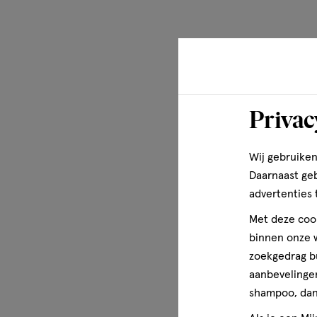
PHENOXYETHANOL • LINALOOL • LIMONENE (F.I.L. N7004
Privac
Wij gebruiken
Daarnaast ge
advertenties 
Met deze cook
binnen onze w
zoekgedrag b
aanbevelingen
shampoo, dan 