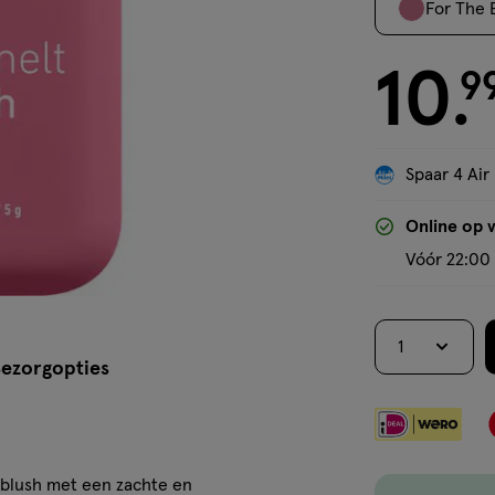
For The 
10
€ 10.99
9
.
Spaar 4 Air
Online op 
Vóór 22:00 
1
ezorgopties
rblush met een zachte en