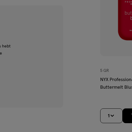
nmiddellijk egale, feilloze
termelt Bronzer.
s hebt
ie
5 GR
RON OXIDES • SILICA • LAUROYL
NYX Profession
10 / RED 28 LAKE •
Buttermelt Blu
OL • CI 15850 / RED 6 • CI
Pop
ERA INDICA SEED BUTTER /
 SUNFLOWER SEED OIL •
 BUTYROSPERMUM PARKII
1
GLYCOL • ISOSTEARYL
TOCOPHEROL •