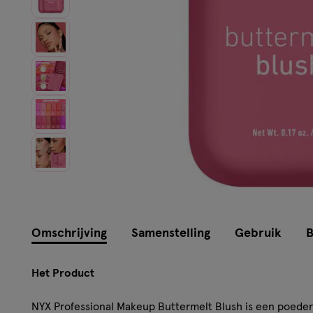
Instellingen aanpassen
Instellingen aanpassen
Omschrijving
Samenstelling
Gebruik
B
Het Product
NYX Professional Makeup Buttermelt Blush is een poede