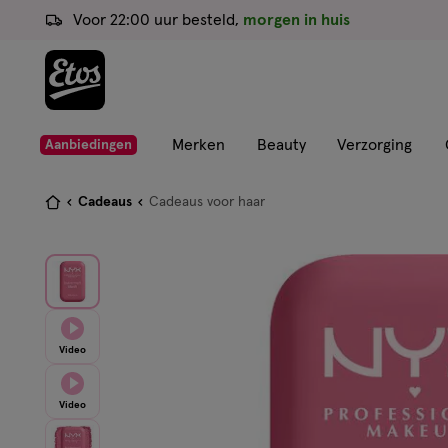
ga
Voor 22:00 uur besteld,
morgen in huis
naar
de
hoofd
content
ga
Merken
Beauty
Verzorging
Aanbiedingen
naar
de
Je
Cadeaus
Cadeaus voor haar
zoekbalk
bent
ga
hier:
naar
de
footer
Video
Video