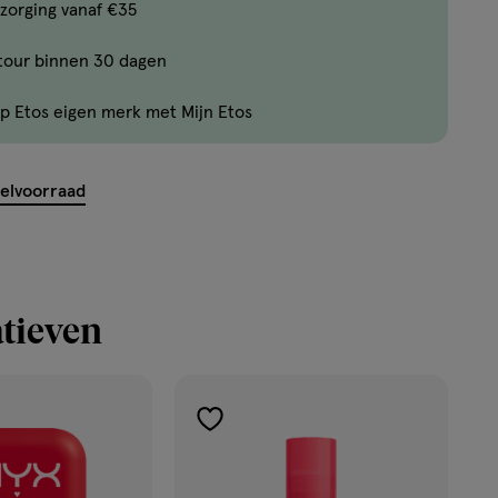
Bijna
zorging vanaf €35
uitverkocht!
tour binnen 30 dagen
Er
zijn
p Etos eigen merk met Mijn Etos
nog
maar
34
kelvoorraad
producten
op
voorraad.
tieven
toevoegen
aan
verlanglijst