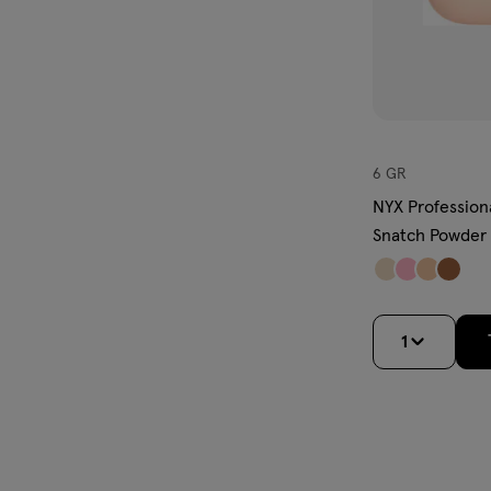
6 GR
NYX Professio
Snatch Powder 
1