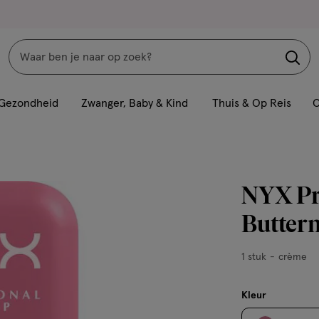
Zoeken
Interactie
met
Gezondheid
Zwanger, Baby & Kind
Thuis & Op Reis
C
dit
veld
opent
een
NYX Pr
volledig
venster
Butterm
met
geavanceerde
1
1 stuk
crème
zoekopties
stuk,
crème
Kleur