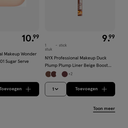
€ 10.99
10
.
€ 9.99
9
.
99
99
1
stick
stick
stuk
nal Makeup Wonder
NYX Professional Makeup Duck
01 Sugar Serve
Plump Plump Liner Beige Boost
Lippotlood
+2
Toevoegen
Toevoegen
1
verhoog aantal met één
,
Bijna uitverkocht!
verhoog aantal m
Er zijn nog
Toon meer