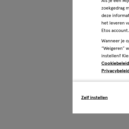
Als je een Mi
zoekgedrag me
deze informat
het leveren v
Etos account.
Wanneer je op
“Weigeren” wo
instellen? Kie
Cookiebeleid
Privacybelei
Zelf instellen