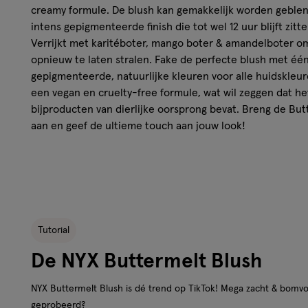
creamy formule. De blush kan gemakkelijk worden geblen
intens gepigmenteerde finish die tot wel 12 uur blijft zitte
Verrijkt met karitéboter, mango boter & amandelboter om
opnieuw te laten stralen. Fake de perfecte blush met één
gepigmenteerde, natuurlijke kleuren voor alle huidskleur
een vegan en cruelty-free formule, wat wil zeggen dat he
bijproducten van dierlijke oorsprong bevat. Breng de Bu
aan en geef de ultieme touch aan jouw look!
Resultaat
Gemakkelijk te blenden poederblush die in de huid s
gepigmenteerde finish
Blijft tot wel 12 uur blijft zitten, geeft niet af en verva
Tutorial
Verrijkt met karitéboter, mango boter & amandelbote
De NYX Buttermelt Blush
In 12 inclusieve tinten voor alle huidskleuren
Vegan en cruelty-free formule
NYX Buttermelt Blush is dé trend op TikTok! Mega zacht & bomvol
geprobeerd?
Hoe werkt het?