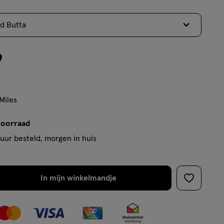
5
sterren
d Butta
op
basis
van
9
1
reviews
Miles
voorraad
uur besteld, morgen in huis
In mijn winkelmandje
verhoog
toevoege
aantal
aan
met
verlanglijs
één