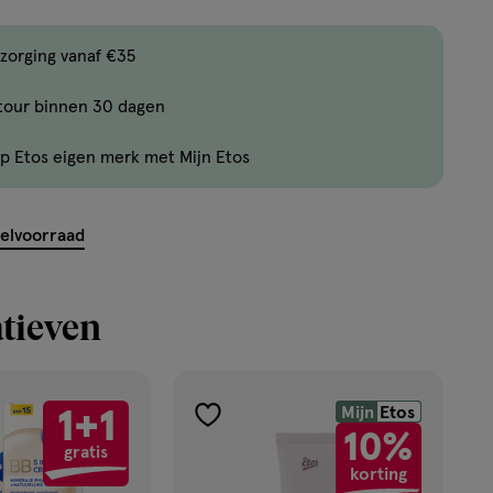
,
Bijna
zorging vanaf €35
uitverkocht!
tour binnen 30 dagen
Er
zijn
p Etos eigen merk met Mijn Etos
nog
maar
9
kelvoorraad
producten
op
voorraad.
tieven
Mijn
Etos
1+1
toevoegen
10%
gratis
aan
korting
verlanglijst