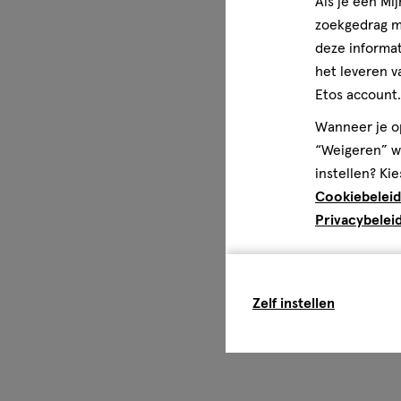
Als je een Mi
zoekgedrag me
deze informat
het leveren v
Etos account.
Wanneer je op
“Weigeren” wo
instellen? Kie
Cookiebeleid
Privacybelei
Zelf instellen