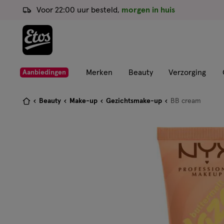
ga
Voor 22:00 uur besteld,
morgen in huis
naar
de
hoofd
content
ga
Merken
Beauty
Verzorging
Aanbiedingen
naar
de
Je
Beauty
Make-up
Gezichtsmake-up
BB cream
zoekbalk
bent
ga
hier:
naar
de
footer