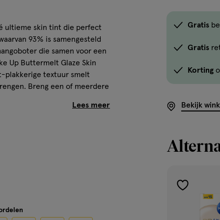
Gratis
be
 ultieme skin tint die perfect
, waarvan 93% is samengesteld
Gratis
re
 mangoboter die samen voor een
ake Up Buttermelt Glaze Skin
Korting
o
et-plakkerige textuur smelt
nbrengen. Breng een of meerdere
ralende finish met SPF 30
Bekijk win
Alterna
RIGE romige textuur
toevoegen
aan
oordelen
verlanglijst