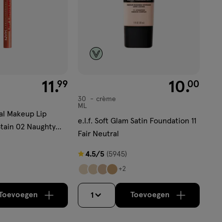
€ 11.99
11
.
€ 10.00
10
.
99
00
30
crème
crème
ML
al Makeup Lip
e.l.f. Soft Glam Satin Foundation 11
Stain 02 Naughty
Fair Neutral
4.5
4.5/5
(5945)
van
+2
5
sterren
Toevoegen
Toevoegen
1
verhoog aantal met één
,
Bijna uitverkocht!
verhoog aantal m
Er zijn no
op
basis