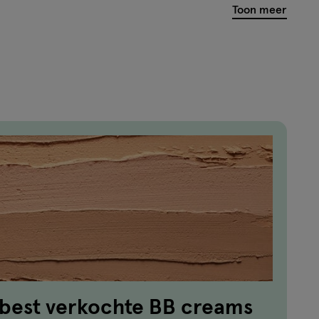
Toon meer
van
5945
reviews
 best verkochte BB creams