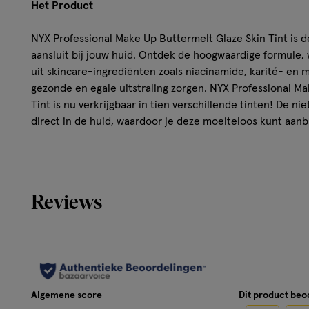
Het Product
NYX Professional Make Up Buttermelt Glaze Skin Tint is dé
aansluit bij jouw huid. Ontdek de hoogwaardige formule
uit skincare-ingrediënten zoals niacinamide, karité- en
gezonde en egale uitstraling zorgen. NYX Professional M
Tint is nu verkrijgbaar in tien verschillende tinten! De ni
direct in de huid, waardoor je deze moeiteloos kunt aa
lagen aan voor de gewenste dekking en geniet van een st
bescherming, tot wel 12 uur lang.
Resultaat
Reviews
TOT 12 UUR DRAAGTIJD zonder vervagen of transfer
MET SPF 30 BESCHERMINGNIET-VETTE, NIET-PLAKKE
MET KARITÉ- & MANGOBOTER en NIACINAMIDE
VERKRIJGBAAR in 10 verschillende huidtinten
Algemene score
Dit product be
Hoe werkt het?