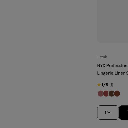
1 stuk
NYX Profession
Lingerie Liner 
Nude Bruin
1
1/5
(1)
van
5
sterren
1
op
basis