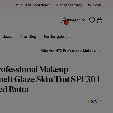
Mijn Etos voordelen
Klantenservice
Winkels
Inloggen
adeaus
Trending
Eerder gekocht
Alles van NYX Professional Makeup
ofessional Makeup
elt Glaze Skin Tint SPF30 1
d Butta
5
5/5
(1)
van