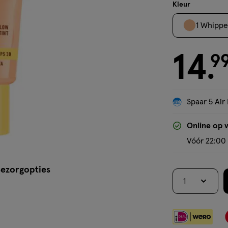
crème
Kleur
1 Whippe
14
€ 14.99
9
.
Spaar 5 Air 
Online op 
Vóór 22:00 
ezorgopties
1