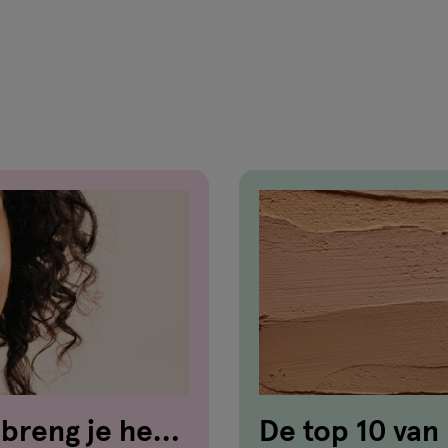
van
1
reviews
breng je het
De top 10 van