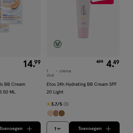
€ 14.99
14
.
van € 4.99 voor €
4
.
99
49
4
.
99
1
crème
crème
stuk
als BB Cream
Etos 24h Hydrating BB Cream SPF
5 50 ML
20 Light
3.7
3.7/5
(3)
van
5
sterren
Toevoegen
Toevoegen
1
verhoog aantal met één
,
Bijna uitverkocht!
verhoog aantal m
Er zijn no