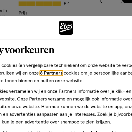
op
Kwaliteit, 5.0 van 5
5.0
LOXYSILICATE • ALUMINUM
basis
 m’n
Prijs
TE • DIPROPYLENE GLYCOL •
aam
van
Prijs, 5.0 van 5
DIAMINE DISUCCINATE •
5.0
8
Andere
EARDIMONIUM HECTORITE •
jn
Gebruiksgemak
reviews
HYDROXYHYDROCINNAMATE •
Gebruiksgemak, 5.0 van 5
5.0
ANCE • LIMONENE ● [+/- MAY
y voorkeuren
ze
 77891 / TITANIUM DIOXIDE].
toevoegen
 cookies (en vergelijkbare technieken) om onze website te verb
aan
den
bruiken wij en onze
8 Partners
cookies om je persoonlijke aanb
verlanglijst
te tonen binnen en buiten onze website.
ies verzamelen wij en onze Partners informatie over je klik- e
ebsite. Onze Partners verzamelen mogelijk ook informatie over 
uiten onze website. Hiermee kunnen we de website en app, on
 en advertenties aanpassen aan je interesses. Zoek je bijvoorb
kun je een advertentie over shampoo te zien krijgen.