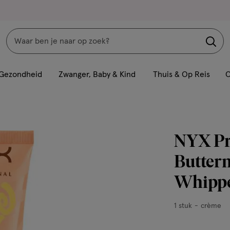
Zoeken
Interactie
met
Gezondheid
Zwanger, Baby & Kind
Thuis & Op Reis
C
dit
veld
opent
een
NYX Pr
volledig
venster
Butterm
met
Whippe
geavanceerde
zoekopties
1
1 stuk
crème
stuk,