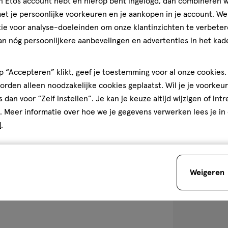
jn Etos account hebt en hierop bent ingelogd, dan combineren w
t je persoonlijke voorkeuren en je aankopen in je account. W
30 ML
ie voor analyse-doeleinden om onze klantinzichten te verbeter
NYX Professio
an nóg persoonlijkere aanbevelingen en advertenties in het kade
'EM Wonder Fou
Porcelain
+10
 “Accepteren” klikt, geef je toestemming voor al onze cookies. 
rden alleen noodzakelijke cookies geplaatst. Wil je je voorkeur
s dan voor “Zelf instellen”. Je kan je keuze altijd wijzigen of int
. Meer informatie over hoe we je gegevens verwerken lees je in
1
d
.
Weigeren
toevoegen
aan
verlanglijst