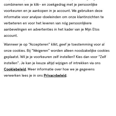
combineren we je klik- en zoekgedrag met je persoonlijke
reviews
voorkeuren en je aankopen in je account. We gebruiken deze
informatie voor analyse-doeleinden om onze klantinzichten te
verbeteren en voor het leveren van nóg persoonlijkere
aanbevelingen en advertenties in het kader van je Mijn Etos
Kleur
account.
3 Cashew Butta
Wanneer je op “Accepteren” klikt, geef je toestemming voor al
onze cookies. Bij “Weigeren” worden alleen noodzakelijke cookies
€ 14.99
14
.
99
geplaatst. Wil je je voorkeuren zelf instellen? Kies dan voor “Zelf
instellen”. Je kan je keuze altijd wijzigen of intrekken via ons
Spaar 5 Air Miles
Cookiebeleid
. Meer informatie over hoe we je gegevens
verwerken lees je in ons
Privacybeleid
.
Online bijna uitverkocht
Vóór 22:00 uur besteld, morgen in huis
1
In mijn winkelmandje
verhoog
aantal
met