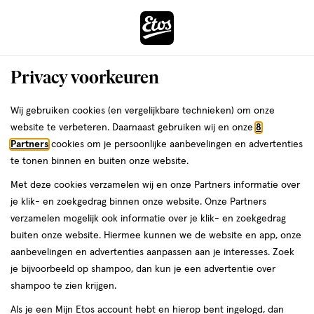
ga
Voor 22:00 uur besteld,
morgen in huis
naar
de
Menu
hoofd
Zoeken
Privacy voorkeuren
content
›
›
ga
Interactie
naar
Wij gebruiken cookies (en vergelijkbare technieken) om onze
Je
BB cream
Alles van NYX Professional Makeup
met
de
website te verbeteren. Daarnaast gebruiken wij en onze
8
bent
NYX Professional Makeup Buttermelt
dit
zoekbalk
Partners
cookies om je persoonlijke aanbevelingen en advertenties
ers
Weleda
hier:
veld
ga
Glaze Skin Tint SPF30 3 Cashew Butta
te tonen binnen en buiten onze website.
opent
naar
Met deze cookies verzamelen wij en onze Partners informatie over
een
de
1
5
1 stuk
crème
5/5
(1)
je klik- en zoekgedrag binnen onze website. Onze Partners
volledig
stuk,
footer
van
verzamelen mogelijk ook informatie over je klik- en zoekgedrag
venster
crème
5
buiten onze website. Hiermee kunnen we de website en app, onze
met
toevoegen
sterren
aanbevelingen en advertenties aanpassen aan je interesses. Zoek
geavanceerde
aan
op
je bijvoorbeeld op shampoo, dan kun je een advertentie over
zoekopties
verlanglijst
basis
shampoo te zien krijgen.
van
Als je een Mijn Etos account hebt en hierop bent ingelogd, dan
1