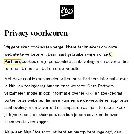
ga
Voor 22:00 uur besteld,
morgen in huis
naar
de
Menu
hoofd
Zoeken
Privacy voorkeuren
content
›
›
ga
Interactie
naar
Wij gebruiken cookies (en vergelijkbare technieken) om onze
Je
Lipliner
Alles van NYX Professional Makeup
met
de
website te verbeteren. Daarnaast gebruiken wij en onze
8
bent
NYX Professional Makeup Duck
dit
zoekbalk
Partners
cookies om je persoonlijke aanbevelingen en advertenties
ers
Weleda
hier:
veld
ga
Plump Plump Liner Pinkjection
te tonen binnen en buiten onze website.
opent
naar
Lippotlood
Met deze cookies verzamelen wij en onze Partners informatie over
een
de
je klik- en zoekgedrag binnen onze website. Onze Partners
volledig
footer
1
1 stuk
stick
verzamelen mogelijk ook informatie over je klik- en zoekgedrag
venster
stuk,
buiten onze website. Hiermee kunnen we de website en app, onze
met
stick
aanbevelingen en advertenties aanpassen aan je interesses. Zoek
geavanceerde
toevoegen
je bijvoorbeeld op shampoo, dan kun je een advertentie over
zoekopties
aan
shampoo te zien krijgen.
verlanglijst
Als je een Mijn Etos account hebt en hierop bent ingelogd, dan