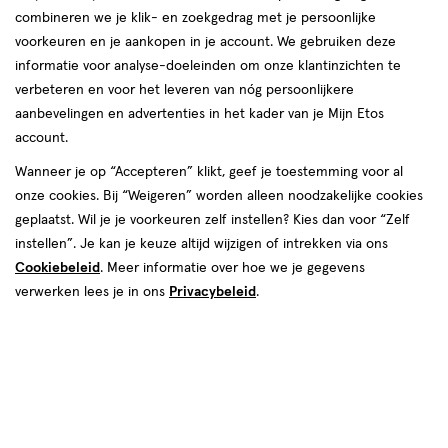
combineren we je klik- en zoekgedrag met je persoonlijke
voorkeuren en je aankopen in je account. We gebruiken deze
informatie voor analyse-doeleinden om onze klantinzichten te
verbeteren en voor het leveren van nóg persoonlijkere
aanbevelingen en advertenties in het kader van je Mijn Etos
account.
Wanneer je op “Accepteren” klikt, geef je toestemming voor al
onze cookies. Bij “Weigeren” worden alleen noodzakelijke cookies
geplaatst. Wil je je voorkeuren zelf instellen? Kies dan voor “Zelf
Kleur
instellen”. Je kan je keuze altijd wijzigen of intrekken via ons
Pinkjection
Cookiebeleid
. Meer informatie over hoe we je gegevens
verwerken lees je in ons
Privacybeleid
.
€ 9.99
9
.
99
Spaar 3 Air Miles
Online op voorraad
Vóór 22:00 uur besteld, morgen in huis