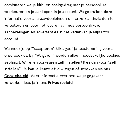
combineren we je klik- en zoekgedrag met je persoonlijke
reviews
voorkeuren en je aankopen in je account. We gebruiken deze
informatie voor analyse-doeleinden om onze klantinzichten te
verbeteren en voor het leveren van nóg persoonlijkere
aanbevelingen en advertenties in het kader van je Mijn Etos
account.
Wanneer je op “Accepteren” klikt, geef je toestemming voor al
onze cookies. Bij “Weigeren” worden alleen noodzakelijke cookies
Kleur
geplaatst. Wil je je voorkeuren zelf instellen? Kies dan voor “Zelf
All Time Olive
instellen”. Je kan je keuze altijd wijzigen of intrekken via ons
Cookiebeleid
. Meer informatie over hoe we je gegevens
€ 7.99
7
.
99
verwerken lees je in ons
Privacybeleid
.
Spaar 3 Air Miles
Online bijna uitverkocht
Vóór 22:00 uur besteld, morgen in huis