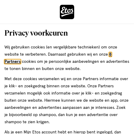
ga
Voor 22:00 uur besteld,
morgen in huis
naar
de
Menu
hoofd
Zoeken
Privacy voorkeuren
content
›
›
ga
Interactie
naar
Wij gebruiken cookies (en vergelijkbare technieken) om onze
Je
Eyeliner
Alles van NYX Professional Makeup
met
de
website te verbeteren. Daarnaast gebruiken wij en onze
8
bent
NYX Professional Makeup Epic Wear
dit
zoekbalk
Partners
cookies om je persoonlijke aanbevelingen en advertenties
ers
Weleda
hier:
veld
ga
Waterproof Eyeliner Sticks Olive
te tonen binnen en buiten onze website.
opent
naar
Met deze cookies verzamelen wij en onze Partners informatie over
een
de
1
4.8
1 stuk
stick
4.8/5
(4)
je klik- en zoekgedrag binnen onze website. Onze Partners
volledig
stuk,
footer
van
verzamelen mogelijk ook informatie over je klik- en zoekgedrag
venster
stick
5
buiten onze website. Hiermee kunnen we de website en app, onze
met
toevoegen
sterren
aanbevelingen en advertenties aanpassen aan je interesses. Zoek
geavanceerde
aan
op
je bijvoorbeeld op shampoo, dan kun je een advertentie over
zoekopties
verlanglijst
basis
shampoo te zien krijgen.
van
Als je een Mijn Etos account hebt en hierop bent ingelogd, dan
4