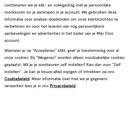
combineren we je klik- en zoekgedrag met je persoonlijke
reviews
voorkeuren en je aankopen in je account. We gebruiken deze
Instellingen aanpassen
informatie voor analyse-doeleinden om onze klantinzichten te
verbeteren en voor het leveren van nóg persoonlijkere
aanbevelingen en advertenties in het kader van je Mijn Etos
account.
Video
Wanneer je op “Accepteren” klikt, geef je toestemming voor al
onze cookies. Bij “Weigeren” worden alleen noodzakelijke cookies
Kleur
geplaatst. Wil je je voorkeuren zelf instellen? Kies dan voor “Zelf
4 Going Viral
instellen”. Je kan je keuze altijd wijzigen of intrekken via ons
Cookiebeleid
. Meer informatie over hoe we je gegevens
€ 10.99
10
.
99
verwerken lees je in ons
Privacybeleid
.
Spaar 4 Air Miles
Online op voorraad
Vóór 22:00 uur besteld, morgen in huis