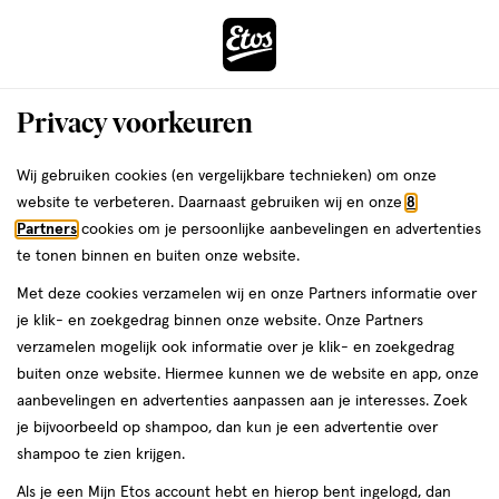
ga
Voor 22:00 uur besteld,
morgen in huis
naar
de
Menu
hoofd
Zoeken
Privacy voorkeuren
content
›
ga
Interactie
naar
Wij gebruiken cookies (en vergelijkbare technieken) om onze
Je
Lipgloss
Alles van NYX Professional Makeup
met
de
website te verbeteren. Daarnaast gebruiken wij en onze
8
bent
NYX Professional Makeup Fat Oil Slick
dit
zoekbalk
Partners
cookies om je persoonlijke aanbevelingen en advertenties
da
hier:
veld
ga
Click Going Viral
te tonen binnen en buiten onze website.
opent
naar
Met deze cookies verzamelen wij en onze Partners informatie over
een
de
1
5
1 stuk
crème
5/5
(1)
je klik- en zoekgedrag binnen onze website. Onze Partners
volledig
stuk,
footer
van
verzamelen mogelijk ook informatie over je klik- en zoekgedrag
venster
crème
5
buiten onze website. Hiermee kunnen we de website en app, onze
met
toevoegen
sterren
aanbevelingen en advertenties aanpassen aan je interesses. Zoek
geavanceerde
aan
op
je bijvoorbeeld op shampoo, dan kun je een advertentie over
zoekopties
verlanglijst
basis
shampoo te zien krijgen.
van
Als je een Mijn Etos account hebt en hierop bent ingelogd, dan
1