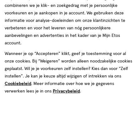
combineren we je klik- en zoekgedrag met je persoonlijke
reviews
voorkeuren en je aankopen in je account. We gebruiken deze
Instellingen aanpassen
informatie voor analyse-doeleinden om onze klantinzichten te
verbeteren en voor het leveren van nóg persoonlijkere
aanbevelingen en advertenties in het kader van je Mijn Etos
account.
Video
Wanneer je op “Accepteren” klikt, geef je toestemming voor al
onze cookies. Bij “Weigeren” worden alleen noodzakelijke cookies
Kleur
geplaatst. Wil je je voorkeuren zelf instellen? Kies dan voor “Zelf
3 No Filter Needed
instellen”. Je kan je keuze altijd wijzigen of intrekken via ons
Cookiebeleid
. Meer informatie over hoe we je gegevens
€ 10.99
10
.
99
verwerken lees je in ons
Privacybeleid
.
Spaar 4 Air Miles
Online op voorraad
Vóór 22:00 uur besteld, morgen in huis