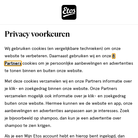
ga
Voor 22:00 uur besteld,
morgen in huis
naar
de
Menu
hoofd
Zoeken
Privacy voorkeuren
content
›
›
ga
Interactie
naar
Wij gebruiken cookies (en vergelijkbare technieken) om onze
Je
Lipgloss
Alles van NYX Professional Makeup
met
de
website te verbeteren. Daarnaast gebruiken wij en onze
8
bent
NYX Professional Makeup Fat Oil Slick
dit
zoekbalk
Partners
cookies om je persoonlijke aanbevelingen en advertenties
ers
Weleda
hier:
veld
ga
Click No Filter Needed
te tonen binnen en buiten onze website.
opent
naar
Met deze cookies verzamelen wij en onze Partners informatie over
een
de
1
5
1 stuk
crème
5/5
(1)
je klik- en zoekgedrag binnen onze website. Onze Partners
volledig
stuk,
footer
van
verzamelen mogelijk ook informatie over je klik- en zoekgedrag
venster
crème
5
buiten onze website. Hiermee kunnen we de website en app, onze
met
toevoegen
sterren
aanbevelingen en advertenties aanpassen aan je interesses. Zoek
geavanceerde
aan
op
je bijvoorbeeld op shampoo, dan kun je een advertentie over
zoekopties
verlanglijst
basis
shampoo te zien krijgen.
van
Als je een Mijn Etos account hebt en hierop bent ingelogd, dan
1