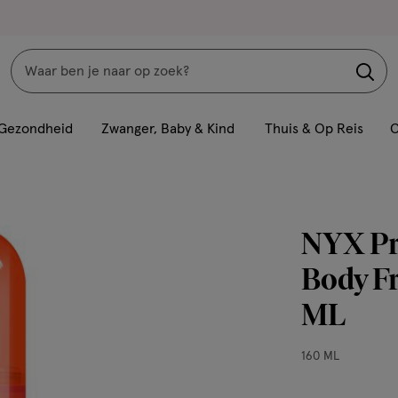
Zoeken
Interactie
met
Gezondheid
Zwanger, Baby & Kind
Thuis & Op Reis
C
dit
veld
opent
een
NYX Pr
volledig
venster
Body Fr
met
ML
geavanceerde
zoekopties
160
160 ML
ML,