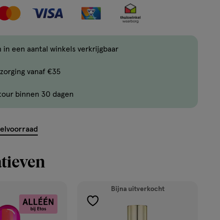
met
verlanglijs
één
,
Bijna
 in een aantal winkels verkrijgbaar
uitverkocht!
zorging vanaf €35
Er
zijn
tour binnen 30 dagen
nog
ent.querySelector('.c-
maar
35
kelvoorraad
producten
op
tieven
voorraad.
Bijna uitverkocht
toevoegen
aan