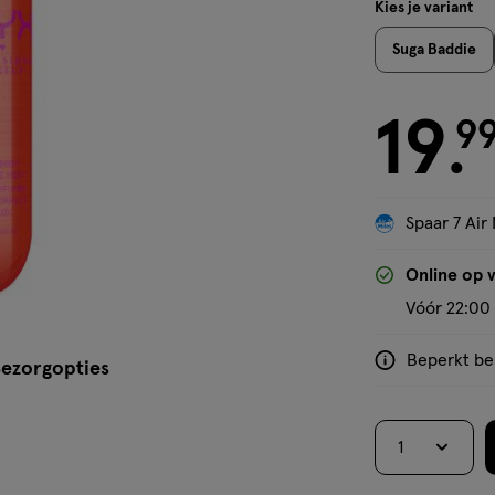
Kies je variant
Suga Baddie
19
€ 19.99
9
.
Spaar 7 Air 
'Bekijk winkelvoorraad'
Online op 
Vóór 22:00 
Beperkt bes
<p>Dit
ezorgopties
product
is
1
niet
in