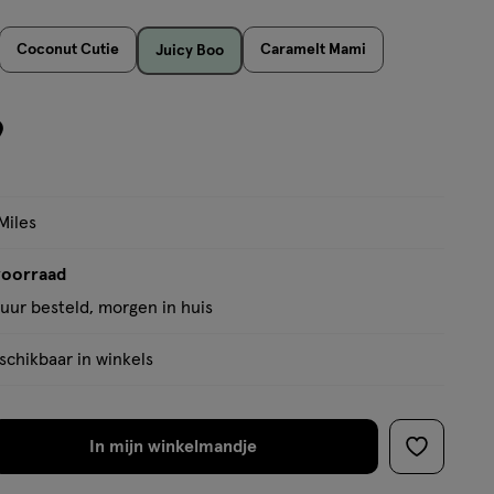
Coconut Cutie
Caramelt Mami
Juicy Boo
9
Miles
voorraad
uur besteld, morgen in huis
chikbaar in winkels
In mijn winkelmandje
verhoog
toevoege
aantal
aan