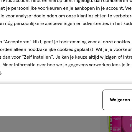
jn Etos account hebt en hierop bent ingelogd, dan combineren w
t je persoonlijke voorkeuren en je aankopen in je account. W
150 ML
ie voor analyse-doeleinden om onze klantinzichten te verbeter
NYX Profession
an nóg persoonlijkere aanbevelingen en advertenties in het kade
Suga Baddie Bo
4.6
4.6/5
(15)
 “Accepteren” klikt, geef je toestemming voor al onze cookies. 
van
rden alleen noodzakelijke cookies geplaatst. Wil je je voorkeur
5
1
s dan voor “Zelf instellen”. Je kan je keuze altijd wijzigen of int
sterren
. Meer informatie over hoe we je gegevens verwerken lees je in
op
d
.
basis
van
toevoegen
15
aan
Weigeren
reviews
verlanglijst