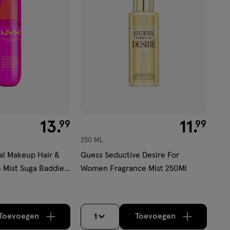
verlanglijst
ekijk
'</em>
€ 13.99
13
.
€ 11.99
11
.
99
99
250 ML
al Makeup Hair &
Guess Seductive Desire For
 Mist Suga Baddie
Women Fragrance Mist 250Ml
Toevoegen
Toevoegen
1
verhoog aantal met één
,
Bijna uitverkocht!
verhoog aantal m
Er zijn nog