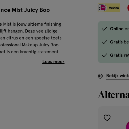
alle
ance Mist Juicy Boo
winkels
te
Mist is jouw ultieme finishing
koop.
Online
en
ijft hangen. Deze veelzijdige
Gebruik
an citrus en een speelse toets
de
Gratis
be
rofessional Makeup Juicy Boo
optie
het is een krachtig statement
Gratis
re
<em
vegan formule is perfect voor
onclick="docum
button-
Bekijk win
-
 Hair & Body Fragrance
link.button-
Alterna
-
icon.c-
n mango.
store-
en voor een glossy finish en een
stock__link.js-
toevoegen
e flacon is bovendien perfect
store-
aan