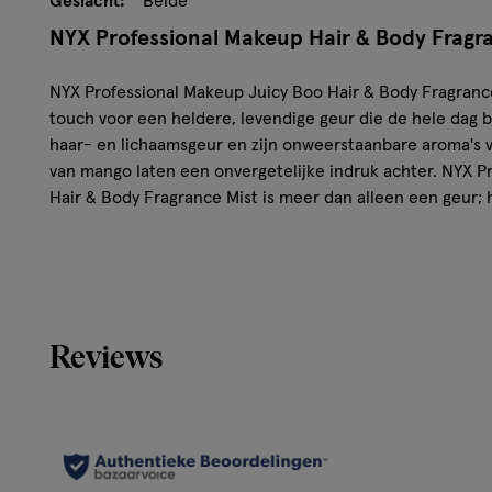
Geslacht:
Beide
NYX Professional Makeup Hair & Body Fragr
NYX Professional Makeup Juicy Boo Hair & Body Fragrance 
touch voor een heldere, levendige geur die de hele dag bl
haar- en lichaamsgeur en zijn onweerstaanbare aroma's v
van mango laten een onvergetelijke indruk achter. NYX P
Hair & Body Fragrance Mist is meer dan alleen een geur; 
dat jouw "baddie" energie naar een hoger niveau tilt. De 
creatieve individuen die een statement willen maken.
Kenmerken van de NYX Professional Makeup
Mist Juicy Boo
Reviews
Levendige geur met noten van sappige clementine e
Veelzijdige mist: voor haar én lichaam.
Mix & match met andere mists en fat oil body product
nog intensere, langer aanhoudende geur. De compact
voor onderweg, zodat je overal kunt stralen.