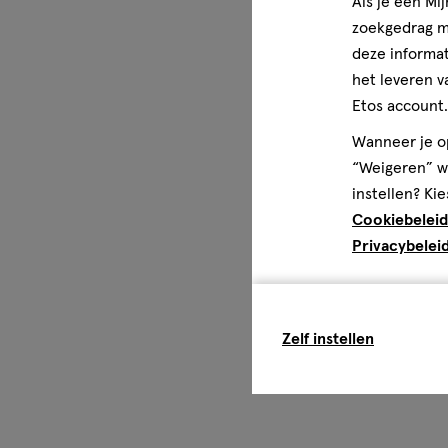
Als je een Mi
zoekgedrag me
deze informat
het leveren v
Etos account.
Wanneer je op
“Weigeren” wo
instellen? Kie
Cookiebeleid
Privacybelei
Zelf instellen