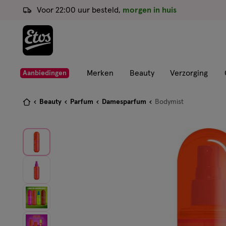
ga
Voor 22:00 uur besteld,
morgen in huis
naar
de
hoofd
content
ga
Merken
Beauty
Verzorging
Aanbiedingen
naar
de
Je
Beauty
Parfum
Damesparfum
Bodymist
zoekbalk
bent
ga
hier:
naar
de
footer