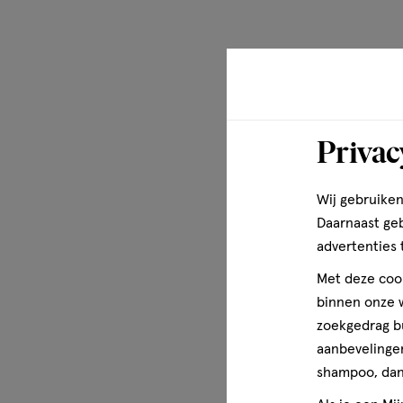
Privac
Wij gebruiken
Daarnaast ge
advertenties 
Met deze cook
binnen onze w
zoekgedrag b
aanbevelingen
shampoo, dan 