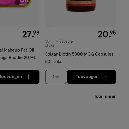
€ 27.99
27
.
€ 20.95
20
.
99
95
50
capsule
capsule
stuks
al Makeup Fat Oil
Solgar Biotin 5000 MCG Capsules
 Suga Baddie 20 ML
50 stuks
Toevoegen
Toevoegen
1
verhoog aantal met één
,
Bijna uitverkocht!
verhoog aantal m
Er zijn no
Toon meer