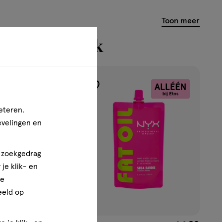
Toon meer
n bekeken ook
toevoegen
aan
eteren.
verlanglijst
evelingen en
n zoekgedrag
je klik- en
ze
eeld op