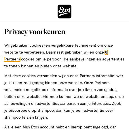
ga
Voor 22:00 uur besteld, maandag in huis
naar
de
Menu
hoofd
Zoeken
Privacy voorkeuren
content
›
›
ga
Interactie
naar
Wij gebruiken cookies (en vergelijkbare technieken) om onze
Je
Lipliner
Alles van NYX Professional Makeup
met
de
website te verbeteren. Daarnaast gebruiken wij en onze
8
bent
NYX Professional Makeup Line Loud
dit
zoekbalk
Partners
cookies om je persoonlijke aanbevelingen en advertenties
ers
Weleda
hier:
veld
ga
Lip Liner 06 Ambition Statement
te tonen binnen en buiten onze website.
opent
naar
Met deze cookies verzamelen wij en onze Partners informatie over
een
de
1
3.4
1 stuk
stick
3.4/5
(5)
je klik- en zoekgedrag binnen onze website. Onze Partners
volledig
stuk,
footer
van
verzamelen mogelijk ook informatie over je klik- en zoekgedrag
venster
stick
5
buiten onze website. Hiermee kunnen we de website en app, onze
met
toevoegen
sterren
aanbevelingen en advertenties aanpassen aan je interesses. Zoek
geavanceerde
aan
op
je bijvoorbeeld op shampoo, dan kun je een advertentie over
zoekopties
verlanglijst
basis
shampoo te zien krijgen.
van
Als je een Mijn Etos account hebt en hierop bent ingelogd, dan
5