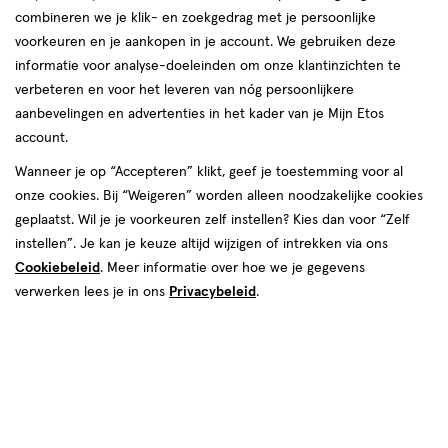
combineren we je klik- en zoekgedrag met je persoonlijke
reviews
voorkeuren en je aankopen in je account. We gebruiken deze
informatie voor analyse-doeleinden om onze klantinzichten te
verbeteren en voor het leveren van nóg persoonlijkere
aanbevelingen en advertenties in het kader van je Mijn Etos
account.
Wanneer je op “Accepteren” klikt, geef je toestemming voor al
onze cookies. Bij “Weigeren” worden alleen noodzakelijke cookies
Kleur
geplaatst. Wil je je voorkeuren zelf instellen? Kies dan voor “Zelf
Ambition statement
instellen”. Je kan je keuze altijd wijzigen of intrekken via ons
Cookiebeleid
. Meer informatie over hoe we je gegevens
€ 7.99
7
.
99
verwerken lees je in ons
Privacybeleid
.
Spaar 3 Air Miles
Online op voorraad
Voor 22:00 besteld, maandag in huis