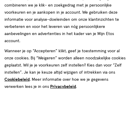
combineren we je klik- en zoekgedrag met je persoonlijke
reviews
voorkeuren en je aankopen in je account. We gebruiken deze
informatie voor analyse-doeleinden om onze klantinzichten te
verbeteren en voor het leveren van nóg persoonlijkere
aanbevelingen en advertenties in het kader van je Mijn Etos
account.
Wanneer je op “Accepteren” klikt, geef je toestemming voor al
onze cookies. Bij “Weigeren” worden alleen noodzakelijke cookies
Kleur
geplaatst. Wil je je voorkeuren zelf instellen? Kies dan voor “Zelf
35 No Wine-ing
instellen”. Je kan je keuze altijd wijzigen of intrekken via ons
Cookiebeleid
. Meer informatie over hoe we je gegevens
€ 7.99
7
.
99
verwerken lees je in ons
Privacybeleid
.
Spaar 3 Air Miles
Online op voorraad
Voor 22:00 besteld, maandag in huis