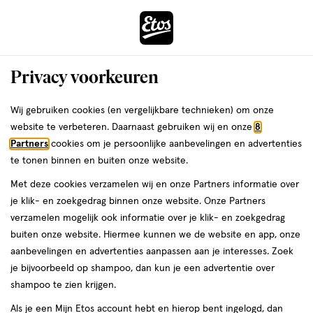
ga
Voor 22:00 uur besteld, maandag in huis
naar
de
Menu
hoofd
Zoeken
Privacy voorkeuren
content
›
›
ga
Interactie
naar
Wij gebruiken cookies (en vergelijkbare technieken) om onze
Je
Eyeliner
Alles van NYX Professional Makeup
met
de
website te verbeteren. Daarnaast gebruiken wij en onze
8
bent
NYX Professional Makeup Line Loud
dit
zoekbalk
Partners
cookies om je persoonlijke aanbevelingen en advertenties
ers
Weleda
hier:
veld
ga
Lip Pencil No Wine Ing
te tonen binnen en buiten onze website.
opent
naar
Met deze cookies verzamelen wij en onze Partners informatie over
een
de
1
3.4
1 stuk
stick
3.4/5
(5)
je klik- en zoekgedrag binnen onze website. Onze Partners
volledig
stuk,
footer
van
verzamelen mogelijk ook informatie over je klik- en zoekgedrag
venster
stick
5
buiten onze website. Hiermee kunnen we de website en app, onze
met
toevoegen
sterren
aanbevelingen en advertenties aanpassen aan je interesses. Zoek
geavanceerde
aan
op
je bijvoorbeeld op shampoo, dan kun je een advertentie over
zoekopties
verlanglijst
basis
shampoo te zien krijgen.
van
Als je een Mijn Etos account hebt en hierop bent ingelogd, dan
5