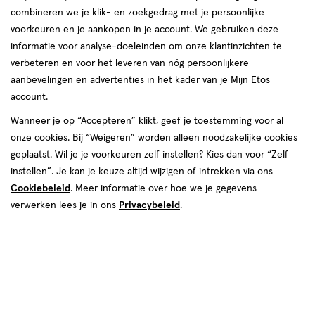
combineren we je klik- en zoekgedrag met je persoonlijke
voorkeuren en je aankopen in je account. We gebruiken deze
informatie voor analyse-doeleinden om onze klantinzichten te
verbeteren en voor het leveren van nóg persoonlijkere
aanbevelingen en advertenties in het kader van je Mijn Etos
account.
Wanneer je op “Accepteren” klikt, geef je toestemming voor al
onze cookies. Bij “Weigeren” worden alleen noodzakelijke cookies
Kleur
geplaatst. Wil je je voorkeuren zelf instellen? Kies dan voor “Zelf
SWIPE SESH
instellen”. Je kan je keuze altijd wijzigen of intrekken via ons
Cookiebeleid
. Meer informatie over hoe we je gegevens
€ 7.99
7
.
99
verwerken lees je in ons
Privacybeleid
.
Spaar 3 Air Miles
Online op voorraad
Vóór 22:00 uur besteld, morgen in huis