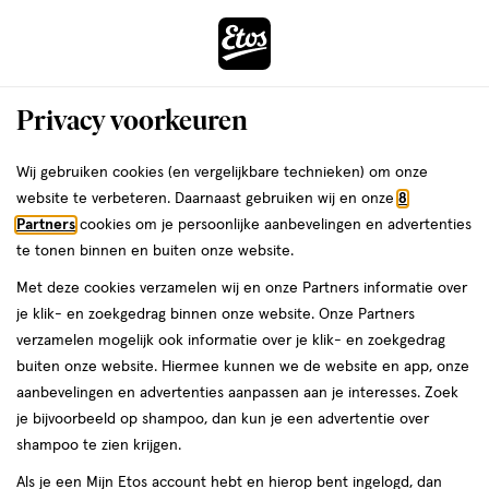
ga
Voor 22:00 uur besteld,
morgen in huis
naar
de
Menu
hoofd
Zoeken
Privacy voorkeuren
content
›
›
ga
Interactie
naar
Wij gebruiken cookies (en vergelijkbare technieken) om onze
Je
Lipverzorging
Alles van NYX Professional Makeup
met
de
website te verbeteren. Daarnaast gebruiken wij en onze
8
bent
NYX Professional Smushy Matte Lip
dit
zoekbalk
Partners
cookies om je persoonlijke aanbevelingen en advertenties
ers
Weleda
hier:
veld
ga
Balm Swipe Sesh
te tonen binnen en buiten onze website.
opent
naar
Met deze cookies verzamelen wij en onze Partners informatie over
een
de
1
1 stuk
crème
je klik- en zoekgedrag binnen onze website. Onze Partners
volledig
stuk,
footer
verzamelen mogelijk ook informatie over je klik- en zoekgedrag
venster
crème
buiten onze website. Hiermee kunnen we de website en app, onze
toevoegen
met
aanbevelingen en advertenties aanpassen aan je interesses. Zoek
aan
geavanceerde
je bijvoorbeeld op shampoo, dan kun je een advertentie over
verlanglijst
zoekopties
shampoo te zien krijgen.
Als je een Mijn Etos account hebt en hierop bent ingelogd, dan