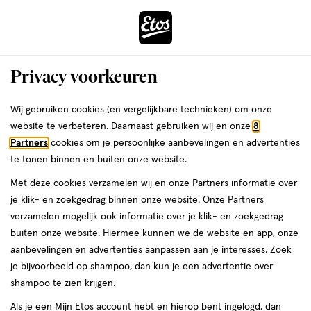
ga
Voor 22:00 uur besteld,
morgen in huis
naar
de
Menu
hoofd
Zoeken
Privacy voorkeuren
content
›
›
ga
Interactie
naar
Wij gebruiken cookies (en vergelijkbare technieken) om onze
Je
Tampons
Alles van OB
met
de
website te verbeteren. Daarnaast gebruiken wij en onze
8
bent
o.b.® Extra Protect Super Plus
dit
zoekbalk
Partners
cookies om je persoonlijke aanbevelingen en advertenties
ers
Weleda
hier:
veld
ga
Tampons 16 Stuks
te tonen binnen en buiten onze website.
opent
naar
Met deze cookies verzamelen wij en onze Partners informatie over
een
de
Super
Super Plus
16 stuks
je klik- en zoekgedrag binnen onze website. Onze Partners
volledig
Plus,
footer
verzamelen mogelijk ook informatie over je klik- en zoekgedrag
venster
16
buiten onze website. Hiermee kunnen we de website en app, onze
stuks,
toevoegen
met
aanbevelingen en advertenties aanpassen aan je interesses. Zoek
aan
geavanceerde
je bijvoorbeeld op shampoo, dan kun je een advertentie over
verlanglijst
zoekopties
shampoo te zien krijgen.
Als je een Mijn Etos account hebt en hierop bent ingelogd, dan