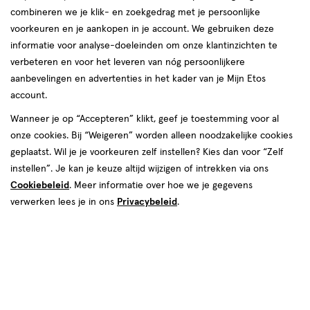
combineren we je klik- en zoekgedrag met je persoonlijke
voorkeuren en je aankopen in je account. We gebruiken deze
informatie voor analyse-doeleinden om onze klantinzichten te
verbeteren en voor het leveren van nóg persoonlijkere
aanbevelingen en advertenties in het kader van je Mijn Etos
account.
Wanneer je op “Accepteren” klikt, geef je toestemming voor al
onze cookies. Bij “Weigeren” worden alleen noodzakelijke cookies
Maat
geplaatst. Wil je je voorkeuren zelf instellen? Kies dan voor “Zelf
Super
Normal
Super Plus
instellen”. Je kan je keuze altijd wijzigen of intrekken via ons
Cookiebeleid
. Meer informatie over hoe we je gegevens
€ 4.59
4
.
59
verwerken lees je in ons
Privacybeleid
.
Spaar 1 Air Mile
Online op voorraad
Vóór 22:00 uur besteld, morgen in huis