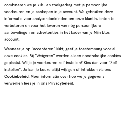
combineren we je klik- en zoekgedrag met je persoonlijke
reviews
voorkeuren en je aankopen in je account. We gebruiken deze
Instellingen aanpassen
informatie voor analyse-doeleinden om onze klantinzichten te
verbeteren en voor het leveren van nóg persoonlijkere
aanbevelingen en advertenties in het kader van je Mijn Etos
account.
Video
Wanneer je op “Accepteren” klikt, geef je toestemming voor al
onze cookies. Bij “Weigeren” worden alleen noodzakelijke cookies
Kleur
geplaatst. Wil je je voorkeuren zelf instellen? Kies dan voor “Zelf
No Further Delays
instellen”. Je kan je keuze altijd wijzigen of intrekken via ons
Cookiebeleid
. Meer informatie over hoe we je gegevens
€ 9.99
9
.
99
verwerken lees je in ons
Privacybeleid
.
Spaar 3 Air Miles
Online bijna uitverkocht
Voor 22:00 besteld, maandag in huis