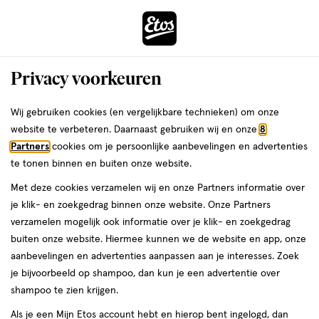
ga
Voor 22:00 uur besteld, maandag in huis
naar
de
Menu
hoofd
Zoeken
Privacy voorkeuren
content
›
›
ga
Interactie
naar
Wij gebruiken cookies (en vergelijkbare technieken) om onze
Je
Nagels
Alles van OPI
met
de
website te verbeteren. Daarnaast gebruiken wij en onze
8
bent
OPI RapiDry Nagellak No Further
dit
zoekbalk
Partners
cookies om je persoonlijke aanbevelingen en advertenties
ers
Weleda
hier:
veld
ga
Delays 9 ML
te tonen binnen en buiten onze website.
opent
naar
Met deze cookies verzamelen wij en onze Partners informatie over
een
de
9
3.8
9 ML
lak
3.8/5
(8)
je klik- en zoekgedrag binnen onze website. Onze Partners
volledig
ML,
footer
van
verzamelen mogelijk ook informatie over je klik- en zoekgedrag
venster
lak
5
buiten onze website. Hiermee kunnen we de website en app, onze
met
toevoegen
sterren
aanbevelingen en advertenties aanpassen aan je interesses. Zoek
geavanceerde
aan
op
je bijvoorbeeld op shampoo, dan kun je een advertentie over
zoekopties
verlanglijst
basis
shampoo te zien krijgen.
van
Als je een Mijn Etos account hebt en hierop bent ingelogd, dan
8