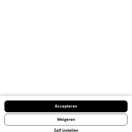
Welkomstkorting
10% korting op véél Etos eigen merk-producten
Digitaal zegels sparen
Verjaardagskorting
Log in en profiteer
Copyright 2026 @ Etos
Algemene voorwaarden
Privacybeleid
Cookiebeleid
Toegankelijkheidsverklaring
Ahold Delhaize
Kwetsbaarheid melden
Accepteren
Weigeren
Zelf instellen