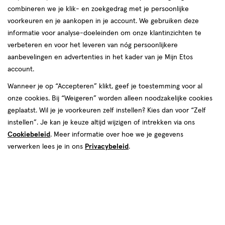
combineren we je klik- en zoekgedrag met je persoonlijke
voorkeuren en je aankopen in je account. We gebruiken deze
producten
Bijna uitverkocht
informatie voor analyse-doeleinden om onze klantinzichten te
toevoegen
toevoegen
verbeteren en voor het leveren van nóg persoonlijkere
aan
aan
aanbevelingen en advertenties in het kader van je Mijn Etos
verlanglijst
verlanglijst
account.
Wanneer je op “Accepteren” klikt, geef je toestemming voor al
onze cookies. Bij “Weigeren” worden alleen noodzakelijke cookies
geplaatst. Wil je je voorkeuren zelf instellen? Kies dan voor “Zelf
instellen”. Je kan je keuze altijd wijzigen of intrekken via ons
Cookiebeleid
. Meer informatie over hoe we je gegevens
€ 9.99
9
.
€ 9.99
9
.
99
99
9 ML
lak
9 ML
lak
verwerken lees je in ons
Privacybeleid
.
lak
lak
OPI RapiDry Nagellak Flash
OPI RapiDry Nagellak Awe of a
n'Flirty 9 ML
Sudden 9 ML
+12
+12
Toevoegen
Toevoegen
1
1
verhoog aantal met één
,
Bijna uitverkocht!
verhoog aanta
Er zi