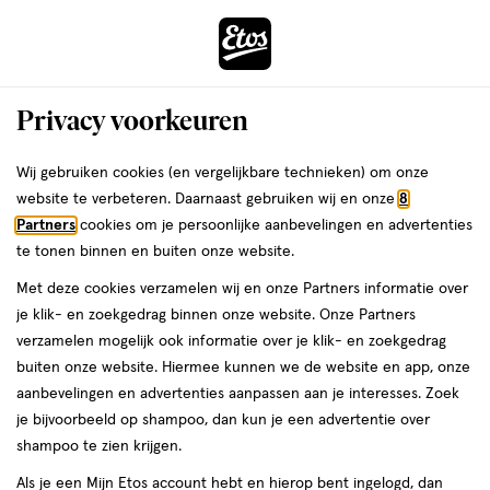
ga
Voor 22:00 uur besteld,
morgen in huis
naar
de
Menu
hoofd
Zoeken
Privacy voorkeuren
content
›
›
ga
Interactie
naar
Wij gebruiken cookies (en vergelijkbare technieken) om onze
Je
Assortiment
met
de
website te verbeteren. Daarnaast gebruiken wij en onze
8
bent
OPI Assortiment
dit
zoekbalk
Partners
cookies om je persoonlijke aanbevelingen en advertenties
ers
Weleda
hier:
veld
ga
te tonen binnen en buiten onze website.
opent
naar
Met deze cookies verzamelen wij en onze Partners informatie over
een
de
je klik- en zoekgedrag binnen onze website. Onze Partners
volledig
footer
verzamelen mogelijk ook informatie over je klik- en zoekgedrag
venster
buiten onze website. Hiermee kunnen we de website en app, onze
met
aanbevelingen en advertenties aanpassen aan je interesses. Zoek
Filteren
(16)
Sorteer
1
geavanceerde
je bijvoorbeeld op shampoo, dan kun je een advertentie over
zoekopties
shampoo te zien krijgen.
OPI
Als je een Mijn Etos account hebt en hierop bent ingelogd, dan