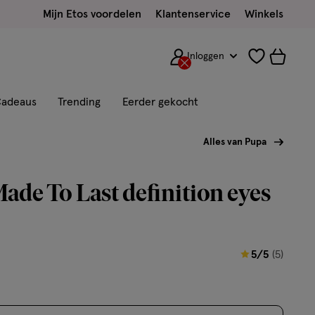
Mijn Etos voordelen
Klantenservice
Winkels
Inloggen
adeaus
Trending
Eerder gekocht
Alles van Pupa
de To Last definition eyes
5
5/5
(5)
van
5
sterren