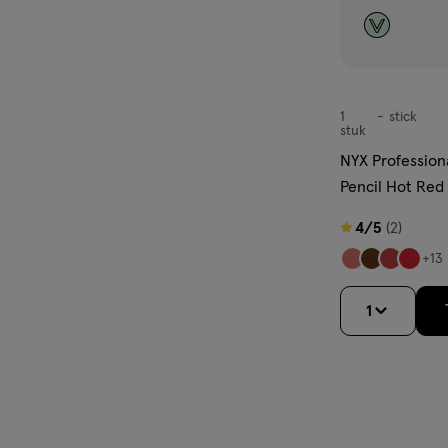
1
stick
stick
stuk
NYX Profession
Pencil Hot Red
4
4/5
(2)
van
+13
5
sterren
1
op
basis
van
2
reviews