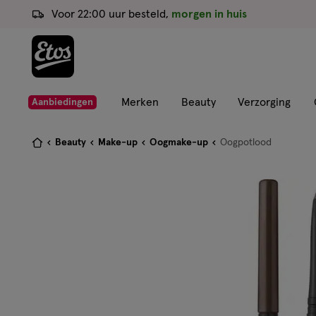
ga
Voor 22:00 uur besteld,
morgen in huis
naar
de
hoofd
content
ga
Merken
Beauty
Verzorging
Aanbiedingen
naar
de
Je
Beauty
Make-up
Oogmake-up
Oogpotlood
zoekbalk
bent
ga
hier:
naar
de
footer