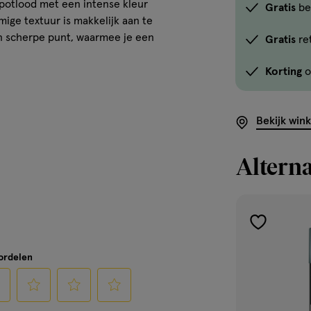
gpotlood met een intense kleur
Gratis
be
ige textuur is makkelijk aan te
een scherpe punt, waarmee je een
Gratis
re
Korting
o
Bekijk win
Alterna
toevoegen
aan
oordelen
verlanglijst
cteer
Selecteer
Selecteer
Selecteer