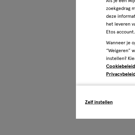
Als je een Mi
zoekgedrag me
deze informat
het leveren v
Etos account.
Wanneer je op
“Weigeren” wo
instellen? Kie
Cookiebeleid
Privacybelei
Zelf instellen