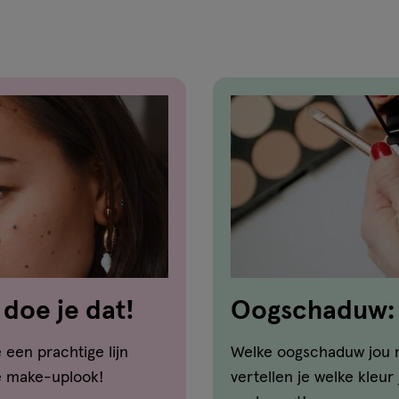
doe je dat!
Oogschaduw: w
mijn ogen?
een prachtige lijn
Welke oogschaduw jou moo
ie make-uplook!
vertellen je welke kleu