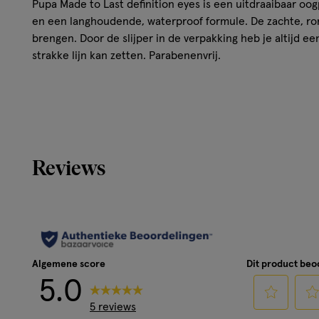
Pupa Made to Last definition eyes is een uitdraaibaar oo
en een langhoudende, waterproof formule. De zachte, rom
brengen. Door de slijper in de verpakking heb je altijd 
strakke lijn kan zetten. Parabenenvrij.
Reviews
Algemene score
Dit product be
5.0
5 reviews
Selecteer
Sele