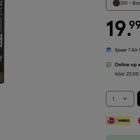
201 - Bo
19
€ 19.99
9
.
Spaar 7 Air 
Online op 
Vóór 22:00 
1