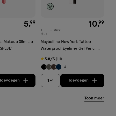
€ 5.99
5
.
€ 10.99
10
.
99
99
1
stick
stick
stuk
al Makeup Slim Lip
Maybelline New York Tattoo
 SPL817
Waterproof Eyeliner Gel Pencil
900 Onyx
3.8
3.8/5
(111)
van
+4
5
sterren
Toevoegen
Toevoegen
1
verhoog aantal met één
,
Bijna uitverkocht!
verhoog aantal m
Er zijn nog
op
basis
Toon meer
van
111
reviews