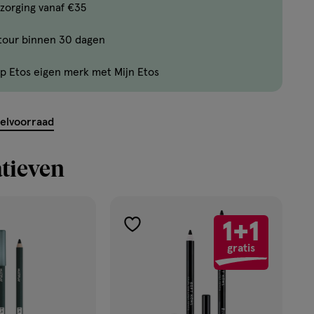
Bijna
zorging vanaf €35
uitverkocht!
tour binnen 30 dagen
Er
zijn
p Etos eigen merk met Mijn Etos
nog
maar
9
kelvoorraad
producten
op
tieven
voorraad.
1+1
toevoegen
gratis
aan
verlanglijst