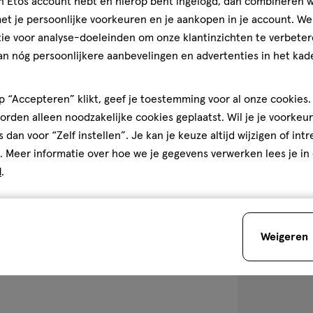
2
poeder
jn Etos account hebt en hierop bent ingelogd, dan combineren w
poeder
GR
t je persoonlijke voorkeuren en je aankopen in je account. W
PUPA Vamp! C
ie voor analyse-doeleinden om onze klantinzichten te verbeter
Eyeshadow 00
an nóg persoonlijkere aanbevelingen en advertenties in het kade
 “Accepteren” klikt, geef je toestemming voor al onze cookies. 
1
rden alleen noodzakelijke cookies geplaatst. Wil je je voorkeur
s dan voor “Zelf instellen”. Je kan je keuze altijd wijzigen of int
. Meer informatie over hoe we je gegevens verwerken lees je in
d
.
toevoegen
aan
verlanglijst
Weigeren