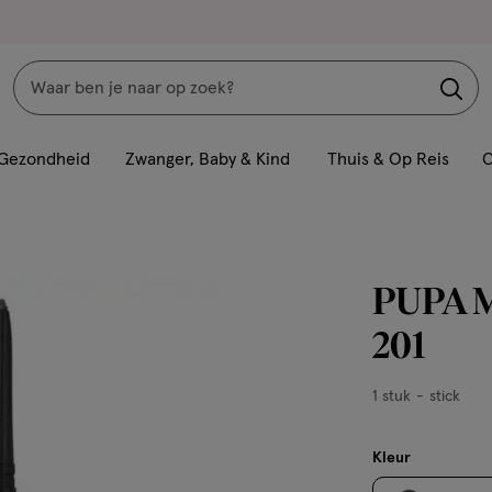
Zoeken
Interactie
met
Gezondheid
Zwanger, Baby & Kind
Thuis & Op Reis
C
dit
veld
opent
een
PUPA Ma
volledig
venster
201
met
geavanceerde
1
1 stuk
stick
zoekopties
stuk,
stick
Kleur