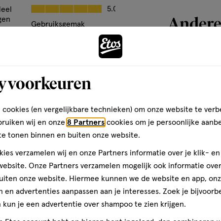
van
Prijs, 5.0 van 5
5.0
Heel
4
Andere
gen
Gebruiksgemak
reviews
Gebruiksgemak, 5.0 van 5
5.0
e
toevoegen
y voorkeuren
aan
den
verlanglijst
 cookies (en vergelijkbare technieken) om onze website te verb
bruiken wij en onze
8 Partners
cookies om je persoonlijke aanb
te tonen binnen en buiten onze website.
ies verzamelen wij en onze Partners informatie over je klik- e
ebsite. Onze Partners verzamelen mogelijk ook informatie over 
uiten onze website. Hiermee kunnen we de website en app, on
 en advertenties aanpassen aan je interesses. Zoek je bijvoorb
kun je een advertentie over shampoo te zien krijgen.