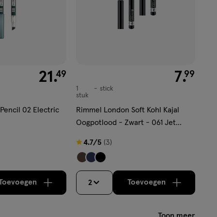
€ 21.49
21
.
€ 7.99
7
.
49
99
1
stick
stick
stuk
Pencil 02 Electric
Rimmel London Soft Kohl Kajal
Oogpotlood - Zwart - 061 Jet
Black
4.7
4.7/5
(3)
van
5
sterren
Toevoegen
Toevoegen
2
verhoog aantal met één
,
Bijna uitverkocht!
verhoog aantal m
Er zijn nog
op
basis
Toon meer