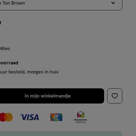
n Ton Brown
op
basis
van
9
5
reviews
Miles
voorraad
uur besteld, morgen in huis
In mijn winkelmandje
verhoog
toevoege
aantal
aan
met
verlanglijs
één
,