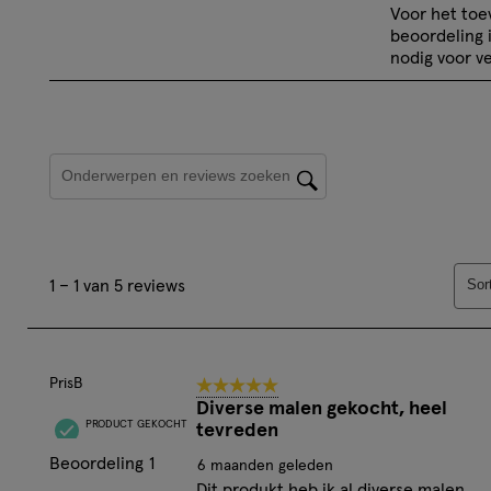
Voor het to
om
om
beoordeling 
het
het
nodig voor ve
artikel
artik
te
te
beoordelen
beoo
Onderwerpen en beoordelingen zoeken per regio
met
met
1
2
ster.
ster
Hiermee
Hie
1
open
ope
Sor
1
–
1 van 5
reviews
tot
je
je
1
een
een
van
vragenformul
vrag
5
PrisB
5 van 5 sterren.
reviews.
Diverse malen gekocht, heel
PRODUCT GEKOCHT
tevreden
Beoordeling
1
6 maanden geleden
Dit produkt heb ik al diverse malen