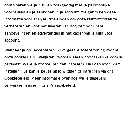
combineren we je klik- en zoekgedrag met je persoonlijke
voorkeuren en je aankopen in je account. We gebruiken deze
informatie voor analyse-doeleinden om onze klantinzichten te
verbeteren en voor het leveren van nóg persoonlijkere
Kleur
aanbevelingen en advertenties in het kader van je Mijn Etos
101 - Stone Grey
account.
Wanneer je op “Accepteren” klikt, geef je toestemming voor al
€ 19.99
19
.
99
onze cookies. Bij “Weigeren” worden alleen noodzakelijke cookies
geplaatst. Wil je je voorkeuren zelf instellen? Kies dan voor “Zelf
Spaar 7 Air Miles
instellen”. Je kan je keuze altijd wijzigen of intrekken via ons
Cookiebeleid
. Meer informatie over hoe we je gegevens
Online op voorraad
verwerken lees je in ons
Privacybeleid
.
Vóór 22:00 uur besteld, morgen in huis
1
In mijn winkelmandje
verhoog
aantal
met
één