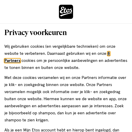
ga
Voor 22:00 uur besteld,
morgen in huis
naar
de
Menu
hoofd
Zoeken
Privacy voorkeuren
content
›
›
ga
Interactie
naar
Wij gebruiken cookies (en vergelijkbare technieken) om onze
Je
Oogpotlood
Alles van Pupa
met
de
website te verbeteren. Daarnaast gebruiken wij en onze
8
bent
PUPA Made To Last definition eyes 101
dit
zoekbalk
Partners
cookies om je persoonlijke aanbevelingen en advertenties
ers
Weleda
hier:
veld
ga
te tonen binnen en buiten onze website.
1
5
1 stuk
stick
5/5
(5)
opent
naar
Met deze cookies verzamelen wij en onze Partners informatie over
stuk,
van
een
de
stick
je klik- en zoekgedrag binnen onze website. Onze Partners
5
volledig
footer
verzamelen mogelijk ook informatie over je klik- en zoekgedrag
toevoegen
sterren
venster
buiten onze website. Hiermee kunnen we de website en app, onze
aan
op
met
aanbevelingen en advertenties aanpassen aan je interesses. Zoek
verlanglijst
basis
geavanceerde
je bijvoorbeeld op shampoo, dan kun je een advertentie over
van
zoekopties
shampoo te zien krijgen.
5
reviews
Als je een Mijn Etos account hebt en hierop bent ingelogd, dan