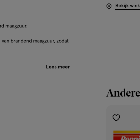
Bekijk win
end maagzuur.
n van brandend maagzuur, zodat
 heeft een lekkere muntsmaak
a de maaltijd. Slik de
Andere
auwgom met muntsmaak.
e symptomen verlichten zodat
toevoegen
aan
lijk na de maaltijd te
verlanglijst