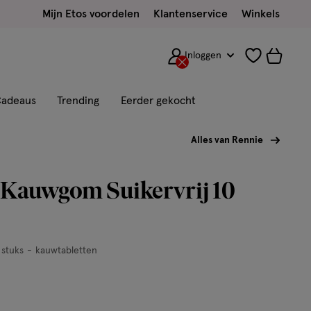
Mijn Etos voordelen
Klantenservice
Winkels
Inloggen
adeaus
Trending
Eerder gekocht
Alles van Rennie
 Kauwgom Suikervrij 10
 stuks
kauwtabletten