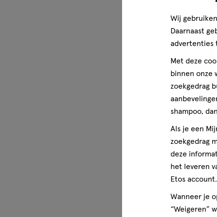
oprispingen (reflux) en dat het verteren van eten in het 
(indigestie).
Wij gebruiken
Daarnaast ge
advertenties 
Met deze cook
binnen onze w
zoekgedrag b
aanbevelingen
shampoo, dan 
Als je een Mi
zoekgedrag me
deze informat
het leveren v
Etos account.
Wanneer je op
“Weigeren” wo