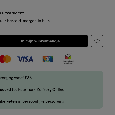
a uitverkocht
uur besteld, morgen in huis
In mijn winkelmandje
verhoog
toevoege
aantal
aan
met
verlanglijs
één
,
Limiet
zorging vanaf €35
bereikt.
iceerd
tot Keurmerk Zelfzorg Online
Je
kan
nkelketen
in persoonlijke verzorging
maximaal
3