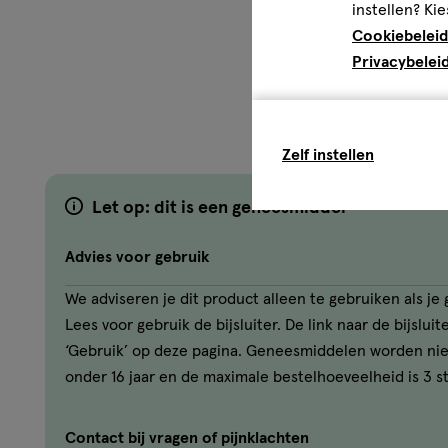
instellen? Kie
Cookiebeleid
Privacybelei
Zelf instellen
Let op: dit is een geneesmiddel
Advies voor gebruik
We adviseren je dit product alleen te gebruiken als j
Lees voor gebruik de bijsluiter. De link naar de bijslui
‘Gebruik’ op deze pagina. Geneesmiddelen worden ni
onder 16 jaar en de maximale bestelhoeveelheid is 3 s
Contact bij vragen of pijnklachten