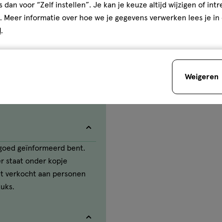
1
s dan voor “Zelf instellen”. Je kan je keuze altijd wijzigen of int
. Meer informatie over hoe we je gegevens verwerken lees je in
d
.
Weigeren
e goed geïnformeerd bent.
ter staat onder kopje
et verkocht aan personen
tuks.