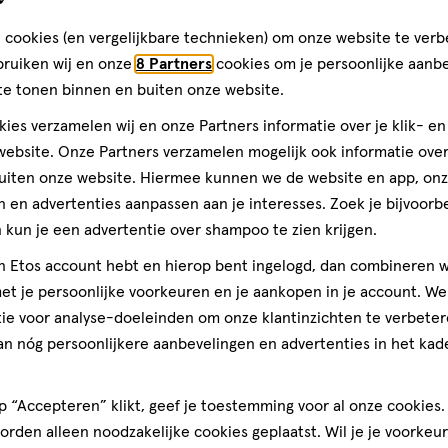
lichaam niet goed gaat
toevoegen
 cookies (en vergelijkbare technieken) om onze website te verb
aan
bruiken wij en onze
8 Partners
cookies om je persoonlijke aanb
verlanglijst
te tonen binnen en buiten onze website.
ies verzamelen wij en onze Partners informatie over je klik- e
ebsite. Onze Partners verzamelen mogelijk ook informatie over 
uiten onze website. Hiermee kunnen we de website en app, on
 en advertenties aanpassen aan je interesses. Zoek je bijvoorb
kun je een advertentie over shampoo te zien krijgen.
jn Etos account hebt en hierop bent ingelogd, dan combineren w
t je persoonlijke voorkeuren en je aankopen in je account. W
ie voor analyse-doeleinden om onze klantinzichten te verbeter
75 ML
gel
gel
an nóg persoonlijkere aanbevelingen en advertenties in het kade
Wella New Wave
Texture Surfer
 “Accepteren” klikt, geef je toestemming voor al onze cookies. 
rden alleen noodzakelijke cookies geplaatst. Wil je je voorkeur