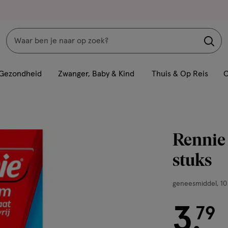
Zoeken
Interactie
met
Gezondheid
Zwanger, Baby & Kind
Thuis & Op Reis
C
dit
veld
opent
een
Rennie
volledig
venster
stuks
met
geavanceerde
geneesmiddel,
geneesmiddel
10
zoekopties
10
3
stuks,
€ 3.79
79
.
kauwtabletten