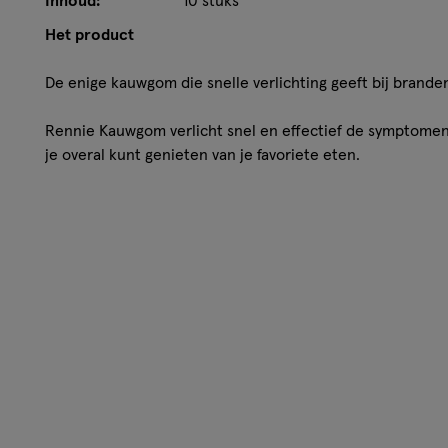
Inhoud:
10 stuks
Het product
De enige kauwgom die snelle verlichting geeft bij brand
Rennie Kauwgom verlicht snel en effectief de symptome
je overal kunt genieten van je favoriete eten.
Deze suikervrije maagzuurbindende kauwgom van Rennie
en is makkelijk mee te nemen.
De geadviseerde dosering is één tot twee stuks kauwgom n
kauwgom niet door. Een pakje bevat 10 stuks Rennie k
• SNEL EN EFFECTIEF: Maagzuurbindende kauwgom die d
je maag snel is gekalmeerd.
• LEKKERE SMAAK: met een lekkere muntsmaak om gemakke
gebruiken.