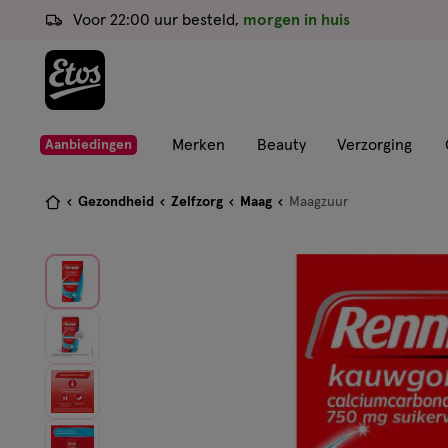
ga
Voor 22:00 uur besteld,
morgen in huis
naar
de
hoofd
content
ga
Merken
Beauty
Verzorging
Aanbiedingen
naar
de
Je
Gezondheid
Zelfzorg
Maag
Maagzuur
zoekbalk
bent
ga
hier:
naar
de
footer