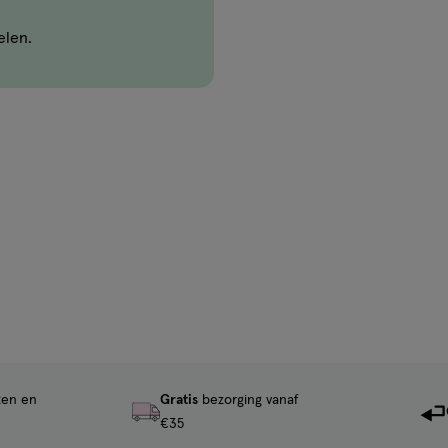
elen.
ten en
Gratis
bezorging vanaf
€35