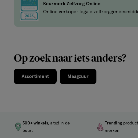
Keurmerk Zelfzorg Online
Online verkoper legale zelfzorggeneesmidd
Op zoek naar iets anders?
Assortiment
Maagzuur
500+ winkels
, altijd in de
Trending
produc
buurt
merken