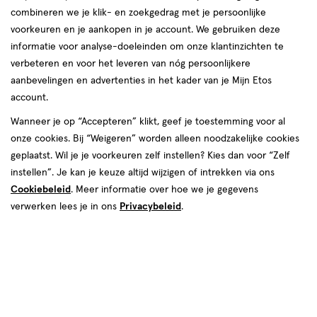
van
combineren we je klik- en zoekgedrag met je persoonlijke
87
voorkeuren en je aankopen in je account. We gebruiken deze
reviews
informatie voor analyse-doeleinden om onze klantinzichten te
verbeteren en voor het leveren van nóg persoonlijkere
aanbevelingen en advertenties in het kader van je Mijn Etos
account.
Wanneer je op “Accepteren” klikt, geef je toestemming voor al
onze cookies. Bij “Weigeren” worden alleen noodzakelijke cookies
geplaatst. Wil je je voorkeuren zelf instellen? Kies dan voor “Zelf
Kleur
instellen”. Je kan je keuze altijd wijzigen of intrekken via ons
Cookiebeleid
. Meer informatie over hoe we je gegevens
320 - Rapid Ruby
verwerken lees je in ons
Privacybeleid
.
€ 5.99
5
.
99
1+1 gratis
Product
badge
Je bespaart €5,99 bij 2 stuks
tooltip
Spaar 2 Air Miles
Online op voorraad