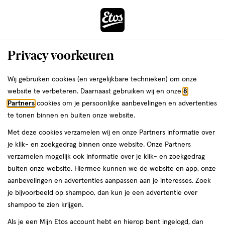
ga
Voor 22:00 uur besteld,
morgen in huis
naar
de
Menu
hoofd
Zoeken
Privacy voorkeuren
content
›
›
ga
Interactie
naar
Wij gebruiken cookies (en vergelijkbare technieken) om onze
Je
Nagellak
Alles van Rimmel London
met
de
website te verbeteren. Daarnaast gebruiken wij en onze
8
bent
Rimmel London 60 Seconds
dit
zoekbalk
Partners
cookies om je persoonlijke aanbevelingen en advertenties
ers
Weleda
hier:
veld
ga
SuperShine nagellak 320 Rapid Ruby 8
te tonen binnen en buiten onze website.
opent
naar
ML
Met deze cookies verzamelen wij en onze Partners informatie over
een
de
je klik- en zoekgedrag binnen onze website. Onze Partners
volledig
footer
8
3.7
8 GR
lak
3.7/5
(87)
verzamelen mogelijk ook informatie over je klik- en zoekgedrag
venster
GR,
van
buiten onze website. Hiermee kunnen we de website en app, onze
met
lak
5
1+1
aanbevelingen en advertenties aanpassen aan je interesses. Zoek
geavanceerde
toevoegen
sterren
gratis
je bijvoorbeeld op shampoo, dan kun je een advertentie over
zoekopties
aan
op
shampoo te zien krijgen.
verlanglijst
basis
Als je een Mijn Etos account hebt en hierop bent ingelogd, dan