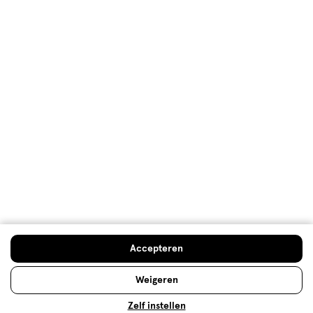
Nagellak: deze kleur nagellak past
bij jou!
Voor iedere gelegenheid en outfit bestaat een
perfecte nagellak. Hulp nodig bij het vinden van de
juiste nagellak? Check onze nagellak vergelijker!
Lees meer
Accepteren
Weigeren
Zelf instellen