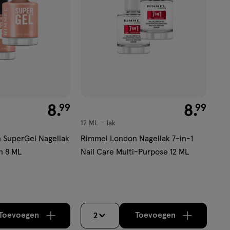
€ 8.99
8
.
€ 8.99
8
.
99
99
12 ML
lak
lak
 SuperGel Nagellak
Rimmel London Nagellak 7-in-1
n 8 ML
Nail Care Multi-Purpose 12 ML
Toevoegen
Toevoegen
2
verhoog aantal met één
,
Bijna uitverkocht!
verhoog aantal m
Er zijn nog