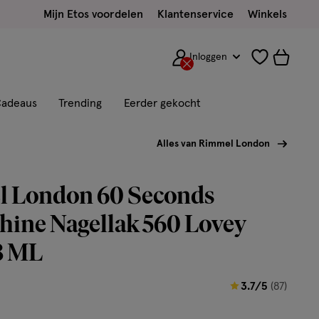
Mijn Etos voordelen
Klantenservice
Winkels
Inloggen
adeaus
Trending
Eerder gekocht
Alles van Rimmel London
 London 60 Seconds
hine Nagellak 560 Lovey
8 ML
3.7
3.7/5
(87)
van