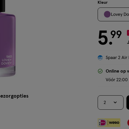
lak
Kleur
Lovey Do
5
€ 5.99
99
.
J
Spaar 2 Air 
Online op 
Vóór 22:00 
ezorgopties
2