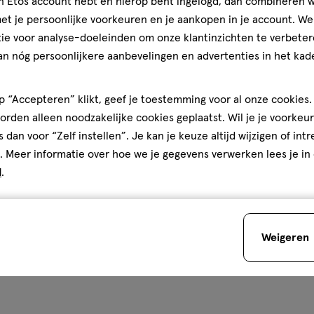
jn Etos account hebt en hierop bent ingelogd, dan combineren w
t je persoonlijke voorkeuren en je aankopen in je account. W
Kwaliteit
ie voor analyse-doeleinden om onze klantinzichten te verbeter
Kwaliteit, 5.0 van 5
5.0
an nóg persoonlijkere aanbevelingen en advertenties in het kade
hij
Prijs
 je
Prijs, 5.0 van 5
5.0
 “Accepteren” klikt, geef je toestemming voor al onze cookies. 
Gebruiksgemak
rden alleen noodzakelijke cookies geplaatst. Wil je je voorkeur
Gebruiksgemak, 5.0 van 5
5.0
s dan voor “Zelf instellen”. Je kan je keuze altijd wijzigen of int
. Meer informatie over hoe we je gegevens verwerken lees je in
d
.
den
Weigeren