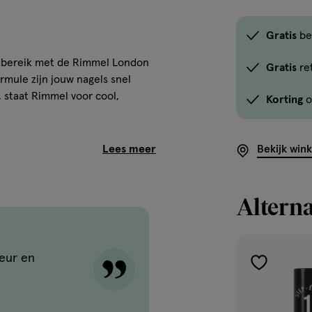
Gratis
be
ndbereik met de Rimmel London
Gratis
re
mule zijn jouw nagels snel
n, staat Rimmel voor cool,
Korting
o
Bekijk win
oegankelijk. Live the London
 droog. Een 3-in-1 formule met
Alterna
je nagel met 1 laag volledig
leur en
toevoegen
aan
TYL TRIBUTYL CITRATE,
verlanglijst