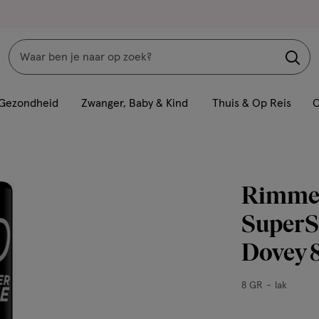
Zoeken
Interactie
met
Gezondheid
Zwanger, Baby & Kind
Thuis & Op Reis
C
dit
veld
opent
een
Rimmel
volledig
venster
SuperS
met
Dovey 
geavanceerde
zoekopties
8
8 GR
lak
GR,