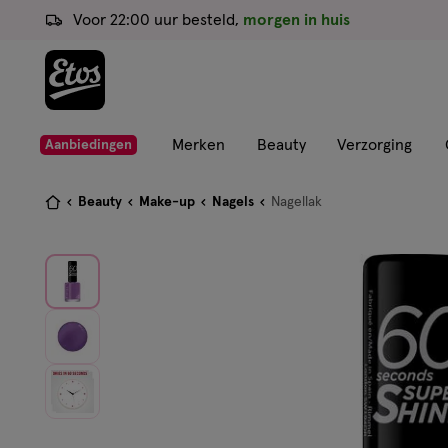
ga
Voor 22:00 uur besteld,
morgen in huis
naar
de
hoofd
content
ga
Merken
Beauty
Verzorging
Aanbiedingen
naar
de
Je
Beauty
Make-up
Nagels
Nagellak
zoekbalk
bent
ga
hier:
naar
de
footer