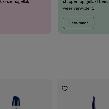
ck onze nagellak
stappen op gellak! Lees 
weer verwijdert.
Lees meer
gen
toevoegen
aan
ijst
verlanglijst