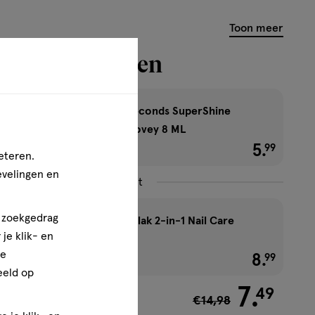
Toon meer
dig combineren
Rimmel London 60 Seconds SuperShine
Nagellak 560 Lovey Dovey 8 ML
1+1 gratis
5
.
€ 5.99
99
eteren.
evelingen en
Combineer met
n zoekgedrag
Rimmel London Nagellak 2-in-1 Nail Care
je klik- en
Base Coat 12 ML
ze
1+1 gratis
8
.
€ 8.99
99
eeld op
7
.
49
€14,98
,49