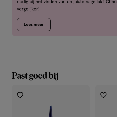
nodig bij het vinden van de juiste nagellak? Che
vergelijker!
Lees meer
Past goed bij
toevoegen
toevoe
aan
aan
verlanglijst
verlangl