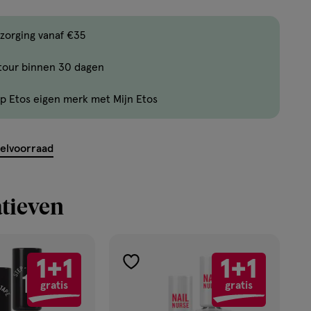
,
Bijna
zorging vanaf €35
uitverkocht!
tour binnen 30 dagen
Er
zijn
p Etos eigen merk met Mijn Etos
nog
maar
13
kelvoorraad
producten
op
voorraad.
tieven
1+1
1+1
toevoegen
gratis
gratis
aan
verlanglijst