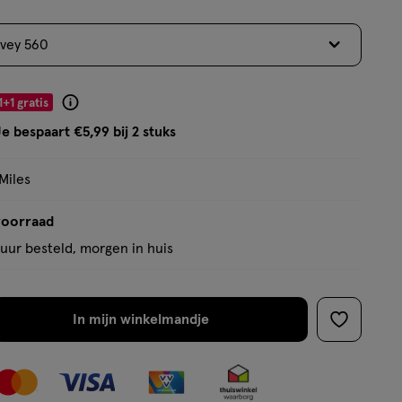
5
sterren
vey 560
op
basis
van
1+1 gratis
Product
87
badge
e bespaart €5,99 bij 2 stuks
reviews
tooltip
Miles
voorraad
uur besteld, morgen in huis
In mijn winkelmandje
verhoog
toevoege
aantal
aan
met
verlanglijs
één