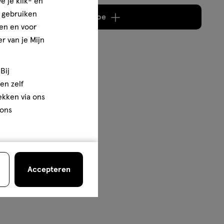
e je klik- en
e gebruiken
Voeg
2 producten
toe
en en voor
r van je Mijn
Bij
en zelf
rekken via ons
 ons
Accepteren