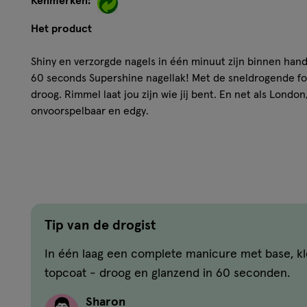
Kenmerken:
Het product
Shiny en verzorgde nagels in één minuut zijn binnen ha
60 seconds Supershine nagellak! Met de sneldrogende for
droog. Rimmel laat jou zijn wie jij bent. En net als Londo
onvoorspelbaar en edgy.
Hoe werkt het?
Zelfexpressie zonder regels: wees jezelf, altijd echt en t
Look! Met de sneldrogende formule zijn jouw nagels snel
basecoat, kleur en topcoat en een speciaal borsteltje dat 
Tip van de drogist
dekt.
In één laag een complete manicure met base, k
Ingrediënten
topcoat - droog en glanzend in 60 seconden.
BUTYL ACETATE, ETHYL ACETATE, NITROCELLULOSE, ACE
Sharon