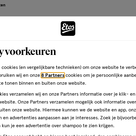
te
te
te
ten
basis
rdelen
beoordelen
beoordelen
beoordelen
van
met
met
met
38
Eenvou
ele veranderingen in de
3
4
5
reviews
l heeft gespeeld. Rimmel
ren.
sterren.
sterren.
sterren.
etere schoonheid te bieden.
Volgende
rmee
Hiermee
Hiermee
Hiermee
eit te vieren en te genieten
y voorkeuren
n
open
open
open
. Met een unieke erfenis en een
je
je
je
ed van Rimmel London
een
een
een
 cookies (en vergelijkbare technieken) om onze website te verb
nen door consument gedreven
ier.
enformulier.
vragenformulier.
vragenformulier.
vragenformulier.
bruiken wij en onze
8 Partners
cookies om je persoonlijke aanb
t en zelfexpressie vieren. Live
te tonen binnen en buiten onze website.
ies verzamelen wij en onze Partners informatie over je klik- e
ebsite. Onze Partners verzamelen mogelijk ook informatie over 
uiten onze website. Hiermee kunnen we de website en app, on
teren op
Recentste
 en advertenties aanpassen aan je interesses. Zoek je bijvoorb
kun je een advertentie over shampoo te zien krijgen.
Je bespaart
€7