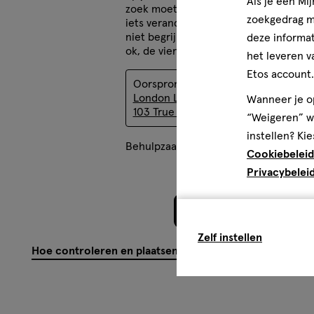
Als je een Mi
zoek moet naar iets anders. Waaaaro
zoekgedrag me
iets veranderen wat al goed is? Zal he
niet begrijpen! (De ronde flesjes zijn 
deze informat
ok, de vierkante niet meer)
het leveren v
Etos account.
Oorspronkelijk gepost op
Rimmel
London Lasting Finish 35Hr Foundat
Wanneer je op
103 True Ivory
“Weigeren” wo
instellen? Kie
Behulpzaam?
(
0
)
(
0
)
Mel
Cookiebeleid
Privacybelei
Meer laden
Zelf instellen
Hoe controleren en plaatsen wij reviews?