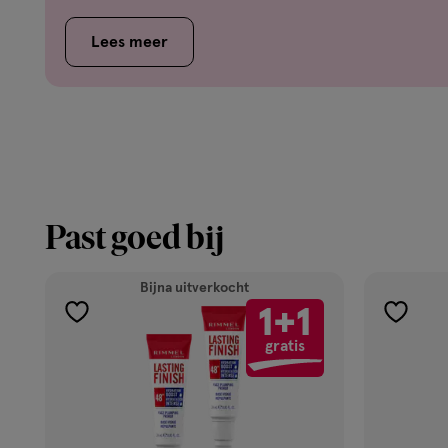
Lees meer
Past goed bij
Bijna uitverkocht
1+1
toevoegen
toevoe
gratis
aan
aan
verlanglijst
verlangl