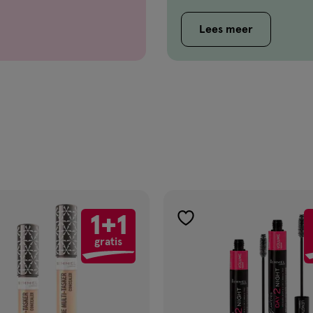
Lees meer
1+1
gen
toevoegen
gratis
aan
ijst
verlanglijst