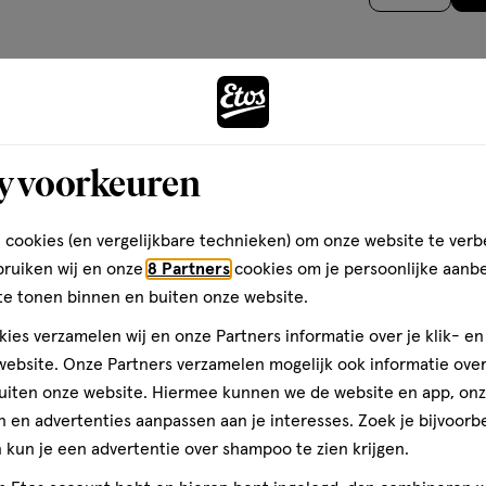
op
PENTAERYTHRITYL TETRA-DI-T-
n
open
open
open
 CONTENIR/+/-: IRON OXIDES
basis
je
je
je
.
van
een
een
een
ele veranderingen in de
16
ier.
enformulier.
vragenformulier.
vragenformulier.
vragenformulier.
Ontdek 
l heeft gespeeld. Rimmel
reviews
etere schoonheid te bieden.
eit te vieren en te genieten
y voorkeuren
. Met een unieke erfenis en een
ed van Rimmel London
teren op
Recentste
 cookies (en vergelijkbare technieken) om onze website te verb
nen door consument gedreven
t en zelfexpressie vieren. Live
bruiken wij en onze
8 Partners
cookies om je persoonlijke aanb
te tonen binnen en buiten onze website.
ies verzamelen wij en onze Partners informatie over je klik- e
Kwaliteit
ebsite. Onze Partners verzamelen mogelijk ook informatie over 
Kwaliteit, 1.0 van 5
1.0
uiten onze website. Hiermee kunnen we de website en app, on
 en advertenties aanpassen aan je interesses. Zoek je bijvoorb
Prijs
.
kun je een advertentie over shampoo te zien krijgen.
Prijs, 1.0 van 5
1.0
ik