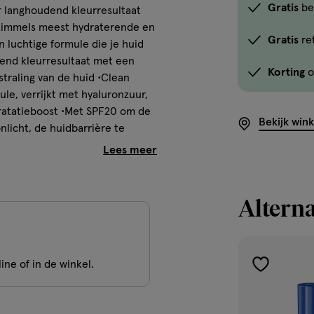
Gratis
be
r langhoudend kleurresultaat
 Rimmels meest hydraterende en
Gratis
re
luchtige formule die je huid
end kleurresultaat met een
Korting
o
straling van de huid •Clean
ule, verrijkt met hyaluronzuur,
dratatieboost •Met SPF20 om de
Bekijk win
licht, de huidbarrière te
htvervuiling en blauw licht).
egvaste textuur die niet
Alterna
 niacinamide en vitamine E.
 lang perfect zitten (*In
ns van de meest toonaangevende
ine of in de winkel.
toevoegen
 de schadelijke effecten van
aan
verlanglijst
waterproof, veegvaste en