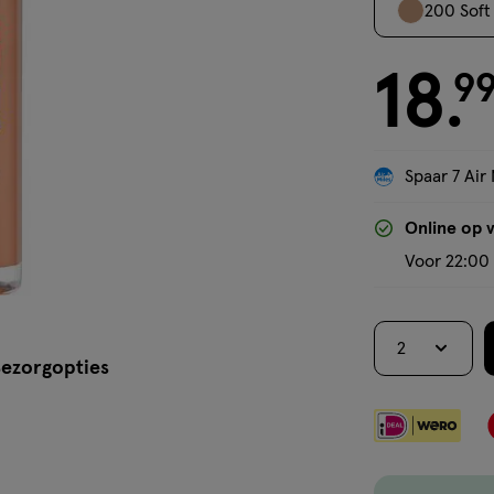
200 Soft
18
€ 18.99
9
.
Spaar 7 Air 
Online op 
Voor 22:00 
2
ezorgopties