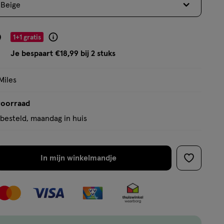
 Beige
op
basis
van
9
1+1 gratis
Product
87
badge
Je bespaart €18,99 bij 2 stuks
reviews
tooltip
Miles
voorraad
besteld, maandag in huis
In mijn winkelmandje
verhoog
toevoege
aantal
aan
met
verlanglijs
één
,