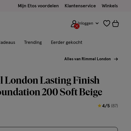
Mijn Etos voordelen
Klantenservice
Winkels
Inloggen
adeaus
Trending
Eerder gekocht
Alles van Rimmel London
 London Lasting Finish
undation 200 Soft Beige
4
4/5
(87)
van
5
sterren