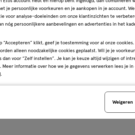
jn Etos account hebt en hierop bent ingelogd, dan combineren w
Gebruiksgemak
m
t je persoonlijke voorkeuren en je aankopen in je account. W
Gebruiksgemak, 1.0 van 5
t
1.0
nog
ie voor analyse-doeleinden om onze klantinzichten te verbeter
an nóg persoonlijkere aanbevelingen en advertenties in het kade
Je bespaart
€1
ion
 “Accepteren” klikt, geef je toestemming voor al onze cookies. 
rden alleen noodzakelijke cookies geplaatst. Wil je je voorkeur
s dan voor “Zelf instellen”. Je kan je keuze altijd wijzigen of int
den
. Meer informatie over hoe we je gegevens verwerken lees je in
d
.
Weigeren