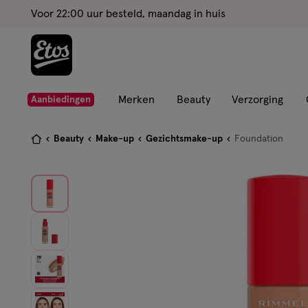
ga
Voor 22:00 uur besteld, maandag in huis
naar
de
hoofd
content
ga
Merken
Beauty
Verzorging
Aanbiedingen
naar
de
Je
Beauty
Make-up
Gezichtsmake-up
Foundation
zoekbalk
bent
ga
hier:
naar
de
footer