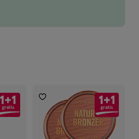
1+1
1+1
toevoegen
gratis
gratis
aan
verlanglijst