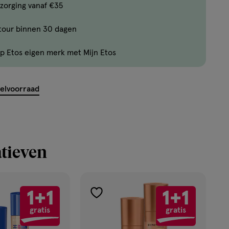
Bijna
zorging vanaf €35
uitverkocht!
tour binnen 30 dagen
Er
zijn
p Etos eigen merk met Mijn Etos
nog
maar
21
kelvoorraad
producten
op
voorraad.
tieven
1+1
1+1
toevoegen
gratis
gratis
aan
verlanglijst