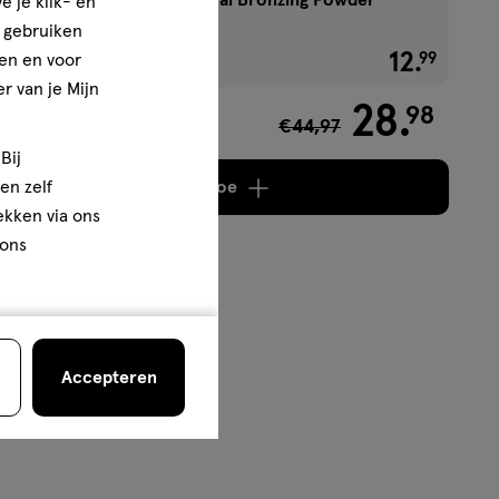
e je klik- en
002 Sunbronze
e gebruiken
1+1 gratis
12
.
€ 12.99
99
en en voor
r van je Mijn
28
.
98
€44,97
5,99
Bij
Voeg
3 producten
toe
en zelf
rekken via ons
 ons
Accepteren