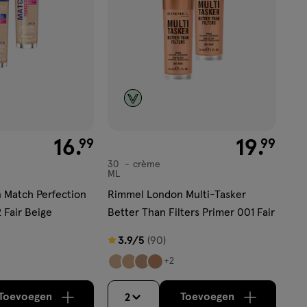
€ 16.99
16
.
€ 19.99
19
.
99
99
30
crème
crème
ML
 Match Perfection
Rimmel London Multi-Tasker
 Fair Beige
Better Than Filters Primer 001 Fair
3.9
3.9/5
(90)
van
+2
5
sterren
Toevoegen
Toevoegen
2
verhoog aantal met één
,
Bijna uitverkocht!
verhoog aantal m
Er zijn nog