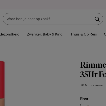
Zoeken
Interactie
met
Gezondheid
Zwanger, Baby & Kind
Thuis & Op Reis
C
dit
veld
opent
een
Rimmel
volledig
venster
35Hr Fo
met
geavanceerde
30
30 ML
crème
zoekopties
ML,
crème
Kleur