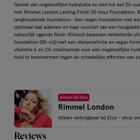
Geniet van ongelooflijke hydratatie en een tot wel 35-uu
met Rimmel London Lasting Finish 35 Hour Foundation,
langhoudende foundation. •Een vegan foundation met een 
optimaal laat ademen en haar voorziet van een hoogdekk
natuurlijk ogende finish •Klinisch bewezen verbeterde uit
foundation (D5-vrij) met een dierproefvrije en vegan form
vitamine E en 2% niacinamide voor een ongelooflijke hy
huid te beschermen tegen de schadelijke effecten van zon
beschermen tegen vrije radicalen en oxidatieve stress (luc
•Vloeibare foundation met waterbestendige formule en ve
afgeeft en niet in de huidplooitjes gaat zitten
Bijzonder hydraterend. Verrijkt met hyaluronzuur, 2%
Alleen bij Etos
De foundation blijft de hele dag lang en tot wel 35 uur
Rimmel London
tegenstelling tot de top 3 langhoudende foundatio
Britse concurrenten binnen de sector).
Alleen verkrijgbaar bij Etos - shop onl
Met SPF 20 om de huid optimaal te beschermen tegen
zonlicht.
Reviews
Een clean, vegan, dierproefvrije foundation met een 