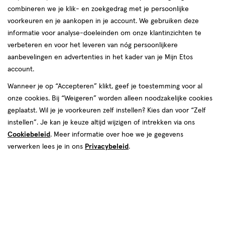
combineren we je klik- en zoekgedrag met je persoonlijke
reviews
voorkeuren en je aankopen in je account. We gebruiken deze
informatie voor analyse-doeleinden om onze klantinzichten te
verbeteren en voor het leveren van nóg persoonlijkere
aanbevelingen en advertenties in het kader van je Mijn Etos
account.
Wanneer je op “Accepteren” klikt, geef je toestemming voor al
onze cookies. Bij “Weigeren” worden alleen noodzakelijke cookies
Kleur
geplaatst. Wil je je voorkeuren zelf instellen? Kies dan voor “Zelf
290 Sunset Rose
instellen”. Je kan je keuze altijd wijzigen of intrekken via ons
Cookiebeleid
. Meer informatie over hoe we je gegevens
€ 12.99
12
.
99
1+1 gratis
Product
verwerken lees je in ons
Privacybeleid
.
badge
Je bespaart €12,99 bij 2 stuks
tooltip
Spaar 5 Air Miles
Online op voorraad
Vóór 22:00 uur besteld, morgen in huis