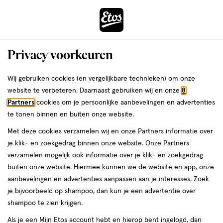
ga
Voor 22:00 uur besteld,
morgen in huis
naar
de
Menu
hoofd
Zoeken
Privacy voorkeuren
content
›
›
ga
Interactie
naar
Wij gebruiken cookies (en vergelijkbare technieken) om onze
Je
Lippenstift
Alles van Rimmel London
met
de
website te verbeteren. Daarnaast gebruiken wij en onze
8
bent
Rimmel London Lasting Finish Satin
dit
zoekbalk
Partners
cookies om je persoonlijke aanbevelingen en advertenties
ers
Weleda
hier:
veld
ga
Lippenstift 290 Sunset Rose
te tonen binnen en buiten onze website.
opent
naar
Met deze cookies verzamelen wij en onze Partners informatie over
een
de
1
3.4
1 stuk
stick
3.4/5
(64)
je klik- en zoekgedrag binnen onze website. Onze Partners
volledig
stuk,
footer
van
verzamelen mogelijk ook informatie over je klik- en zoekgedrag
venster
stick
5
1+1
buiten onze website. Hiermee kunnen we de website en app, onze
met
toevoegen
sterren
gratis
aanbevelingen en advertenties aanpassen aan je interesses. Zoek
geavanceerde
aan
op
je bijvoorbeeld op shampoo, dan kun je een advertentie over
zoekopties
verlanglijst
basis
shampoo te zien krijgen.
van
Als je een Mijn Etos account hebt en hierop bent ingelogd, dan
64