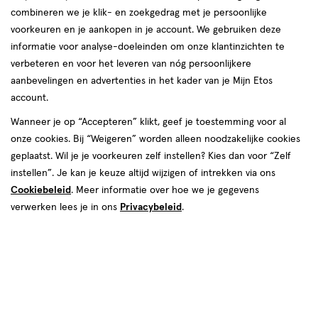
combineren we je klik- en zoekgedrag met je persoonlijke
reviews
voorkeuren en je aankopen in je account. We gebruiken deze
informatie voor analyse-doeleinden om onze klantinzichten te
verbeteren en voor het leveren van nóg persoonlijkere
aanbevelingen en advertenties in het kader van je Mijn Etos
Kleur
account.
002 Sunbronze
Wanneer je op “Accepteren” klikt, geef je toestemming voor al
onze cookies. Bij “Weigeren” worden alleen noodzakelijke cookies
€ 12.99
12
.
99
1+1 gratis
Product
geplaatst. Wil je je voorkeuren zelf instellen? Kies dan voor “Zelf
badge
Je bespaart €12,99 bij 2 stuks
instellen”. Je kan je keuze altijd wijzigen of intrekken via ons
tooltip
Cookiebeleid
. Meer informatie over hoe we je gegevens
Spaar 5 Air Miles
verwerken lees je in ons
Privacybeleid
.
Online op voorraad
Vóór 22:00 uur besteld, morgen in huis
2
In mijn winkelmandje
verhoog