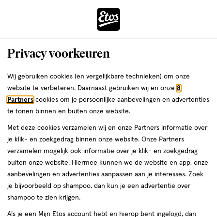
ga
Voor 22:00 uur besteld,
morgen in huis
naar
de
Menu
hoofd
Zoeken
Privacy voorkeuren
content
›
›
ga
Interactie
naar
Wij gebruiken cookies (en vergelijkbare technieken) om onze
Je
Bronzer
Alles van Rimmel London
met
de
website te verbeteren. Daarnaast gebruiken wij en onze
8
bent
Rimmel London Natural Bronzing
dit
zoekbalk
Partners
cookies om je persoonlijke aanbevelingen en advertenties
ers
Weleda
hier:
veld
ga
Powder 002 Sunbronze
te tonen binnen en buiten onze website.
opent
naar
Met deze cookies verzamelen wij en onze Partners informatie over
een
de
1
4.2
1 stuk
poeder
4.2/5
(162)
je klik- en zoekgedrag binnen onze website. Onze Partners
volledig
stuk,
footer
van
verzamelen mogelijk ook informatie over je klik- en zoekgedrag
venster
poeder
5
1+1
buiten onze website. Hiermee kunnen we de website en app, onze
met
toevoegen
sterren
gratis
aanbevelingen en advertenties aanpassen aan je interesses. Zoek
geavanceerde
aan
op
je bijvoorbeeld op shampoo, dan kun je een advertentie over
zoekopties
verlanglijst
basis
shampoo te zien krijgen.
van
Als je een Mijn Etos account hebt en hierop bent ingelogd, dan
162