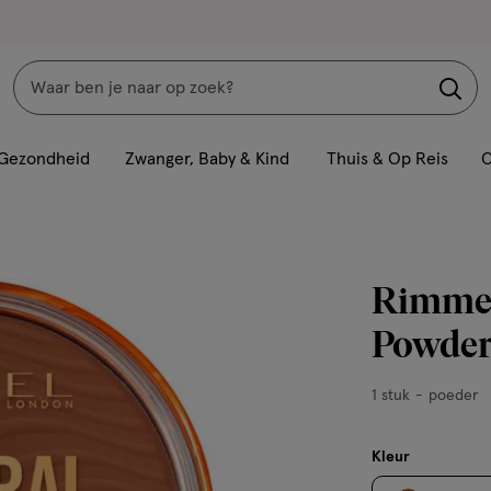
Zoeken
Interactie
met
Gezondheid
Zwanger, Baby & Kind
Thuis & Op Reis
C
dit
veld
opent
een
Rimmel
volledig
venster
Powder
met
geavanceerde
1
1 stuk
poeder
zoekopties
stuk,
poeder
Kleur