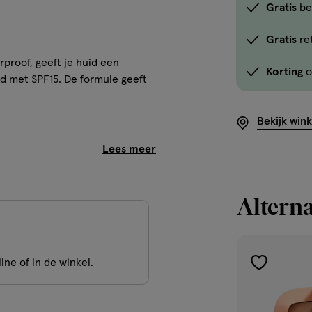
Gratis
be
Gratis
re
proof, geeft je huid een
Korting
o
jd met SPF15. De formule geeft
Bekijk win
gde teint
Alterna
ine of in de winkel.
 STEARATE, PHENYL
toevoegen
HERYL ACETATE,
aan
ARAFFINUM LIQUIDUM/MINERAL
verlanglijst