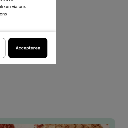
rekken via ons
 ons
Accepteren