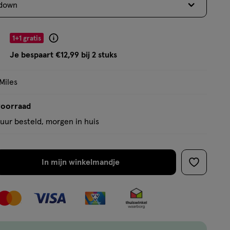
down
op
basis
van
9
1+1 gratis
Product
162
badge
Je bespaart €12,99 bij 2 stuks
reviews
tooltip
Miles
voorraad
uur besteld, morgen in huis
In mijn winkelmandje
verhoog
toevoege
aantal
aan
met
verlanglijs
één
,