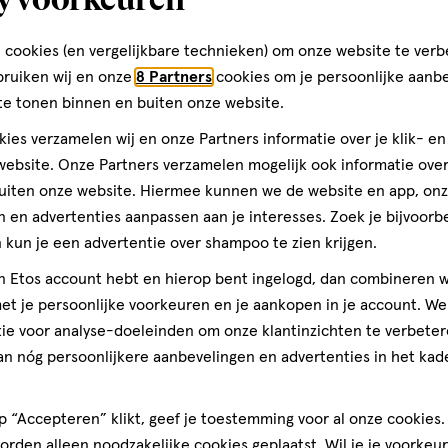
op
n
open
open
open
basis
je
je
je
 cookies (en vergelijkbare technieken) om onze website te verb
van
een
een
een
bruiken wij en onze
8 Partners
cookies om je persoonlijke aanb
4
ier.
enformulier.
vragenformulier.
vragenformulier.
vragenformulier.
te tonen binnen en buiten onze website.
reviews
ies verzamelen wij en onze Partners informatie over je klik- e
ebsite. Onze Partners verzamelen mogelijk ook informatie over 
uiten onze website. Hiermee kunnen we de website en app, on
teren op
Recentste
 en advertenties aanpassen aan je interesses. Zoek je bijvoorb
kun je een advertentie over shampoo te zien krijgen.
jn Etos account hebt en hierop bent ingelogd, dan combineren w
t je persoonlijke voorkeuren en je aankopen in je account. W
Kwaliteit
ie voor analyse-doeleinden om onze klantinzichten te verbeter
Kwaliteit, 4.0 van 5
an nóg persoonlijkere aanbevelingen en advertenties in het kade
4.0
oor
Prijs
zers
Prijs, 5.0 van 5
 “Accepteren” klikt, geef je toestemming voor al onze cookies. 
5.0
rden alleen noodzakelijke cookies geplaatst. Wil je je voorkeur