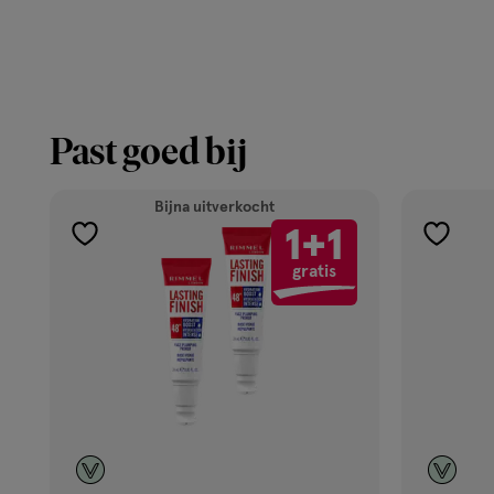
Past goed bij
Bijna uitverkocht
1+1
toevoegen
toevoe
gratis
aan
aan
verlanglijst
verlangl