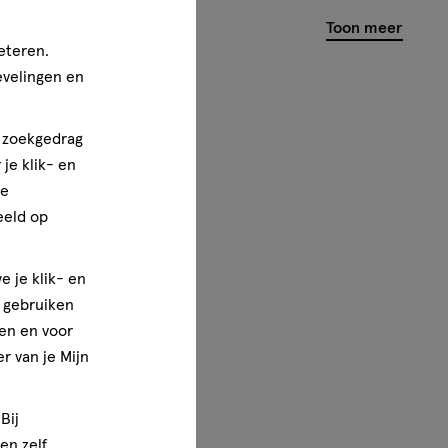
basis
Toon meer
van
eteren.
1
evelingen en
reviews
n zoekgedrag
je klik- en
ze
eeld op
e je klik- en
e gebruiken
en en voor
r van je Mijn
Bij
en zelf