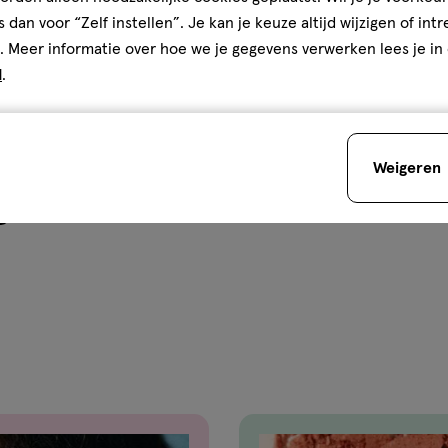
Gebruiksgemak
s dan voor “Zelf instellen”. Je kan je keuze altijd wijzigen of int
Gebruiksgemak, 5.0 van 5
5.0
2
. Meer informatie over hoe we je gegevens verwerken lees je in
d
.
den
Weigeren