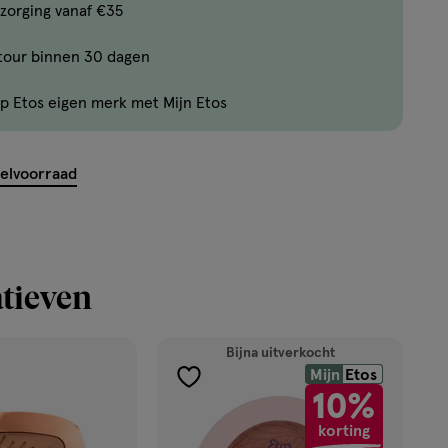
Bijna
zorging vanaf €35
uitverkocht!
tour binnen 30 dagen
Er
zijn
p Etos eigen merk met Mijn Etos
nog
maar
23
kelvoorraad
producten
op
voorraad.
tieven
Bijna uitverkocht
Mijn
Etos
toevoegen
10%
aan
korting
verlanglijst