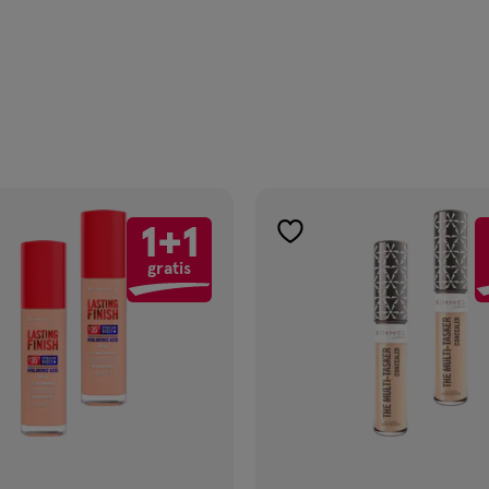
1+1
gen
toevoegen
gratis
aan
ijst
verlanglijst