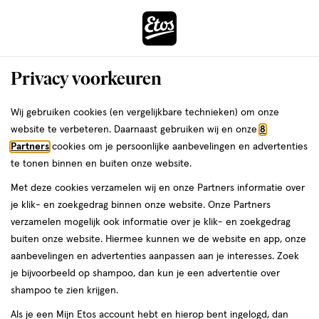
ga
Voor 22:00 uur besteld, maandag in huis
naar
de
Menu
hoofd
Zoeken
Privacy voorkeuren
content
›
›
ga
Interactie
naar
Wij gebruiken cookies (en vergelijkbare technieken) om onze
Je
Lipliner
Alles van Rimmel London
met
de
website te verbeteren. Daarnaast gebruiken wij en onze
8
bent
Rimmel London Oh My Plump! Lip
dit
zoekbalk
Partners
cookies om je persoonlijke aanbevelingen en advertenties
ers
Weleda
hier:
veld
ga
Liner 040 Kinda Cute
te tonen binnen en buiten onze website.
opent
naar
Met deze cookies verzamelen wij en onze Partners informatie over
een
de
1
4.2
1 stuk
stick
4.2/5
(86)
je klik- en zoekgedrag binnen onze website. Onze Partners
volledig
stuk,
footer
van
verzamelen mogelijk ook informatie over je klik- en zoekgedrag
venster
stick
5
buiten onze website. Hiermee kunnen we de website en app, onze
met
toevoegen
sterren
aanbevelingen en advertenties aanpassen aan je interesses. Zoek
geavanceerde
aan
op
je bijvoorbeeld op shampoo, dan kun je een advertentie over
zoekopties
verlanglijst
basis
shampoo te zien krijgen.
van
Als je een Mijn Etos account hebt en hierop bent ingelogd, dan
86