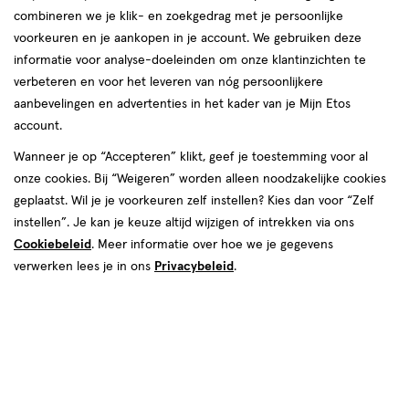
combineren we je klik- en zoekgedrag met je persoonlijke
reviews
voorkeuren en je aankopen in je account. We gebruiken deze
informatie voor analyse-doeleinden om onze klantinzichten te
verbeteren en voor het leveren van nóg persoonlijkere
aanbevelingen en advertenties in het kader van je Mijn Etos
account.
Wanneer je op “Accepteren” klikt, geef je toestemming voor al
onze cookies. Bij “Weigeren” worden alleen noodzakelijke cookies
Kleur
geplaatst. Wil je je voorkeuren zelf instellen? Kies dan voor “Zelf
040 Kinda Cute
instellen”. Je kan je keuze altijd wijzigen of intrekken via ons
Cookiebeleid
. Meer informatie over hoe we je gegevens
€ 10.99
10
.
99
verwerken lees je in ons
Privacybeleid
.
Spaar 4 Air Miles
Online op voorraad
Voor 22:00 besteld, maandag in huis