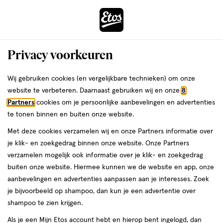
ga
Voor 22:00 uur besteld,
morgen in huis
naar
de
Menu
hoofd
Zoeken
Privacy voorkeuren
content
›
›
ga
Interactie
naar
Wij gebruiken cookies (en vergelijkbare technieken) om onze
Je
Lippenstift
Alles van Rimmel London
met
de
website te verbeteren. Daarnaast gebruiken wij en onze
8
bent
Rimmel London Thrill Seeker Lip
dit
zoekbalk
Partners
cookies om je persoonlijke aanbevelingen en advertenties
ers
Weleda
hier:
veld
ga
Latex 450 Majesty
te tonen binnen en buiten onze website.
opent
naar
Met deze cookies verzamelen wij en onze Partners informatie over
een
de
1
3.8
1 stuk
crème
3.8/5
(153)
je klik- en zoekgedrag binnen onze website. Onze Partners
volledig
stuk,
footer
van
verzamelen mogelijk ook informatie over je klik- en zoekgedrag
venster
crème
5
1+1
buiten onze website. Hiermee kunnen we de website en app, onze
met
toevoegen
sterren
gratis
aanbevelingen en advertenties aanpassen aan je interesses. Zoek
geavanceerde
aan
op
je bijvoorbeeld op shampoo, dan kun je een advertentie over
zoekopties
verlanglijst
basis
shampoo te zien krijgen.
van
Als je een Mijn Etos account hebt en hierop bent ingelogd, dan
153