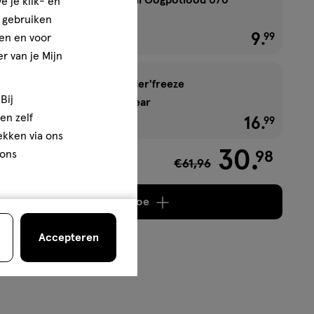
e je klik- en
Olive
e gebruiken
1+1 gratis
9
.
€ 9.99
99
en en voor
r van je Mijn
Rimmel London Wonder'freeze
Bij
Wenkbrauwgel 001 Clear
en zelf
1+1 gratis
16
.
€ 16.99
99
rekken via ons
30
.
98
 ons
€61,96
0,98
Voeg
4 producten
toe
Accepteren