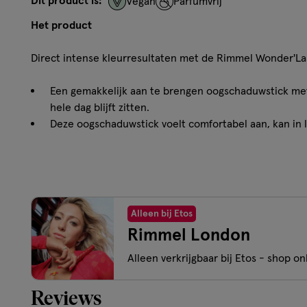
Dit product is:
Vegan
Parfumvrij
Het product
Direct intense kleurresultaten met de Rimmel Wonder'La
Een gemakkelijk aan te brengen oogschaduwstick met
hele dag blijft zitten.
Deze oogschaduwstick voelt comfortabel aan, kan in
is verkrijgbaar in 8 tinten.
Je kunt de oogschaduw dragen zonder basismake-up 
om het product aan te brengen, terwijl touch-ups tu
Gemaakt met een ultra-crèmeachtige formule die ver
ingrediënten.
Alleen bij Etos
Een ongeparfumeerde, dierproefvrije, vegan formule 
Rimmel London
levendige, glinsterende look.
Alleen verkrijgbaar bij Etos - shop onl
Hoe werkt het?
Reviews
Gemakkelijk aan te brengen formule die moeiteloos t