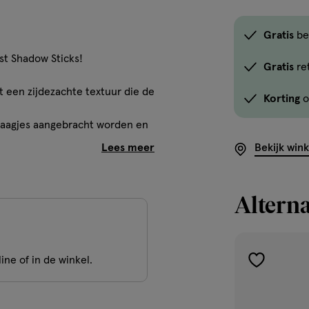
Gratis
be
st Shadow Sticks!
Gratis
re
 een zijdezachte textuur die de
Korting
o
 laagjes aangebracht worden en
Bekijk win
en je hebt geen kwastje nodig
ssendoor overbodig zijn.
rijkt is met verzorgende
Alterna
in trendy tinten voor een
ine of in de winkel.
toevoegen
aan
verlanglijst
e gebruiken is.