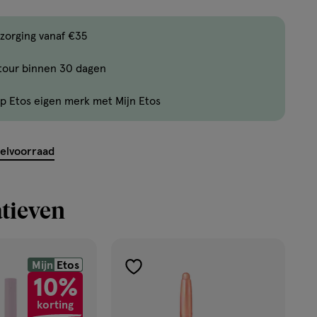
,
Bijna
zorging vanaf €35
uitverkocht!
tour binnen 30 dagen
Er
zijn
p Etos eigen merk met Mijn Etos
nog
maar
6
kelvoorraad
producten
op
voorraad.
tieven
Mijn
Etos
toevoegen
10%
aan
korting
verlanglijst