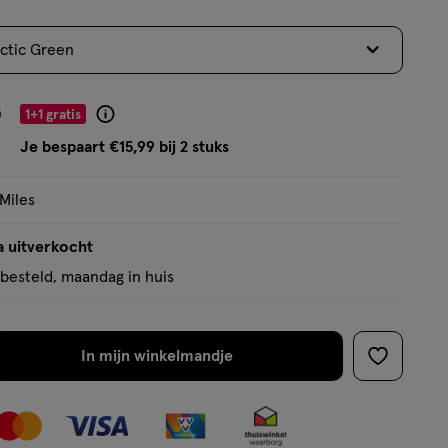
5
sterren
ctic Green
op
basis
van
9
1+1 gratis
Product
129
badge
Je bespaart €15,99 bij 2 stuks
reviews
tooltip
 Miles
a uitverkocht
besteld, maandag in huis
In mijn winkelmandje
verhoog
toevoege
aantal
aan
met
verlanglijs
één