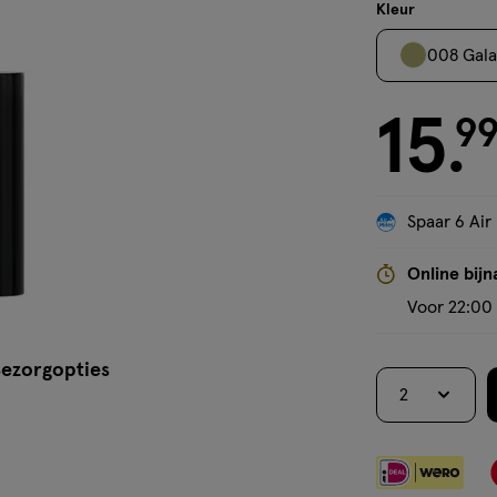
stick
Kleur
008 Gala
15
€ 15.99
9
.
Spaar 6 Air
Online bijn
Voor 22:00 
ezorgopties
2