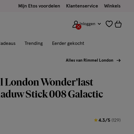
Mijn Etos voordelen
Klantenservice
Winkels
Inloggen
adeaus
Trending
Eerder gekocht
Alles van Rimmel London
 London Wonder'last
duw Stick 008 Galactic
4.3
4.3/5
(129)
van