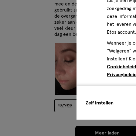
Als je een Mi
mee en de stick gaat ook heel lang mee
zoekgedrag me
gebruikt samen met een klein kwastje 
de overgang mooier wordt naar boven t
deze informat
zeker aan en zou ook zeker andere kl
het leveren v
veel kleur af en blijft ook goed zitten
Etos account.
dag een beetje bijkleuren maar dat is 
Wanneer je op
“Weigeren” wo
instellen? Kie
Cookiebeleid
Privacybelei
Zelf instellen
Oorspronkelijk gepost op
Meer laden