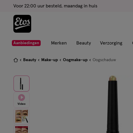
ga
Voor 22:00 uur besteld, maandag in huis
naar
de
hoofd
content
ga
Merken
Beauty
Verzorging
Aanbiedingen
naar
de
Je
Beauty
Make-up
Oogmake-up
Oogschaduw
zoekbalk
bent
ga
hier:
naar
de
footer
Video