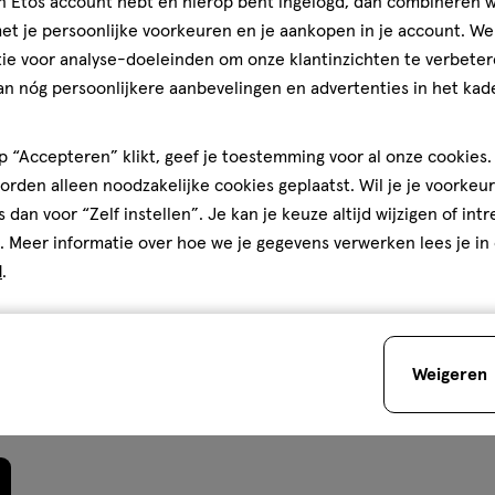
jn Etos account hebt en hierop bent ingelogd, dan combineren w
 vind ik. Ik heb het
t je persoonlijke voorkeuren en je aankopen in je account. W
en middels de stick. Zodat
oe. Ik beveel de stick
ie voor analyse-doeleinden om onze klantinzichten te verbeter
euren aanraden. Het geeft
an nóg persoonlijkere aanbevelingen en advertenties in het kade
. Wel moet je na een halve
heel minimaal.
 “Accepteren” klikt, geef je toestemming voor al onze cookies. 
rden alleen noodzakelijke cookies geplaatst. Wil je je voorkeur
s dan voor “Zelf instellen”. Je kan je keuze altijd wijzigen of int
. Meer informatie over hoe we je gegevens verwerken lees je in
Je bespaart
€3
d
.
Weigeren
 WeAreEves