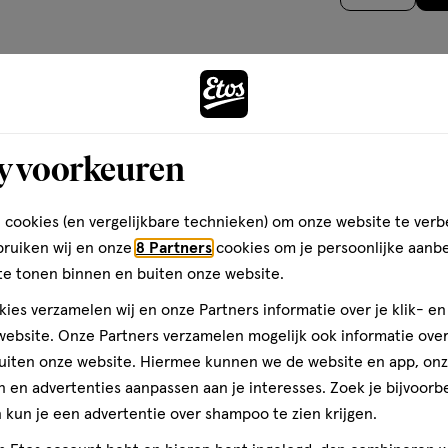
ele veranderingen in de
op
n
open
open
open
l heeft gespeeld. Rimmel
basis
je
je
je
etere schoonheid te bieden.
van
een
een
een
eit te vieren en te genieten
2
ier.
enformulier.
vragenformulier.
vragenformulier.
vragenformulier.
Maak je
. Met een unieke erfenis en een
reviews
ed van Rimmel London
nen door consument gedreven
y voorkeuren
t en zelfexpressie vieren. Live
teren op
Recentste
 cookies (en vergelijkbare technieken) om onze website te verb
bruiken wij en onze
8 Partners
cookies om je persoonlijke aanb
te tonen binnen en buiten onze website.
ies verzamelen wij en onze Partners informatie over je klik- e
ebsite. Onze Partners verzamelen mogelijk ook informatie over 
uiten onze website. Hiermee kunnen we de website en app, on
af op de ogen. Ik heb
 en advertenties aanpassen aan je interesses. Zoek je bijvoorb
shimmer past daar perfect
kun je een advertentie over shampoo te zien krijgen.
amen met eyeliner en een
que samen! Ben er echt blij