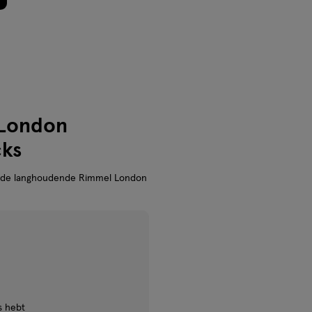
 London
cks
et de langhoudende Rimmel London
s hebt