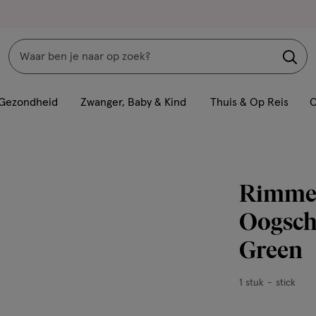
Zoeken
Interactie
met
Gezondheid
Zwanger, Baby & Kind
Thuis & Op Reis
C
dit
veld
opent
een
Rimmel
volledig
venster
Oogscha
met
Green
geavanceerde
zoekopties
1
1 stuk
stick
stuk,