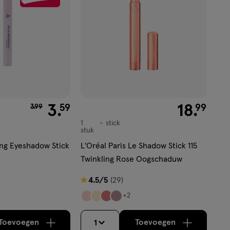
van € 3.99 voor € 3.59
3
.
€ 18.99
18
.
59
99
3
.
99
1
stick
stick
stuk
ing Eyeshadow Stick
L'Oréal Paris Le Shadow Stick 115
Twinkling Rose Oogschaduw
4.5
4.5/5
(29)
van
+2
5
sterren
Toevoegen
Toevoegen
1
verhoog aantal met één
,
Bijna uitverkocht!
verhoog aantal m
Er zijn nog