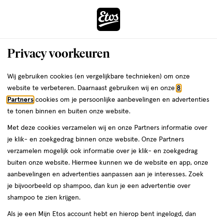
ga
Voor 22:00 uur besteld, maandag in huis
naar
de
Menu
hoofd
Zoeken
Privacy voorkeuren
content
›
›
ga
Etos
Interactie
naar
Wij gebruiken cookies (en vergelijkbare technieken) om onze
met
de
website te verbeteren. Daarnaast gebruiken wij en onze
8
Drogist
ers
Weleda
dit
zoekbalk
Partners
cookies om je persoonlijke aanbevelingen en advertenties
veld
ga
te tonen binnen en buiten onze website.
|
opent
naar
Met deze cookies verzamelen wij en onze Partners informatie over
een
de
Alles
je klik- en zoekgedrag binnen onze website. Onze Partners
volledig
footer
verzamelen mogelijk ook informatie over je klik- en zoekgedrag
venster
om
buiten onze website. Hiermee kunnen we de website en app, onze
met
aanbevelingen en advertenties aanpassen aan je interesses. Zoek
geavanceerde
je
je bijvoorbeeld op shampoo, dan kun je een advertentie over
zoekopties
shampoo te zien krijgen.
mooi
Zóóómerdeals tot wel 70%
Als je een Mijn Etos account hebt en hierop bent ingelogd, dan