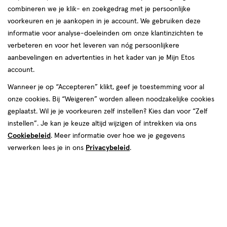
korting!
te
combineren we je klik- en zoekgedrag met je persoonlijke
Zóóóveel voordeel deze zomer bij etos op o.a. NIVEA, Oral-B
voorkeuren en je aankopen in je account. We gebruiken deze
voelen.
en Biodermal.
informatie voor analyse-doeleinden om onze klantinzichten te
verbeteren en voor het leveren van nóg persoonlijkere
Shop deals
Van
aanbevelingen en advertenties in het kader van je Mijn Etos
account.
Snel shoppen
binnen
Wanneer je op “Accepteren” klikt, geef je toestemming voor al
en
onze cookies. Bij “Weigeren” worden alleen noodzakelijke cookies
Lichaams­verzorging
Make-up
geplaatst. Wil je je voorkeuren zelf instellen? Kies dan voor “Zelf
van
instellen”. Je kan je keuze altijd wijzigen of intrekken via ons
Cookiebeleid
. Meer informatie over hoe we je gegevens
Vitamines & supple­
buiten.
Gezichts­verzorging
verwerken lees je in ons
Privacybeleid
.
menten
Haar­verzorging
Mond­hygiëne
Zonnebrand &
Verschonen
Aftersun