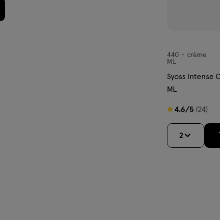
440
crème
crème
ML
Syoss Intense
ML
4.6
4.6/5
(24)
van
5
2
sterren
op
basis
van
24
reviews