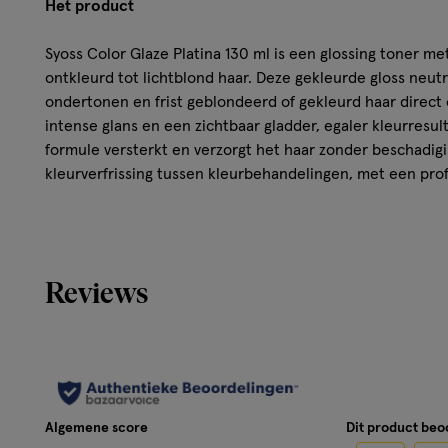
Het product
Syoss Color Glaze Platina 130 ml is een glossing toner me
ontkleurd tot lichtblond haar. Deze gekleurde gloss neut
ondertonen en frist geblondeerd of gekleurd haar direct
intense glans en een zichtbaar gladder, egaler kleurresult
formule versterkt en verzorgt het haar zonder beschadigin
kleurverfrissing tussen kleurbehandelingen, met een pro
kleurbehoud tot 8 wasbeurten.
Kenmerken
Reviews
Gekleurde gloss met lamineringseffect
Geeft een intense glans
Diep verzorgende formule met keratine om het haar 
Geschikt voor onkleurd tot lichtblond haar
Perfect om een ongewenste gele gloed te neutralise
te frissen
Algemene score
Dit product be
Tot 8 wasbeurten kleurbehoud