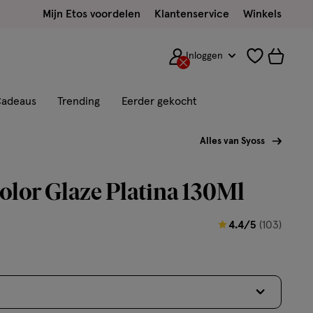
Mijn Etos voordelen
Klantenservice
Winkels
Inloggen
adeaus
Trending
Eerder gekocht
Alles van Syoss
olor Glaze Platina 130Ml
4.4
4.4/5
(103)
van
5
sterren
op