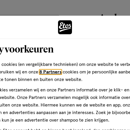
basis
um (Fragrance) · Citric Acid ·
van
era (Coconut) Oil · Panthenol ·
Andere
cone/Morpholinomethyl
5
teren op
Recentste
thyl
reviews
luten · Sodium Sulfate ·
 Chloride · Phenoxyethanol ·
toevoegen
y voorkeuren
aan
Kwaliteit
verlanglijst
Kwaliteit, 5.0 van 5
5.0
 cookies (en vergelijkbare technieken) om onze website te verb
Cool
Prijs
bruiken wij en onze
8 Partners
cookies om je persoonlijke aanb
n
 innovatie. Ontstaan in Osaka,
Prijs, 4.0 van 5
te tonen binnen en buiten onze website.
4.0
 Ik
s rijke, langdurige kleuren en
 te
Gebruiksgemak
 tijdens en na het kleuren,
ies verzamelen wij en onze Partners informatie over je klik- e
n
sultaat? Zichtbaar sterk,
Gebruiksgemak, 5.0 van 5
ebsite. Onze Partners verzamelen mogelijk ook informatie over 
r
5.0
zo aanvoelt. Want als je haar
ra
uiten onze website. Hiermee kunnen we de website en app, on
 en advertenties aanpassen aan je interesses. Zoek je bijvoorb
is.
kun je een advertentie over shampoo te zien krijgen.