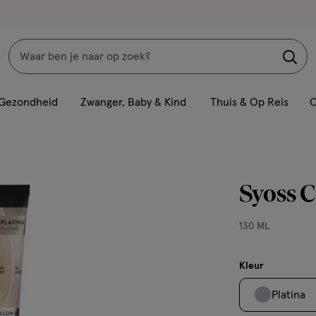
Zoeken
Interactie
met
Gezondheid
Zwanger, Baby & Kind
Thuis & Op Reis
C
dit
veld
opent
een
Syoss C
volledig
venster
130
130 ML
met
ML,
geavanceerde
zoekopties
Kleur
Platina