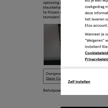
Als je een Mi
oplossing om tussen de
zoekgedrag me
kleurbehandelingen door je haarkleur
te frissen en meer glans te geven. Ik 
deze informat
tevreden!
het leveren v
Etos account.
Wanneer je op
“Weigeren” wo
instellen? Kie
Cookiebeleid
Privacybelei
Oorspronkelijk gepost op
Syoss Colo
Glaze Cool Brunette 130Ml
Zelf instellen
Behulpzaam?
(
0
)
(
1
)
Mel