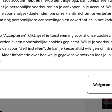
jn Etos account hebt en hierop bent ingelogd, dan combineren w
250 ML
t je persoonlijke voorkeuren en je aankopen in je account. W
 op
Syoss Glaze De
ben
ie voor analyse-doeleinden om onze klantinzichten te verbeter
ML
an nóg persoonlijkere aanbevelingen en advertenties in het kade
4.8
4.8/5
(21)
van
 “Accepteren” klikt, geef je toestemming voor al onze cookies. 
5
2
rden alleen noodzakelijke cookies geplaatst. Wil je je voorkeur
sterren
s dan voor “Zelf instellen”. Je kan je keuze altijd wijzigen of int
op
. Meer informatie over hoe we je gegevens verwerken lees je in
basis
d
.
van
toevoegen
21
aan
r
reviews
verlanglijst
Weigeren
den