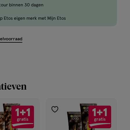
tour binnen 30 dagen
Er
zijn
p Etos eigen merk met Mijn Etos
nog
maar
9
kelvoorraad
producten
op
voorraad.
tieven
1+1
1+1
toevoegen
gratis
gratis
aan
verlanglijst