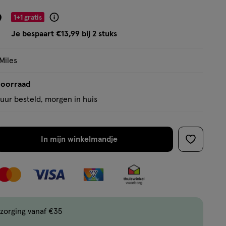
basis
van
9
1+1 gratis
Product
103
badge
Je bespaart €13,99 bij 2 stuks
reviews
tooltip
Miles
voorraad
uur besteld, morgen in huis
In mijn winkelmandje
verhoog
toevoege
aantal
aan
met
verlanglijs
één
,
Bijna
zorging vanaf €35
uitverkocht!