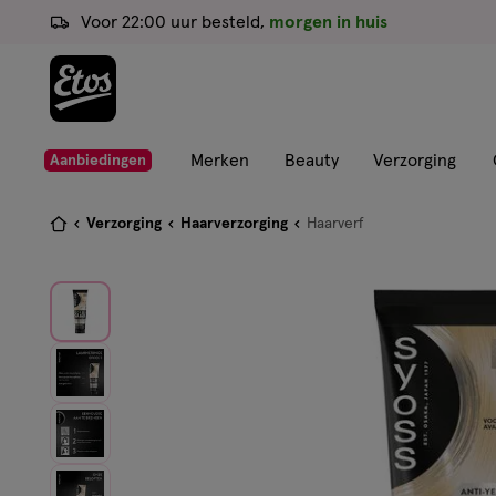
ga
Voor 22:00 uur besteld,
morgen in huis
naar
de
hoofd
content
ga
Merken
Beauty
Verzorging
Aanbiedingen
naar
de
Je
Verzorging
Haarverzorging
Haarverf
zoekbalk
bent
ga
hier:
naar
de
footer