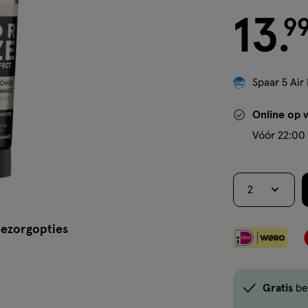
13
€ 13.99
9
.
Spaar 5 Air 
Online op 
Vóór 22:00 
2
ezorgopties
Gratis
be