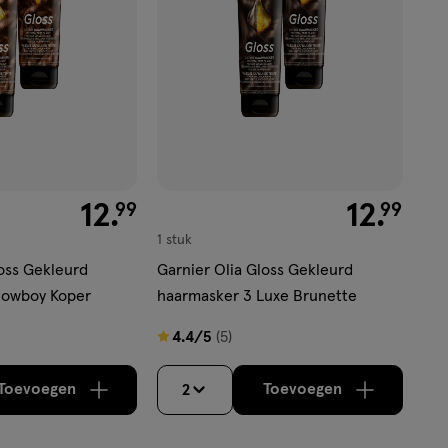
€ 12.99
12
.
€ 12.99
12
.
99
99
1 stuk
loss Gekleurd
Garnier Olia Gloss Gekleurd
Cowboy Koper
haarmasker 3 Luxe Brunette
4.4
4.4/5
(5)
van
5
Toevoegen
Toevoegen
2
verhoog aantal met één
,
Bijna uitverkocht!
verhoog aantal m
Er zijn nog
sterren
op