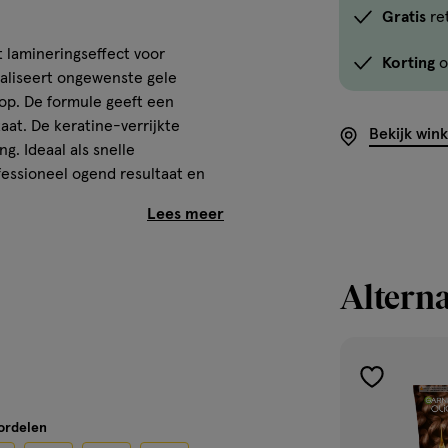
Gratis
re
t lamineringseffect voor
Korting
o
raliseert ongewenste gele
 op. De formule geeft een
aat. De keratine-verrijkte
Bekijk win
g. Ideaal als snelle
fessioneel ogend resultaat en
Alterna
te versterken
toevoegen
ren of om gekleurd haar weer op
aan
oordelen
verlanglijst