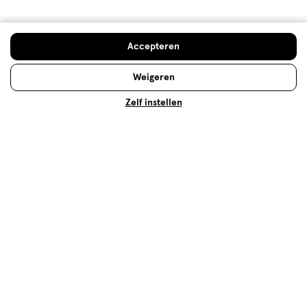
Accepteren
Weigeren
Over Etos
Zelf instellen
Klantenservice
Advies & Inspiratie
Etos Folder
Mijn Etos voordelen