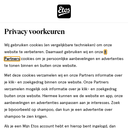
ga
Voor 22:00 uur besteld,
morgen in huis
naar
de
Menu
hoofd
Zoeken
Privacy voorkeuren
content
›
›
ga
Interactie
naar
Wij gebruiken cookies (en vergelijkbare technieken) om onze
Je
Tampons
Alles van Tampax
met
de
website te verbeteren. Daarnaast gebruiken wij en onze
8
bent
Tampax Compak Super Tampons Met
dit
zoekbalk
Partners
cookies om je persoonlijke aanbevelingen en advertenties
ers
Weleda
hier:
veld
ga
Inbrenghuls 26 stuks
te tonen binnen en buiten onze website.
opent
naar
Met deze cookies verzamelen wij en onze Partners informatie over
een
de
Super,
Super
26 stuks
je klik- en zoekgedrag binnen onze website. Onze Partners
volledig
26
footer
verzamelen mogelijk ook informatie over je klik- en zoekgedrag
venster
stuks,
buiten onze website. Hiermee kunnen we de website en app, onze
toevoegen
met
aanbevelingen en advertenties aanpassen aan je interesses. Zoek
aan
geavanceerde
je bijvoorbeeld op shampoo, dan kun je een advertentie over
verlanglijst
zoekopties
shampoo te zien krijgen.
Als je een Mijn Etos account hebt en hierop bent ingelogd, dan