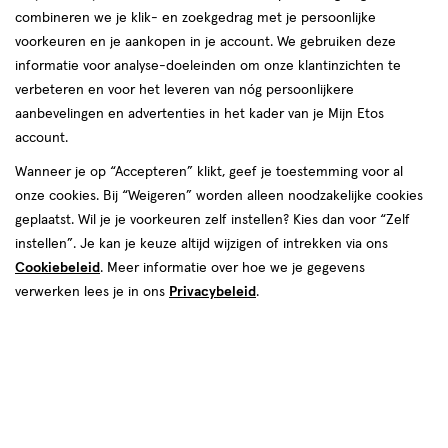
combineren we je klik- en zoekgedrag met je persoonlijke
voorkeuren en je aankopen in je account. We gebruiken deze
informatie voor analyse-doeleinden om onze klantinzichten te
verbeteren en voor het leveren van nóg persoonlijkere
aanbevelingen en advertenties in het kader van je Mijn Etos
account.
Wanneer je op “Accepteren” klikt, geef je toestemming voor al
onze cookies. Bij “Weigeren” worden alleen noodzakelijke cookies
Kies je variant
geplaatst. Wil je je voorkeuren zelf instellen? Kies dan voor “Zelf
20 stuks
26 stuks
instellen”. Je kan je keuze altijd wijzigen of intrekken via ons
Cookiebeleid
. Meer informatie over hoe we je gegevens
€ 4.99
4
.
99
verwerken lees je in ons
Privacybeleid
.
Spaar 1 Air Mile
Online op voorraad
Vóór 22:00 uur besteld, morgen in huis