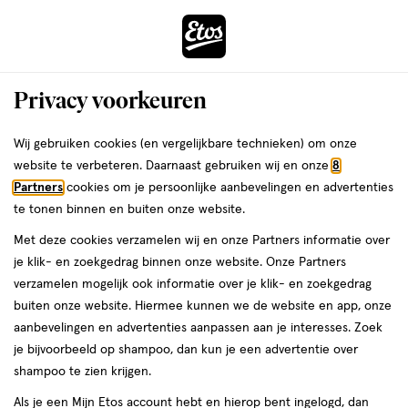
ga
Voor 22:00 uur besteld,
morgen in huis
naar
de
Menu
hoofd
Zoeken
Privacy voorkeuren
content
›
›
ga
Interactie
naar
Wij gebruiken cookies (en vergelijkbare technieken) om onze
Je
Lipmake-up
Alles van TirTir
met
de
website te verbeteren. Daarnaast gebruiken wij en onze
8
bent
TirTir Waterism Glow Tint 06 Honey
dit
zoekbalk
Partners
cookies om je persoonlijke aanbevelingen en advertenties
ers
Weleda
hier:
veld
ga
Nut
te tonen binnen en buiten onze website.
opent
naar
Met deze cookies verzamelen wij en onze Partners informatie over
een
de
1
3.7
1 stuk
crème
3.7/5
(3)
je klik- en zoekgedrag binnen onze website. Onze Partners
volledig
stuk,
footer
van
verzamelen mogelijk ook informatie over je klik- en zoekgedrag
venster
crème
5
buiten onze website. Hiermee kunnen we de website en app, onze
met
toevoegen
sterren
aanbevelingen en advertenties aanpassen aan je interesses. Zoek
geavanceerde
aan
op
je bijvoorbeeld op shampoo, dan kun je een advertentie over
zoekopties
verlanglijst
basis
shampoo te zien krijgen.
van
Als je een Mijn Etos account hebt en hierop bent ingelogd, dan
3