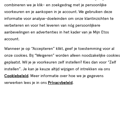
combineren we je klik- en zoekgedrag met je persoonlijke
reviews
voorkeuren en je aankopen in je account. We gebruiken deze
informatie voor analyse-doeleinden om onze klantinzichten te
verbeteren en voor het leveren van nóg persoonlijkere
aanbevelingen en advertenties in het kader van je Mijn Etos
Kleur
account.
06 Honey Nut
Wanneer je op “Accepteren” klikt, geef je toestemming voor al
onze cookies. Bij “Weigeren” worden alleen noodzakelijke cookies
€ 8.00
8
.
00
geplaatst. Wil je je voorkeuren zelf instellen? Kies dan voor “Zelf
instellen”. Je kan je keuze altijd wijzigen of intrekken via ons
Spaar 3 Air Miles
Cookiebeleid
. Meer informatie over hoe we je gegevens
verwerken lees je in ons
Privacybeleid
.
Online bijna uitverkocht
Vóór 22:00 uur besteld, morgen in huis
1
In mijn winkelmandje
verhoog
aantal
met