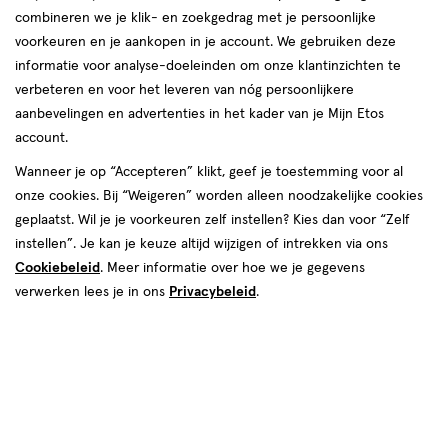
combineren we je klik- en zoekgedrag met je persoonlijke
Instellingen aanpassen
voorkeuren en je aankopen in je account. We gebruiken deze
informatie voor analyse-doeleinden om onze klantinzichten te
verbeteren en voor het leveren van nóg persoonlijkere
aanbevelingen en advertenties in het kader van je Mijn Etos
account.
Video
Wanneer je op “Accepteren” klikt, geef je toestemming voor al
onze cookies. Bij “Weigeren” worden alleen noodzakelijke cookies
Kleur
geplaatst. Wil je je voorkeuren zelf instellen? Kies dan voor “Zelf
Soundcheck
instellen”. Je kan je keuze altijd wijzigen of intrekken via ons
Cookiebeleid
. Meer informatie over hoe we je gegevens
€ 5.99
5
.
99
verwerken lees je in ons
Privacybeleid
.
Spaar 2 Air Miles
Online op voorraad
Vóór 22:00 uur besteld, morgen in huis