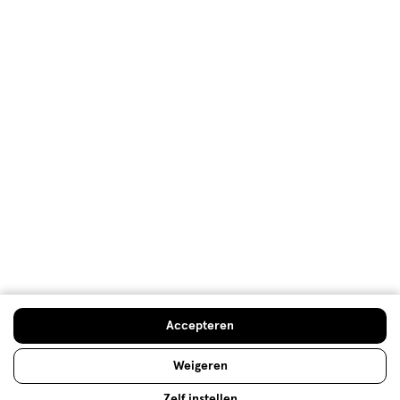
Klantenservice
Advies & Inspiratie
Etos Folder
Mijn Etos voordelen
Welkomstkorting
10% korting op véél Etos eigen merk-producten
Accepteren
Digitaal zegels sparen
Verjaardagskorting
Weigeren
Zelf instellen