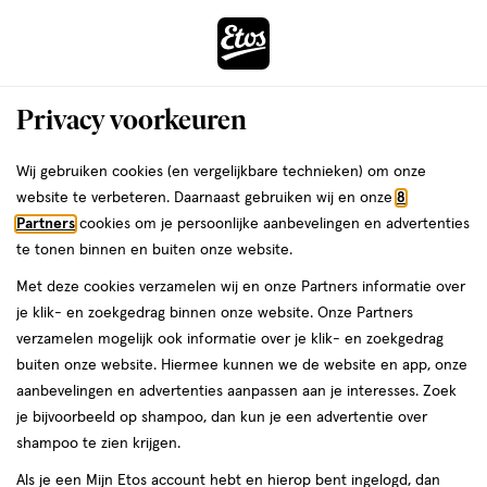
ga
Voor 22:00 uur besteld,
morgen in huis
naar
de
Menu
hoofd
Zoeken
Privacy voorkeuren
content
›
›
ga
Interactie
naar
Wij gebruiken cookies (en vergelijkbare technieken) om onze
Je
Oogschaduw palet
Alles van Trouble Maker
met
de
website te verbeteren. Daarnaast gebruiken wij en onze
8
bent
Trouble Maker Trouble Shadow Palette
dit
zoekbalk
Partners
cookies om je persoonlijke aanbevelingen en advertenties
ers
Weleda
hier:
veld
ga
Soundcheck
te tonen binnen en buiten onze website.
opent
naar
Met deze cookies verzamelen wij en onze Partners informatie over
een
de
1
1 stuk
je klik- en zoekgedrag binnen onze website. Onze Partners
volledig
stuk,
footer
verzamelen mogelijk ook informatie over je klik- en zoekgedrag
venster
buiten onze website. Hiermee kunnen we de website en app, onze
toevoegen
met
aanbevelingen en advertenties aanpassen aan je interesses. Zoek
aan
geavanceerde
je bijvoorbeeld op shampoo, dan kun je een advertentie over
verlanglijst
zoekopties
shampoo te zien krijgen.
Als je een Mijn Etos account hebt en hierop bent ingelogd, dan