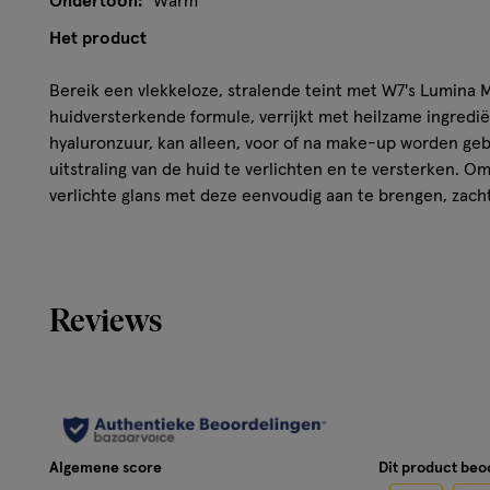
Ondertoon:
Warm
Het product
Bereik een vlekkeloze, stralende teint met W7's Lumina M
huidversterkende formule, verrijkt met heilzame ingredië
hyaluronzuur, kan alleen, voor of na make-up worden geb
uitstraling van de huid te verlichten en te versterken. 
verlichte glans met deze eenvoudig aan te brengen, zach
Ingrediёnten
AQUA/WATER/EAU, POLYMETHYLSILSESQUIOXAAN, ETHY
Reviews
ISODODECAAAN, GLYCERINE, BUTYLEENGLYCOL, TRIDECY
SYNTHETISCHE FLUORFLOGOPIET, SILICA, DIMETHICONE
POLYSORBAAT 80, 1,2-HEX ANEDIOL, HYDROXYACETOP
TINOXIDE, NATRIUMHYALURONAAT IJZEROXIDES (CI 77491, C
TITANIUMDIOXIDE (CI 77891).
Algemene score
Dit product be