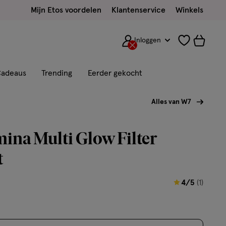
Mijn Etos voordelen
Klantenservice
Winkels
Inloggen
adeaus
Trending
Eerder gekocht
Alles van W7
na Multi Glow Filter
t
4
4/5
(1)
van
5
sterren