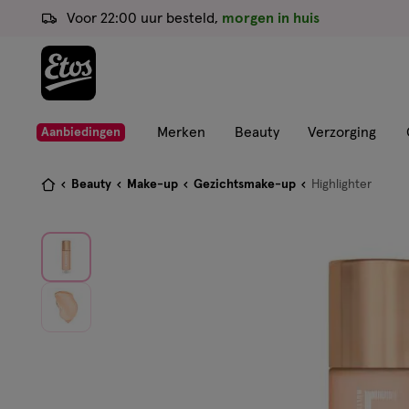
ga
Voor 22:00 uur besteld,
morgen in huis
naar
de
hoofd
content
ga
Merken
Beauty
Verzorging
Aanbiedingen
naar
de
Je
Beauty
Make-up
Gezichtsmake-up
Highlighter
zoekbalk
bent
ga
hier:
naar
de
footer