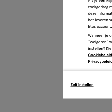
Als je een Mi
zoekgedrag me
deze informat
het leveren v
Etos account.
Wanneer je op
“Weigeren” wo
instellen? Kie
Cookiebeleid
Privacybelei
Zelf instellen