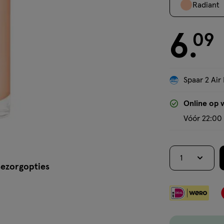
Radiant
6
€ 6.09
09
.
Spaar 2 Air 
Online op 
Vóór 22:00 
1
ezorgopties