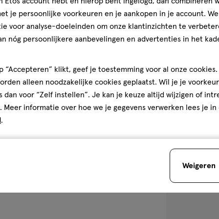
jn Etos account hebt en hierop bent ingelogd, dan combineren w
1
poeder
poeder
stuk
t je persoonlijke voorkeuren en je aankopen in je account. W
W7 Honolulu S
ie voor analyse-doeleinden om onze klantinzichten te verbeter
an nóg persoonlijkere aanbevelingen en advertenties in het kade
 “Accepteren” klikt, geef je toestemming voor al onze cookies. 
rden alleen noodzakelijke cookies geplaatst. Wil je je voorkeur
1
s dan voor “Zelf instellen”. Je kan je keuze altijd wijzigen of int
. Meer informatie over hoe we je gegevens verwerken lees je in
d
.
toevoegen
aan
verlanglijst
Weigeren