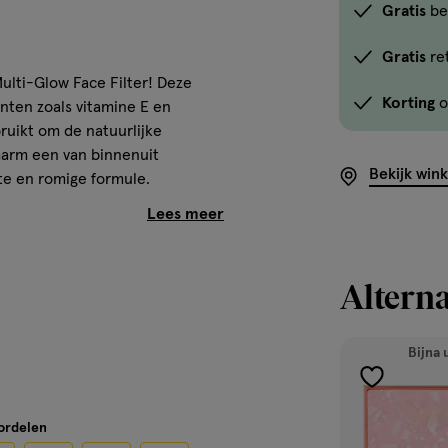
Gratis
be
Gratis
re
ulti-Glow Face Filter! Deze
Korting
o
nten zoals vitamine E en
ruikt om de natuurlijke
Omarm een van binnenuit
Bekijk win
te en romige formule.
LHEXYL PALMITAAT,
Alterna
L TRIMELLITAAT,
, SORBITAN SESQUIOLEAAT,
HENON, TOCOPHERYLACETAAT,
Bijna 
I 77492, CI 77499),
toevoegen
aan
oordelen
verlanglijst