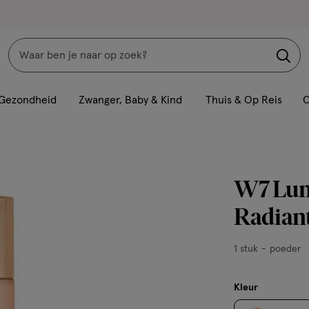
Zoeken
Interactie
met
Gezondheid
Zwanger, Baby & Kind
Thuis & Op Reis
C
dit
veld
opent
een
W7 Lumi
volledig
venster
Radian
met
geavanceerde
1
1 stuk
poeder
zoekopties
stuk,
poeder
Kleur