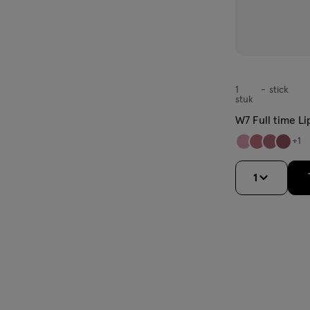
1
stick
stick
stuk
W7 Full time L
+1
1