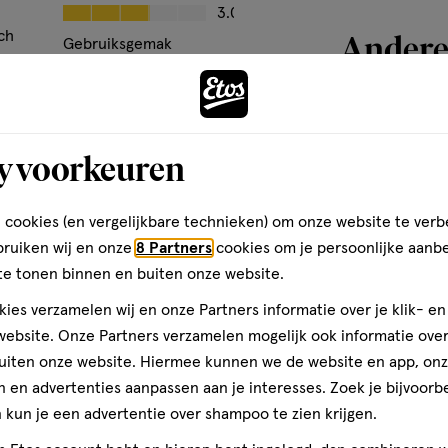
basis
Kwaliteit, 3.0 van 5
3.0
van
Andere
ch
Gebruiksgemak
6
Gebruiksgemak, 3.0 van 5
3.0
reviews
Bijna 
toevoegen
y voorkeuren
aan
den
verlanglijst
 cookies (en vergelijkbare technieken) om onze website te verb
bruiken wij en onze
8 Partners
cookies om je persoonlijke aanb
te tonen binnen en buiten onze website.
ies verzamelen wij en onze Partners informatie over je klik- e
ebsite. Onze Partners verzamelen mogelijk ook informatie over 
uiten onze website. Hiermee kunnen we de website en app, on
 en advertenties aanpassen aan je interesses. Zoek je bijvoorb
kun je een advertentie over shampoo te zien krijgen.