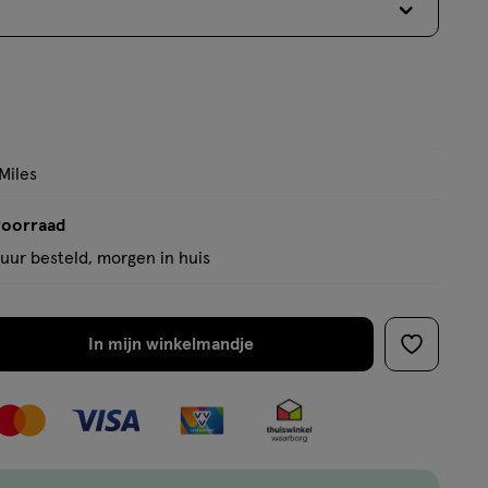
op
basis
van
1
reviews
Miles
voorraad
uur besteld, morgen in huis
In mijn winkelmandje
verhoog
toevoege
aantal
aan
met
verlanglijs
één
,