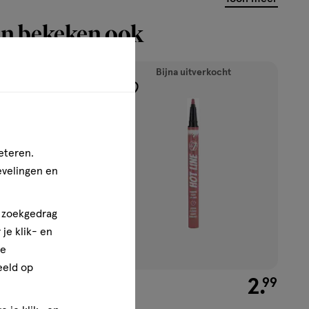
n bekeken ook
uitverkocht
Bijna uitverkocht
toevoegen
aan
verlanglijst
eteren.
evelingen en
n zoekgedrag
je klik- en
ze
eeld op
€ 4.49
4
.
€ 2.99
2
.
49
99
1 stuk