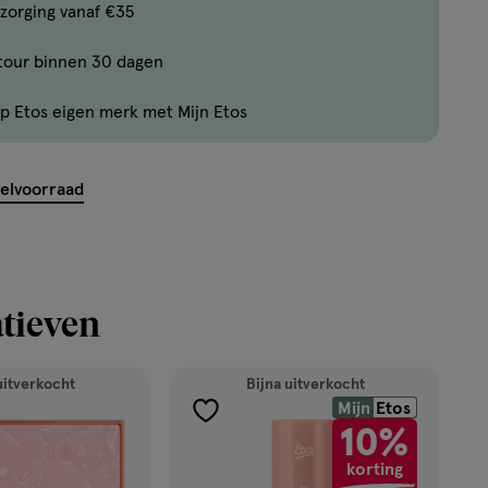
Bijna
zorging vanaf €35
uitverkocht!
tour binnen 30 dagen
Er
zijn
p Etos eigen merk met Mijn Etos
nog
maar
13
kelvoorraad
producten
op
voorraad.
tieven
uitverkocht
Bijna uitverkocht
Mijn
Etos
toevoegen
10%
aan
korting
verlanglijst