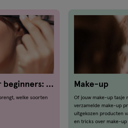
 beginners: in
Make-up
nbrengt, welke soorten
Of jouw make-up tasje n
verzamelde make-up pro
uitgekozen producten va
en tricks over make-up d